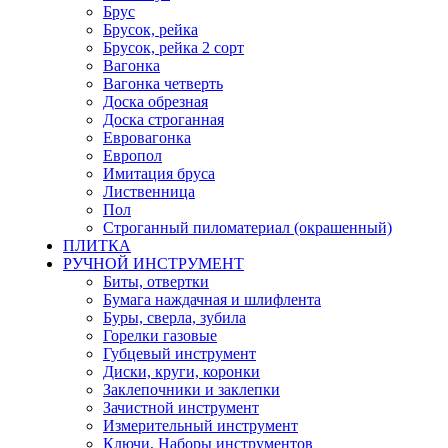
Брус
Брусок, рейка
Брусок, рейка 2 сорт
Вагонка
Вагонка четверть
Доска обрезная
Доска строганная
Евровагонка
Европол
Имитация бруса
Лиственница
Пол
Строганный пиломатериал (окрашенный)
ПЛИТКА
РУЧНОЙ ИНСТРУМЕНТ
Биты, отвертки
Бумага наждачная и шлифлента
Буры, сверла, зубила
Горелки газовые
Губцевый инструмент
Диски, круги, коронки
Заклепочники и заклепки
Зачистной инструмент
Измерительный инструмент
Ключи, Наборы инструментов