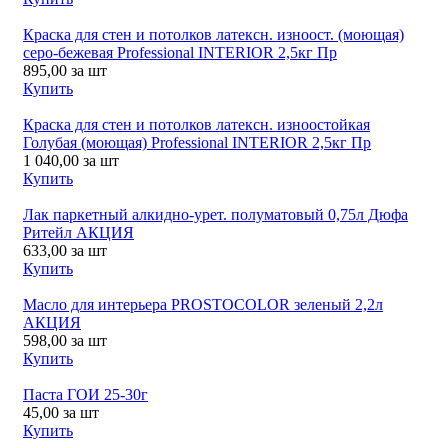
Краска для стен и потолков латексн. изноост. (моющая)
серо-бежевая Professional INTERIOR 2,5кг Пр
895,00
за шт
Купить
Краска для стен и потолков латексн. изноостойкая
Голубая (моющая) Professional INTERIOR 2,5кг Пр
1 040,00
за шт
Купить
Лак паркетный алкидно-урет. полуматовый 0,75л Дюфа
Ритейл АКЦИЯ
633,00
за шт
Купить
Масло для интерьера PROSTOCOLOR зеленый 2,2л
АКЦИЯ
598,00
за шт
Купить
Паста ГОИ 25-30г
45,00
за шт
Купить