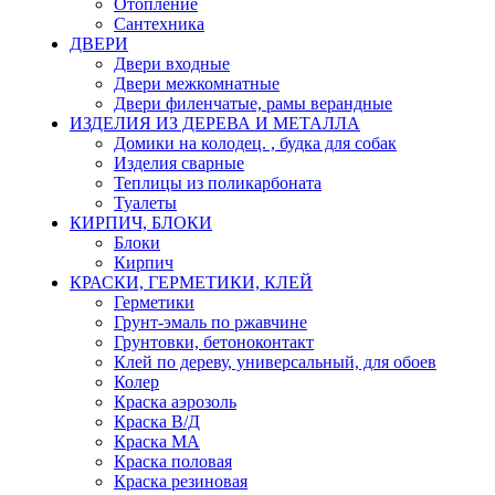
Отопление
Сантехника
ДВЕРИ
Двери входные
Двери межкомнатные
Двери филенчатые, рамы верандные
ИЗДЕЛИЯ ИЗ ДЕРЕВА И МЕТАЛЛА
Домики на колодец. , будка для собак
Изделия сварные
Теплицы из поликарбоната
Туалеты
КИРПИЧ, БЛОКИ
Блоки
Кирпич
КРАСКИ, ГЕРМЕТИКИ, КЛЕЙ
Герметики
Грунт-эмаль по ржавчине
Грунтовки, бетоноконтакт
Клей по дереву, универсальный, для обоев
Колер
Краска аэрозоль
Краска В/Д
Краска МА
Краска половая
Краска резиновая