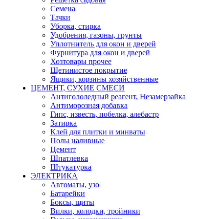
Семена
Тачки
Уборка, стирка
Удобрения, газоны, грунты
Уплотнитель для окон и дверей
Фурнитура для окон и дверей
Хозтовары прочее
Щетинистое покрытие
Ящики, корзины хозяйственные
ЦЕМЕНТ, СУХИЕ СМЕСИ
Антигололедный реагент, Незамерзайка
Антиморозная добавка
Гипс, известь, побелка, алебастр
Затирка
Клей для плитки и минваты
Полы наливные
Цемент
Шпатлевка
Штукатурка
ЭЛЕКТРИКА
Автоматы, узо
Батарейки
Боксы, щиты
Вилки, колодки, тройники