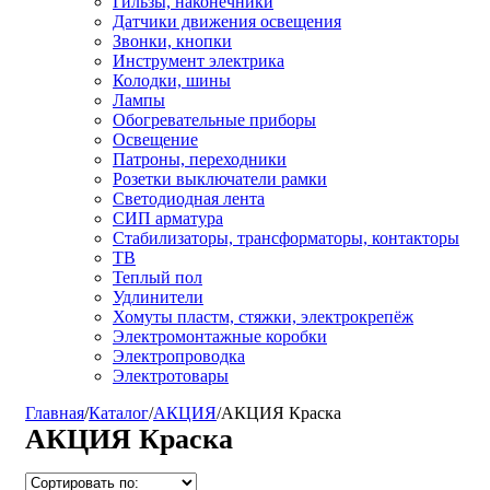
Гильзы, наконечники
Датчики движения освещения
Звонки, кнопки
Инструмент электрика
Колодки, шины
Лампы
Обогревательные приборы
Освещение
Патроны, переходники
Розетки выключатели рамки
Светодиодная лента
СИП арматура
Стабилизаторы, трансформаторы, контакторы
ТВ
Теплый пол
Удлинители
Хомуты пластм, стяжки, электрокрепёж
Электромонтажные коробки
Электропроводка
Электротовары
Главная
/
Каталог
/
АКЦИЯ
/
АКЦИЯ Краска
АКЦИЯ Краска