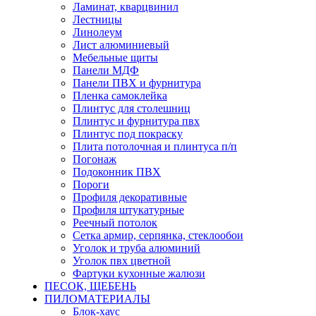
Ламинат, кварцвинил
Лестницы
Линолеум
Лист алюминиевый
Мебельные щиты
Панели МДФ
Панели ПВХ и фурнитура
Пленка самоклейка
Плинтус для столешниц
Плинтус и фурнитура пвх
Плинтус под покраску
Плита потолочная и плинтуса п/п
Погонаж
Подоконник ПВХ
Пороги
Профиля декоративные
Профиля штукатурные
Реечный потолок
Сетка армир, серпянка, стеклообои
Уголок и труба алюминий
Уголок пвх цветной
Фартуки кухонные жалюзи
ПЕСОК, ЩЕБЕНЬ
ПИЛОМАТЕРИАЛЫ
Блок-хаус