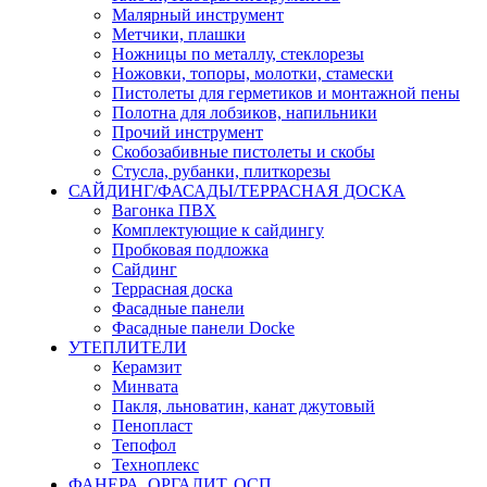
Малярный инструмент
Метчики, плашки
Ножницы по металлу, стеклорезы
Ножовки, топоры, молотки, стамески
Пистолеты для герметиков и монтажной пены
Полотна для лобзиков, напильники
Прочий инструмент
Скобозабивные пистолеты и скобы
Стусла, рубанки, плиткорезы
САЙДИНГ/ФАСАДЫ/ТЕРРАСНАЯ ДОСКА
Вагонка ПВХ
Комплектующие к сайдингу
Пробковая подложка
Сайдинг
Террасная доска
Фасадные панели
Фасадные панели Docke
УТЕПЛИТЕЛИ
Керамзит
Минвата
Пакля, льноватин, канат джутовый
Пенопласт
Тепофол
Техноплекс
ФАНЕРА, ОРГАЛИТ, ОСП