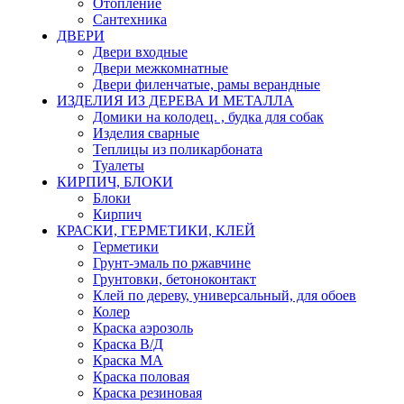
Отопление
Сантехника
ДВЕРИ
Двери входные
Двери межкомнатные
Двери филенчатые, рамы верандные
ИЗДЕЛИЯ ИЗ ДЕРЕВА И МЕТАЛЛА
Домики на колодец. , будка для собак
Изделия сварные
Теплицы из поликарбоната
Туалеты
КИРПИЧ, БЛОКИ
Блоки
Кирпич
КРАСКИ, ГЕРМЕТИКИ, КЛЕЙ
Герметики
Грунт-эмаль по ржавчине
Грунтовки, бетоноконтакт
Клей по дереву, универсальный, для обоев
Колер
Краска аэрозоль
Краска В/Д
Краска МА
Краска половая
Краска резиновая