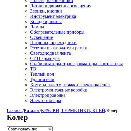
Гильзы, наконечники
Датчики движения освещения
Звонки, кнопки
Инструмент электрика
Колодки, шины
Лампы
Обогревательные приборы
Освещение
Патроны, переходники
Розетки выключатели рамки
Светодиодная лента
СИП арматура
Стабилизаторы, трансформаторы, контакторы
ТВ
Теплый пол
Удлинители
Хомуты пластм, стяжки, электрокрепёж
Электромонтажные коробки
Электропроводка
Электротовары
Главная
/
Каталог
/
КРАСКИ, ГЕРМЕТИКИ, КЛЕЙ
/
Колер
Колер