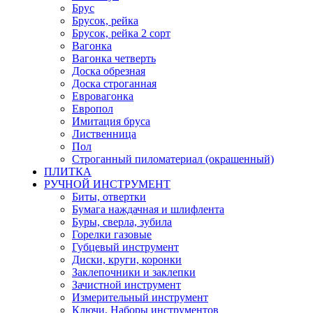
Брус
Брусок, рейка
Брусок, рейка 2 сорт
Вагонка
Вагонка четверть
Доска обрезная
Доска строганная
Евровагонка
Европол
Имитация бруса
Лиственница
Пол
Строганный пиломатериал (окрашенный)
ПЛИТКА
РУЧНОЙ ИНСТРУМЕНТ
Биты, отвертки
Бумага наждачная и шлифлента
Буры, сверла, зубила
Горелки газовые
Губцевый инструмент
Диски, круги, коронки
Заклепочники и заклепки
Зачистной инструмент
Измерительный инструмент
Ключи, Наборы инструментов