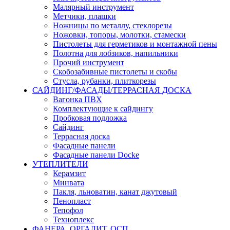
Малярный инструмент
Метчики, плашки
Ножницы по металлу, стеклорезы
Ножовки, топоры, молотки, стамески
Пистолеты для герметиков и монтажной пены
Полотна для лобзиков, напильники
Прочий инструмент
Скобозабивные пистолеты и скобы
Стусла, рубанки, плиткорезы
САЙДИНГ/ФАСАДЫ/ТЕРРАСНАЯ ДОСКА
Вагонка ПВХ
Комплектующие к сайдингу
Пробковая подложка
Сайдинг
Террасная доска
Фасадные панели
Фасадные панели Docke
УТЕПЛИТЕЛИ
Керамзит
Минвата
Пакля, льноватин, канат джутовый
Пенопласт
Тепофол
Техноплекс
ФАНЕРА, ОРГАЛИТ, ОСП