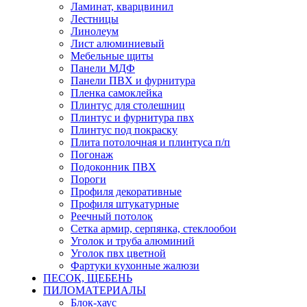
Ламинат, кварцвинил
Лестницы
Линолеум
Лист алюминиевый
Мебельные щиты
Панели МДФ
Панели ПВХ и фурнитура
Пленка самоклейка
Плинтус для столешниц
Плинтус и фурнитура пвх
Плинтус под покраску
Плита потолочная и плинтуса п/п
Погонаж
Подоконник ПВХ
Пороги
Профиля декоративные
Профиля штукатурные
Реечный потолок
Сетка армир, серпянка, стеклообои
Уголок и труба алюминий
Уголок пвх цветной
Фартуки кухонные жалюзи
ПЕСОК, ЩЕБЕНЬ
ПИЛОМАТЕРИАЛЫ
Блок-хаус