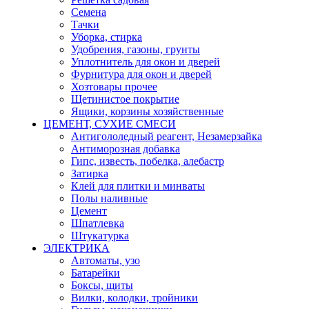
Семена
Тачки
Уборка, стирка
Удобрения, газоны, грунты
Уплотнитель для окон и дверей
Фурнитура для окон и дверей
Хозтовары прочее
Щетинистое покрытие
Ящики, корзины хозяйственные
ЦЕМЕНТ, СУХИЕ СМЕСИ
Антигололедный реагент, Незамерзайка
Антиморозная добавка
Гипс, известь, побелка, алебастр
Затирка
Клей для плитки и минваты
Полы наливные
Цемент
Шпатлевка
Штукатурка
ЭЛЕКТРИКА
Автоматы, узо
Батарейки
Боксы, щиты
Вилки, колодки, тройники