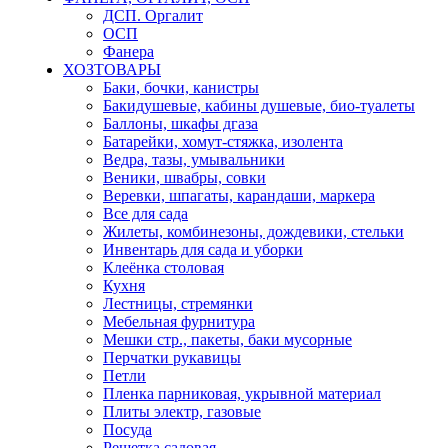
ДСП. Оргалит
ОСП
Фанера
ХОЗТОВАРЫ
Баки, бочки, канистры
Бакидушевые, кабины душевые, био-туалеты
Баллоны, шкафы дгаза
Батарейки, хомут-стяжка, изолента
Ведра, тазы, умывальники
Веники, швабры, совки
Веревки, шпагаты, карандаши, маркера
Все для сада
Жилеты, комбинезоны, дождевики, стельки
Инвентарь для сада и уборки
Клеёнка столовая
Кухня
Лестницы, стремянки
Мебельная фурнитура
Мешки стр., пакеты, баки мусорные
Перчатки рукавицы
Петли
Пленка парниковая, укрывной материал
Плиты электр, газовые
Посуда
Решетка садовая