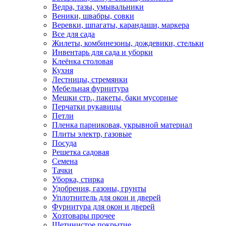
Ведра, тазы, умывальники
Веники, швабры, совки
Веревки, шпагаты, карандаши, маркера
Все для сада
Жилеты, комбинезоны, дождевики, стельки
Инвентарь для сада и уборки
Клеёнка столовая
Кухня
Лестницы, стремянки
Мебельная фурнитура
Мешки стр., пакеты, баки мусорные
Перчатки рукавицы
Петли
Пленка парниковая, укрывной материал
Плиты электр, газовые
Посуда
Решетка садовая
Семена
Тачки
Уборка, стирка
Удобрения, газоны, грунты
Уплотнитель для окон и дверей
Фурнитура для окон и дверей
Хозтовары прочее
Щетинистое покрытие