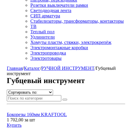
Розетки выключатели рамки
Светодиодная лента
СИП арматура
Стабилизаторы, трансформаторы, контакторы
ТВ
Теплый пол
Удлинители
Хомуты пластм, стяжки, электрокрепёж
Электромонтажные коробки
Электропроводка
Электротовары
Главная
/
Каталог
/
РУЧНОЙ ИНСТРУМЕНТ
/
Губцевый
инструмент
Губцевый инструмент
Бокорезы 160мм KRAFTOOL
1 702,00
за шт
Купить