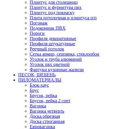
Плинтус для столешниц
Плинтус и фурнитура пвх
Плинтус под покраску
Плита потолочная и плинтуса п/п
Погонаж
Подоконник ПВХ
Пороги
Профиля декоративные
Профиля штукатурные
Реечный потолок
Сетка армир, серпянка, стеклообои
Уголок и труба алюминий
Уголок пвх цветной
Фартуки кухонные жалюзи
ПЕСОК, ЩЕБЕНЬ
ПИЛОМАТЕРИАЛЫ
Блок-хаус
Брус
Брусок, рейка
Брусок, рейка 2 сорт
Вагонка
Вагонка четверть
Доска обрезная
Доска строганная
Евровагонка