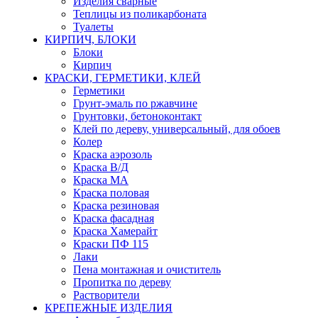
Изделия сварные
Теплицы из поликарбоната
Туалеты
КИРПИЧ, БЛОКИ
Блоки
Кирпич
КРАСКИ, ГЕРМЕТИКИ, КЛЕЙ
Герметики
Грунт-эмаль по ржавчине
Грунтовки, бетоноконтакт
Клей по дереву, универсальный, для обоев
Колер
Краска аэрозоль
Краска В/Д
Краска МА
Краска половая
Краска резиновая
Краска фасадная
Краска Хамерайт
Краски ПФ 115
Лаки
Пена монтажная и очиститель
Пропитка по дереву
Растворители
КРЕПЕЖНЫЕ ИЗДЕЛИЯ