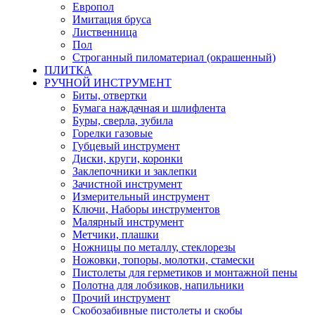
Европол
Имитация бруса
Лиственница
Пол
Строганный пиломатериал (окрашенный)
ПЛИТКА
РУЧНОЙ ИНСТРУМЕНТ
Биты, отвертки
Бумага наждачная и шлифлента
Буры, сверла, зубила
Горелки газовые
Губцевый инструмент
Диски, круги, коронки
Заклепочники и заклепки
Зачистной инструмент
Измерительный инструмент
Ключи, Наборы инструментов
Малярный инструмент
Метчики, плашки
Ножницы по металлу, стеклорезы
Ножовки, топоры, молотки, стамески
Пистолеты для герметиков и монтажной пены
Полотна для лобзиков, напильники
Прочий инструмент
Скобозабивные пистолеты и скобы