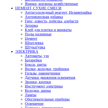
Ящики, корзины хозяйственные
ЦЕМЕНТ, СУХИЕ СМЕСИ
Антигололедный реагент, Незамерзайка
Антиморозная добавка
Гипс, известь, побелка, алебастр
Затирка
Клей для плитки и минваты
Полы наливные
Цемент
Шпатлевка
Штукатурка
ЭЛЕКТРИКА
Автоматы, узо
Батарейки
Боксы, щиты
Вилки, колодки, тройники
Гильзы, наконечники
Датчики движения освещения
Звонки, кнопки
Инструмент электрика
Колодки, шины
Лампы
Обогревательные приборы
Освещение
Патроны, переходники