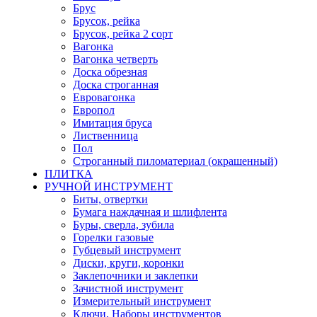
Брус
Брусок, рейка
Брусок, рейка 2 сорт
Вагонка
Вагонка четверть
Доска обрезная
Доска строганная
Евровагонка
Европол
Имитация бруса
Лиственница
Пол
Строганный пиломатериал (окрашенный)
ПЛИТКА
РУЧНОЙ ИНСТРУМЕНТ
Биты, отвертки
Бумага наждачная и шлифлента
Буры, сверла, зубила
Горелки газовые
Губцевый инструмент
Диски, круги, коронки
Заклепочники и заклепки
Зачистной инструмент
Измерительный инструмент
Ключи, Наборы инструментов