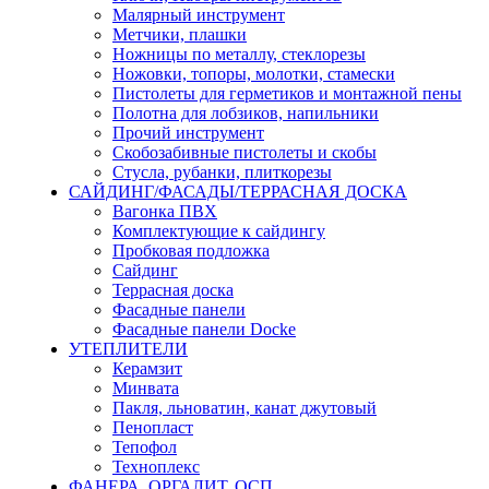
Малярный инструмент
Метчики, плашки
Ножницы по металлу, стеклорезы
Ножовки, топоры, молотки, стамески
Пистолеты для герметиков и монтажной пены
Полотна для лобзиков, напильники
Прочий инструмент
Скобозабивные пистолеты и скобы
Стусла, рубанки, плиткорезы
САЙДИНГ/ФАСАДЫ/ТЕРРАСНАЯ ДОСКА
Вагонка ПВХ
Комплектующие к сайдингу
Пробковая подложка
Сайдинг
Террасная доска
Фасадные панели
Фасадные панели Docke
УТЕПЛИТЕЛИ
Керамзит
Минвата
Пакля, льноватин, канат джутовый
Пенопласт
Тепофол
Техноплекс
ФАНЕРА, ОРГАЛИТ, ОСП