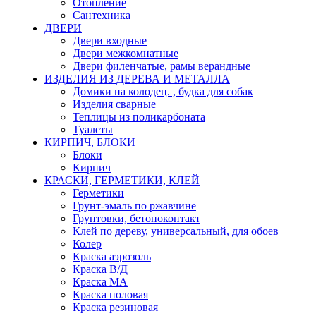
Отопление
Сантехника
ДВЕРИ
Двери входные
Двери межкомнатные
Двери филенчатые, рамы верандные
ИЗДЕЛИЯ ИЗ ДЕРЕВА И МЕТАЛЛА
Домики на колодец. , будка для собак
Изделия сварные
Теплицы из поликарбоната
Туалеты
КИРПИЧ, БЛОКИ
Блоки
Кирпич
КРАСКИ, ГЕРМЕТИКИ, КЛЕЙ
Герметики
Грунт-эмаль по ржавчине
Грунтовки, бетоноконтакт
Клей по дереву, универсальный, для обоев
Колер
Краска аэрозоль
Краска В/Д
Краска МА
Краска половая
Краска резиновая