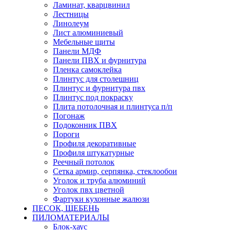
Ламинат, кварцвинил
Лестницы
Линолеум
Лист алюминиевый
Мебельные щиты
Панели МДФ
Панели ПВХ и фурнитура
Пленка самоклейка
Плинтус для столешниц
Плинтус и фурнитура пвх
Плинтус под покраску
Плита потолочная и плинтуса п/п
Погонаж
Подоконник ПВХ
Пороги
Профиля декоративные
Профиля штукатурные
Реечный потолок
Сетка армир, серпянка, стеклообои
Уголок и труба алюминий
Уголок пвх цветной
Фартуки кухонные жалюзи
ПЕСОК, ЩЕБЕНЬ
ПИЛОМАТЕРИАЛЫ
Блок-хаус