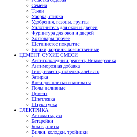
Семена
Тачки
Уборка, стирка
Удобрения, газоны, грунты
Уплотнитель для окон и дверей
Фурнитура для окон и дверей
Хозтовары прочее
Щетинистое покрытие
Ящики, корзины хозяйственные
ЦЕМЕНТ, СУХИЕ СМЕСИ
Антигололедный реагент, Незамерзайка
Антиморозная добавка
Гипс, известь, побелка, алебастр
Затирка
Клей для плитки и минваты
Полы наливные
Цемент
Шпатлевка
Штукатурка
ЭЛЕКТРИКА
Автоматы, узо
Батарейки
Боксы, щиты
Вилки, колодки, тройники