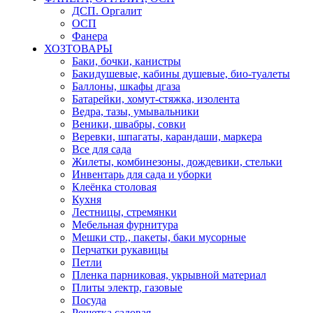
ДСП. Оргалит
ОСП
Фанера
ХОЗТОВАРЫ
Баки, бочки, канистры
Бакидушевые, кабины душевые, био-туалеты
Баллоны, шкафы дгаза
Батарейки, хомут-стяжка, изолента
Ведра, тазы, умывальники
Веники, швабры, совки
Веревки, шпагаты, карандаши, маркера
Все для сада
Жилеты, комбинезоны, дождевики, стельки
Инвентарь для сада и уборки
Клеёнка столовая
Кухня
Лестницы, стремянки
Мебельная фурнитура
Мешки стр., пакеты, баки мусорные
Перчатки рукавицы
Петли
Пленка парниковая, укрывной материал
Плиты электр, газовые
Посуда
Решетка садовая