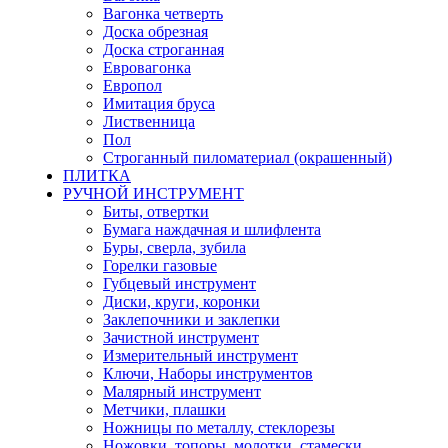
Вагонка четверть
Доска обрезная
Доска строганная
Евровагонка
Европол
Имитация бруса
Лиственница
Пол
Строганный пиломатериал (окрашенный)
ПЛИТКА
РУЧНОЙ ИНСТРУМЕНТ
Биты, отвертки
Бумага наждачная и шлифлента
Буры, сверла, зубила
Горелки газовые
Губцевый инструмент
Диски, круги, коронки
Заклепочники и заклепки
Зачистной инструмент
Измерительный инструмент
Ключи, Наборы инструментов
Малярный инструмент
Метчики, плашки
Ножницы по металлу, стеклорезы
Ножовки, топоры, молотки, стамески