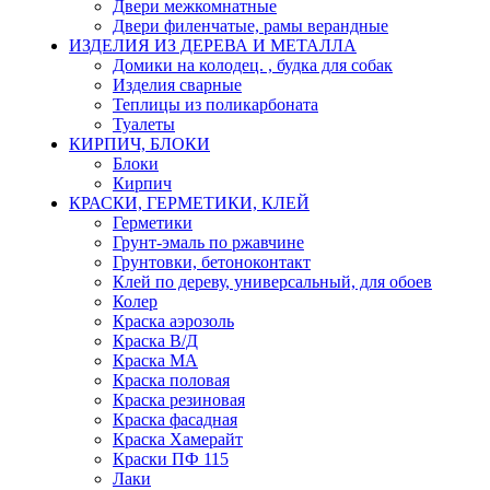
Двери межкомнатные
Двери филенчатые, рамы верандные
ИЗДЕЛИЯ ИЗ ДЕРЕВА И МЕТАЛЛА
Домики на колодец. , будка для собак
Изделия сварные
Теплицы из поликарбоната
Туалеты
КИРПИЧ, БЛОКИ
Блоки
Кирпич
КРАСКИ, ГЕРМЕТИКИ, КЛЕЙ
Герметики
Грунт-эмаль по ржавчине
Грунтовки, бетоноконтакт
Клей по дереву, универсальный, для обоев
Колер
Краска аэрозоль
Краска В/Д
Краска МА
Краска половая
Краска резиновая
Краска фасадная
Краска Хамерайт
Краски ПФ 115
Лаки