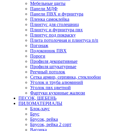
Мебельные щиты
Панели МДФ
Панели ПВХ и фурнитура
Пленка самоклейка
Плинтус для столешниц
Плинтус и фурнитура пвх
Плинтус под покраску
Плита потолочная и плинтуса п/п
Погонаж
Подоконник ПВХ
Пороги
Профиля декоративные
Профиля штукатурные
Реечный потолок
Сетка армир, серпянка, стеклообои
Уголок и труба алюминий
Уголок пвх цветной
Фартуки кухонные жалюзи
ПЕСОК, ЩЕБЕНЬ
ПИЛОМАТЕРИАЛЫ
Блок-хаус
Брус
Брусок, рейка
Брусок, рейка 2 сорт
Вагонка