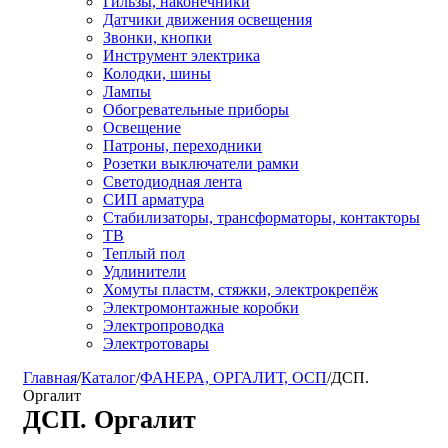
Гильзы, наконечники
Датчики движения освещения
Звонки, кнопки
Инструмент электрика
Колодки, шины
Лампы
Обогревательные приборы
Освещение
Патроны, переходники
Розетки выключатели рамки
Светодиодная лента
СИП арматура
Стабилизаторы, трансформаторы, контакторы
ТВ
Теплый пол
Удлинители
Хомуты пластм, стяжки, электрокрепёж
Электромонтажные коробки
Электропроводка
Электротовары
Главная
/
Каталог
/
ФАНЕРА, ОРГАЛИТ, ОСП
/
ДСП.
Оргалит
ДСП. Оргалит