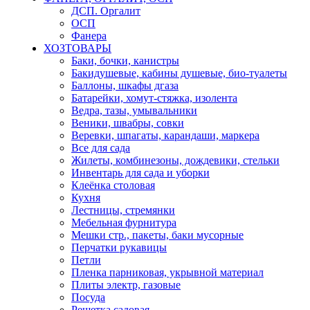
ДСП. Оргалит
ОСП
Фанера
ХОЗТОВАРЫ
Баки, бочки, канистры
Бакидушевые, кабины душевые, био-туалеты
Баллоны, шкафы дгаза
Батарейки, хомут-стяжка, изолента
Ведра, тазы, умывальники
Веники, швабры, совки
Веревки, шпагаты, карандаши, маркера
Все для сада
Жилеты, комбинезоны, дождевики, стельки
Инвентарь для сада и уборки
Клеёнка столовая
Кухня
Лестницы, стремянки
Мебельная фурнитура
Мешки стр., пакеты, баки мусорные
Перчатки рукавицы
Петли
Пленка парниковая, укрывной материал
Плиты электр, газовые
Посуда
Решетка садовая