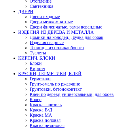
Отопление
Сантехника
ДВЕРИ
Двери входные
Двери межкомнатные
Двери филенчатые, рамы верандные
ИЗДЕЛИЯ ИЗ ДЕРЕВА И МЕТАЛЛА
Домики на колодец. , будка для собак
Изделия сварные
Теплицы из поликарбоната
Туалеты
КИРПИЧ, БЛОКИ
Блоки
Кирпич
КРАСКИ, ГЕРМЕТИКИ, КЛЕЙ
Герметики
Грунт-эмаль по ржавчине
Грунтовки, бетоноконтакт
Клей по дереву, универсальный, для обоев
Колер
Краска аэрозоль
Краска В/Д
Краска МА
Краска половая
Краска резиновая