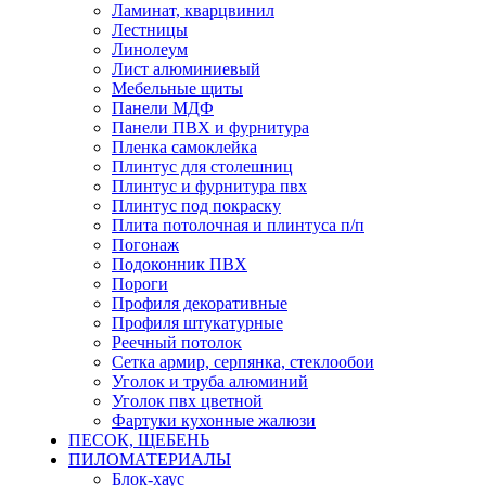
Ламинат, кварцвинил
Лестницы
Линолеум
Лист алюминиевый
Мебельные щиты
Панели МДФ
Панели ПВХ и фурнитура
Пленка самоклейка
Плинтус для столешниц
Плинтус и фурнитура пвх
Плинтус под покраску
Плита потолочная и плинтуса п/п
Погонаж
Подоконник ПВХ
Пороги
Профиля декоративные
Профиля штукатурные
Реечный потолок
Сетка армир, серпянка, стеклообои
Уголок и труба алюминий
Уголок пвх цветной
Фартуки кухонные жалюзи
ПЕСОК, ЩЕБЕНЬ
ПИЛОМАТЕРИАЛЫ
Блок-хаус