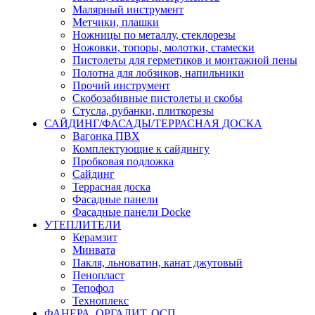
Малярный инструмент
Метчики, плашки
Ножницы по металлу, стеклорезы
Ножовки, топоры, молотки, стамески
Пистолеты для герметиков и монтажной пены
Полотна для лобзиков, напильники
Прочий инструмент
Скобозабивные пистолеты и скобы
Стусла, рубанки, плиткорезы
САЙДИНГ/ФАСАДЫ/ТЕРРАСНАЯ ДОСКА
Вагонка ПВХ
Комплектующие к сайдингу
Пробковая подложка
Сайдинг
Террасная доска
Фасадные панели
Фасадные панели Docke
УТЕПЛИТЕЛИ
Керамзит
Минвата
Пакля, льноватин, канат джутовый
Пенопласт
Тепофол
Техноплекс
ФАНЕРА, ОРГАЛИТ, ОСП