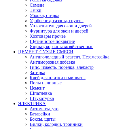
Семена
Тачки
Уборка, стирка
Удобрения, газоны, грунты
Уплотнитель для окон и дверей
Фурнитура для окон и дверей
Хозтовары прочее
Щетинистое покрытие
Ящики, корзины хозяйственные
ЦЕМЕНТ, СУХИЕ СМЕСИ
Антигололедный реагент, Незамерзайка
Антиморозная добавка
Гипс, известь, побелка, алебастр
Затирка
Клей для плитки и минваты
Полы наливные
Цемент
Шпатлевка
Штукатурка
ЭЛЕКТРИКА
Автоматы, узо
Батарейки
Боксы, щиты
Вилки, колодки, тройники