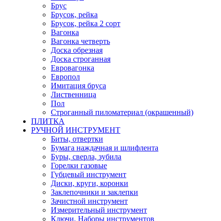
Брус
Брусок, рейка
Брусок, рейка 2 сорт
Вагонка
Вагонка четверть
Доска обрезная
Доска строганная
Евровагонка
Европол
Имитация бруса
Лиственница
Пол
Строганный пиломатериал (окрашенный)
ПЛИТКА
РУЧНОЙ ИНСТРУМЕНТ
Биты, отвертки
Бумага наждачная и шлифлента
Буры, сверла, зубила
Горелки газовые
Губцевый инструмент
Диски, круги, коронки
Заклепочники и заклепки
Зачистной инструмент
Измерительный инструмент
Ключи, Наборы инструментов