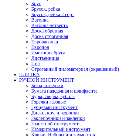
Брус
Брусок, рейка
Брусок, рейка 2 сорт
Вагонка
Вагонка четверть
Доска обрезная
Доска строганная
Евровагонка
Европол
Имитация бруса
Лиственница
Пол
Строганный пиломатериал (окрашенный)
ПЛИТКА
РУЧНОЙ ИНСТРУМЕНТ
Биты, отвертки
Бумага наждачная и шлифлента
Буры, сверла, зубила
Горелки газовые
Губцевый инструмент
Диски, круги, коронки
Заклепочники и заклепки
Зачистной инструмент
Измерительный инструмент
Ключи, Наборы инструментов