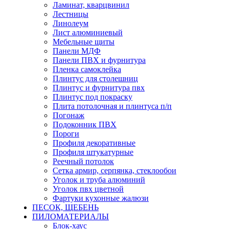
Ламинат, кварцвинил
Лестницы
Линолеум
Лист алюминиевый
Мебельные щиты
Панели МДФ
Панели ПВХ и фурнитура
Пленка самоклейка
Плинтус для столешниц
Плинтус и фурнитура пвх
Плинтус под покраску
Плита потолочная и плинтуса п/п
Погонаж
Подоконник ПВХ
Пороги
Профиля декоративные
Профиля штукатурные
Реечный потолок
Сетка армир, серпянка, стеклообои
Уголок и труба алюминий
Уголок пвх цветной
Фартуки кухонные жалюзи
ПЕСОК, ЩЕБЕНЬ
ПИЛОМАТЕРИАЛЫ
Блок-хаус