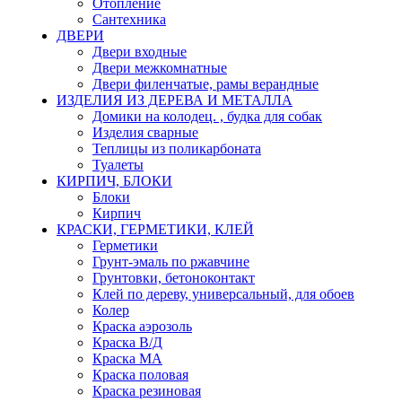
Отопление
Сантехника
ДВЕРИ
Двери входные
Двери межкомнатные
Двери филенчатые, рамы верандные
ИЗДЕЛИЯ ИЗ ДЕРЕВА И МЕТАЛЛА
Домики на колодец. , будка для собак
Изделия сварные
Теплицы из поликарбоната
Туалеты
КИРПИЧ, БЛОКИ
Блоки
Кирпич
КРАСКИ, ГЕРМЕТИКИ, КЛЕЙ
Герметики
Грунт-эмаль по ржавчине
Грунтовки, бетоноконтакт
Клей по дереву, универсальный, для обоев
Колер
Краска аэрозоль
Краска В/Д
Краска МА
Краска половая
Краска резиновая