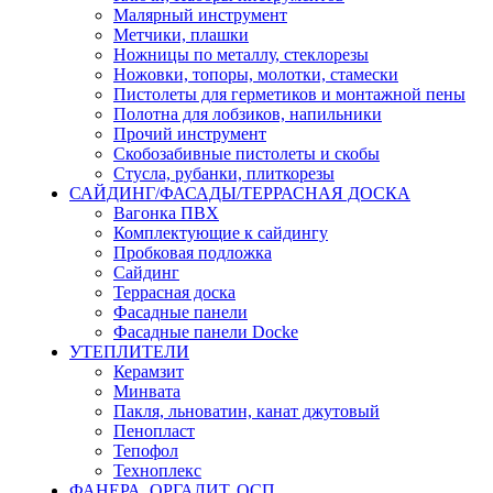
Малярный инструмент
Метчики, плашки
Ножницы по металлу, стеклорезы
Ножовки, топоры, молотки, стамески
Пистолеты для герметиков и монтажной пены
Полотна для лобзиков, напильники
Прочий инструмент
Скобозабивные пистолеты и скобы
Стусла, рубанки, плиткорезы
САЙДИНГ/ФАСАДЫ/ТЕРРАСНАЯ ДОСКА
Вагонка ПВХ
Комплектующие к сайдингу
Пробковая подложка
Сайдинг
Террасная доска
Фасадные панели
Фасадные панели Docke
УТЕПЛИТЕЛИ
Керамзит
Минвата
Пакля, льноватин, канат джутовый
Пенопласт
Тепофол
Техноплекс
ФАНЕРА, ОРГАЛИТ, ОСП