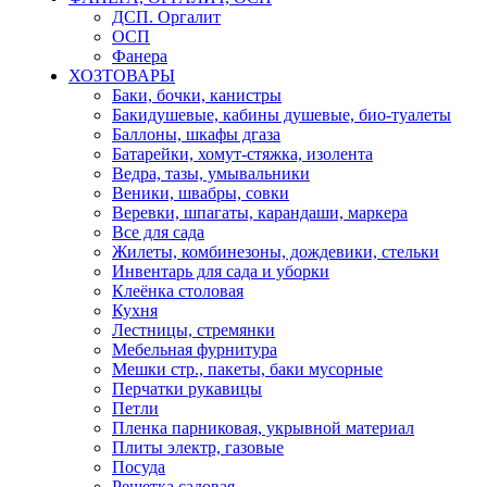
ДСП. Оргалит
ОСП
Фанера
ХОЗТОВАРЫ
Баки, бочки, канистры
Бакидушевые, кабины душевые, био-туалеты
Баллоны, шкафы дгаза
Батарейки, хомут-стяжка, изолента
Ведра, тазы, умывальники
Веники, швабры, совки
Веревки, шпагаты, карандаши, маркера
Все для сада
Жилеты, комбинезоны, дождевики, стельки
Инвентарь для сада и уборки
Клеёнка столовая
Кухня
Лестницы, стремянки
Мебельная фурнитура
Мешки стр., пакеты, баки мусорные
Перчатки рукавицы
Петли
Пленка парниковая, укрывной материал
Плиты электр, газовые
Посуда
Решетка садовая