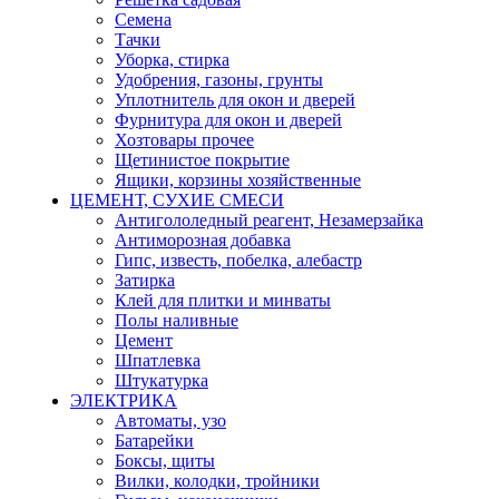
Семена
Тачки
Уборка, стирка
Удобрения, газоны, грунты
Уплотнитель для окон и дверей
Фурнитура для окон и дверей
Хозтовары прочее
Щетинистое покрытие
Ящики, корзины хозяйственные
ЦЕМЕНТ, СУХИЕ СМЕСИ
Антигололедный реагент, Незамерзайка
Антиморозная добавка
Гипс, известь, побелка, алебастр
Затирка
Клей для плитки и минваты
Полы наливные
Цемент
Шпатлевка
Штукатурка
ЭЛЕКТРИКА
Автоматы, узо
Батарейки
Боксы, щиты
Вилки, колодки, тройники