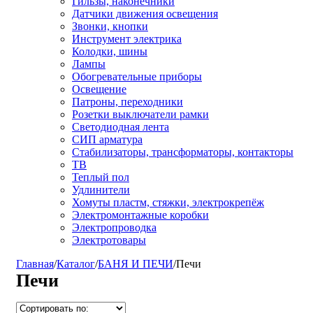
Гильзы, наконечники
Датчики движения освещения
Звонки, кнопки
Инструмент электрика
Колодки, шины
Лампы
Обогревательные приборы
Освещение
Патроны, переходники
Розетки выключатели рамки
Светодиодная лента
СИП арматура
Стабилизаторы, трансформаторы, контакторы
ТВ
Теплый пол
Удлинители
Хомуты пластм, стяжки, электрокрепёж
Электромонтажные коробки
Электропроводка
Электротовары
Главная
/
Каталог
/
БАНЯ И ПЕЧИ
/
Печи
Печи