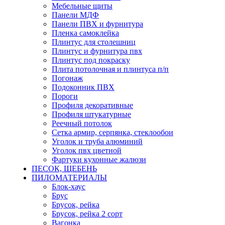
Мебельные щиты
Панели МДФ
Панели ПВХ и фурнитура
Пленка самоклейка
Плинтус для столешниц
Плинтус и фурнитура пвх
Плинтус под покраску
Плита потолочная и плинтуса п/п
Погонаж
Подоконник ПВХ
Пороги
Профиля декоративные
Профиля штукатурные
Реечный потолок
Сетка армир, серпянка, стеклообои
Уголок и труба алюминий
Уголок пвх цветной
Фартуки кухонные жалюзи
ПЕСОК, ЩЕБЕНЬ
ПИЛОМАТЕРИАЛЫ
Блок-хаус
Брус
Брусок, рейка
Брусок, рейка 2 сорт
Вагонка