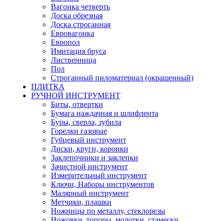
Вагонка четверть
Доска обрезная
Доска строганная
Евровагонка
Европол
Имитация бруса
Лиственница
Пол
Строганный пиломатериал (окрашенный)
ПЛИТКА
РУЧНОЙ ИНСТРУМЕНТ
Биты, отвертки
Бумага наждачная и шлифлента
Буры, сверла, зубила
Горелки газовые
Губцевый инструмент
Диски, круги, коронки
Заклепочники и заклепки
Зачистной инструмент
Измерительный инструмент
Ключи, Наборы инструментов
Малярный инструмент
Метчики, плашки
Ножницы по металлу, стеклорезы
Ножовки, топоры, молотки, стамески