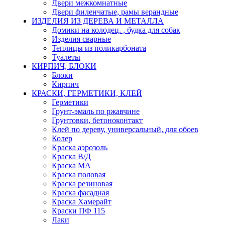
Двери межкомнатные
Двери филенчатые, рамы верандные
ИЗДЕЛИЯ ИЗ ДЕРЕВА И МЕТАЛЛА
Домики на колодец. , будка для собак
Изделия сварные
Теплицы из поликарбоната
Туалеты
КИРПИЧ, БЛОКИ
Блоки
Кирпич
КРАСКИ, ГЕРМЕТИКИ, КЛЕЙ
Герметики
Грунт-эмаль по ржавчине
Грунтовки, бетоноконтакт
Клей по дереву, универсальный, для обоев
Колер
Краска аэрозоль
Краска В/Д
Краска МА
Краска половая
Краска резиновая
Краска фасадная
Краска Хамерайт
Краски ПФ 115
Лаки