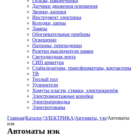
Гильзы, наконечники
Датчики движения освещения
Звонки, кнопки
Инструмент электрика
Колодки, шины
Лампы
Обогревательные приборы
Освещение
Патроны, переходники
Розетки выключатели рамки
Светодиодная лента
СИП арматура
Стабилизаторы, трансформаторы, контакторы
ТВ
Теплый пол
Удлинители
Хомуты пластм, стяжки, электрокрепёж
Электромонтажные коробки
Электропроводка
Электротовары
Главная
/
Каталог
/
ЭЛЕКТРИКА
/
Автоматы, узо
/
Автоматы
иэк
Автоматы иэк