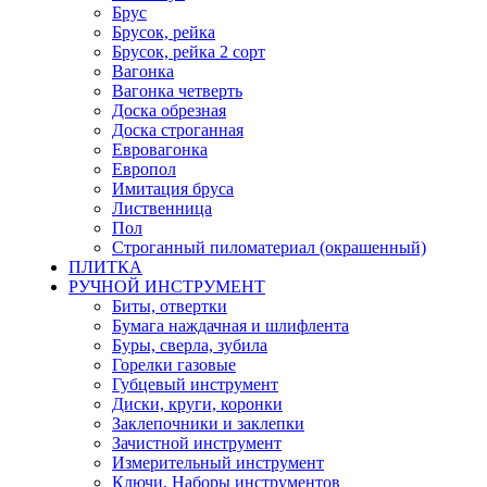
Брус
Брусок, рейка
Брусок, рейка 2 сорт
Вагонка
Вагонка четверть
Доска обрезная
Доска строганная
Евровагонка
Европол
Имитация бруса
Лиственница
Пол
Строганный пиломатериал (окрашенный)
ПЛИТКА
РУЧНОЙ ИНСТРУМЕНТ
Биты, отвертки
Бумага наждачная и шлифлента
Буры, сверла, зубила
Горелки газовые
Губцевый инструмент
Диски, круги, коронки
Заклепочники и заклепки
Зачистной инструмент
Измерительный инструмент
Ключи, Наборы инструментов