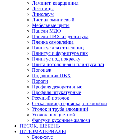
Ламинат, кварцвинил
Лестницы
Линолеум
Лист алюминиевый
Мебельные щиты
Панели МДФ
Панели ПВХ и фурнитура
Пленка самоклейка
Плинтус для столешниц
Плинтус и фурнитура пвх
Плинтус под покраску
Плита потолочная и плинтуса п/п
Погонаж
Подоконник ПВХ
Пороги
Профиля декоративные
Профиля штукатурные
Реечный потолок
Сетка армир, серпянка, стеклообои
Уголок и труба алюминий
Уголок пвх цветной
Фартуки кухонные жалюзи
ПЕСОК, ЩЕБЕНЬ
ПИЛОМАТЕРИАЛЫ
Блок-хаус