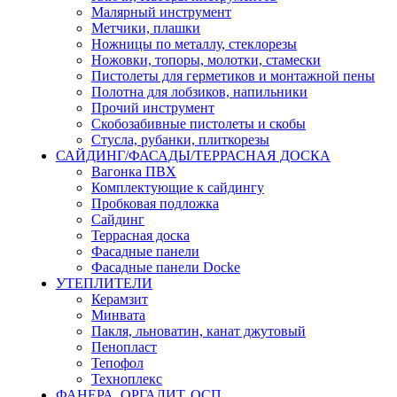
Малярный инструмент
Метчики, плашки
Ножницы по металлу, стеклорезы
Ножовки, топоры, молотки, стамески
Пистолеты для герметиков и монтажной пены
Полотна для лобзиков, напильники
Прочий инструмент
Скобозабивные пистолеты и скобы
Стусла, рубанки, плиткорезы
САЙДИНГ/ФАСАДЫ/ТЕРРАСНАЯ ДОСКА
Вагонка ПВХ
Комплектующие к сайдингу
Пробковая подложка
Сайдинг
Террасная доска
Фасадные панели
Фасадные панели Docke
УТЕПЛИТЕЛИ
Керамзит
Минвата
Пакля, льноватин, канат джутовый
Пенопласт
Тепофол
Техноплекс
ФАНЕРА, ОРГАЛИТ, ОСП