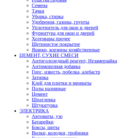
Семена
Тачки
Уборка, стирка
Удобрения, газоны, грунты
Уплотнитель для окон и дверей
Фурнитура для окон и дверей
Хозтовары прочее
Щетинистое покрытие
Ящики, корзины хозяйственные
ЦЕМЕНТ, СУХИЕ СМЕСИ
Антигололедный реагент, Незамерзайка
Антиморозная добавка
Гипс, известь, побелка, алебастр
Затирка
Клей для плитки и минваты
Полы наливные
Цемент
Шпатлевка
Штукатурка
ЭЛЕКТРИКА
Автоматы, узо
Батарейки
Боксы, щиты
Вилки, колодки, тройники