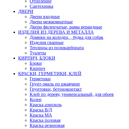
Отопление
Сантехника
ДВЕРИ
Двери входные
Двери межкомнатные
Двери филенчатые, рамы верандные
ИЗДЕЛИЯ ИЗ ДЕРЕВА И МЕТАЛЛА
Домики на колодец. , будка для собак
Изделия сварные
Теплицы из поликарбоната
Туалеты
КИРПИЧ, БЛОКИ
Блоки
Кирпич
КРАСКИ, ГЕРМЕТИКИ, КЛЕЙ
Герметики
Грунт-эмаль по ржавчине
Грунтовки, бетоноконтакт
Клей по дереву, универсальный, для обоев
Колер
Краска аэрозоль
Краска В/Д
Краска МА
Краска половая
Краска резиновая