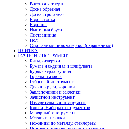
Вагонка четверть
Доска обрезная
Доска строганная
Евровагонка
Европол
Имитация бруса
Лиственница
Пол
Строганный пиломатериал (окрашенный)
ПЛИТКА
РУЧНОЙ ИНСТРУМЕНТ
Биты, отвертки
Бумага наждачная и шлифлента
Буры, сверла, зубила
Горелки газовые
Губцевый инструмент
Диски, круги, коронки
Заклепочники и заклепки
Зачистной инструмент
Измерительный инструмент
Ключи, Наборы инструментов
Малярный инструмент
Метчики, плашки
Ножницы по металлу, стеклорезы
Ножовки, топоры, молотки, стамески