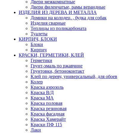
Двери межкомнатные
Двери филенчатые, рамы верандные
ИЗДЕЛИЯ ИЗ ДЕРЕВА И МЕТАЛЛА
Домики на колодец. , будка для собак
Изделия сварные
Теплицы из поликарбоната
Туалеты
КИРПИЧ, БЛОКИ
Блоки
Кирпич
КРАСКИ, ГЕРМЕТИКИ, КЛЕЙ
Герметики
Грунт-эмаль по ржавчине
Грунтовки, бетоноконтакт
Клей по дереву, универсальный, для обоев
Колер
Краска аэрозоль
Краска В/Д
Краска МА
Краска половая
Краска резиновая
Краска фасадная
Краска Хамерайт
Краски ПФ 115
Лаки