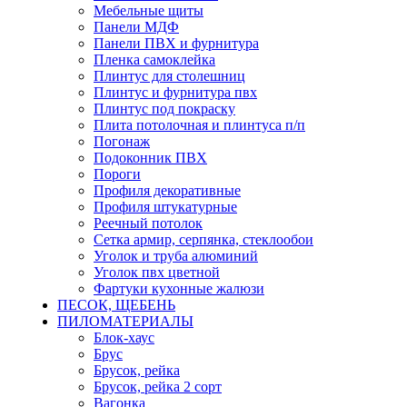
Мебельные щиты
Панели МДФ
Панели ПВХ и фурнитура
Пленка самоклейка
Плинтус для столешниц
Плинтус и фурнитура пвх
Плинтус под покраску
Плита потолочная и плинтуса п/п
Погонаж
Подоконник ПВХ
Пороги
Профиля декоративные
Профиля штукатурные
Реечный потолок
Сетка армир, серпянка, стеклообои
Уголок и труба алюминий
Уголок пвх цветной
Фартуки кухонные жалюзи
ПЕСОК, ЩЕБЕНЬ
ПИЛОМАТЕРИАЛЫ
Блок-хаус
Брус
Брусок, рейка
Брусок, рейка 2 сорт
Вагонка