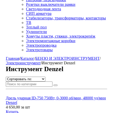
Розетки выключатели рамки
Светодиодная лента
СИП арматура
Стабилизаторы, трансформаторы, контакторы
ТВ
Теплый пол
Удлинители
Хомуты пластм, стяжки, электрокрепёж
Электромонтажные коробки
Электропроводка
Электротовары
Главная
/
Каталог
/
БЕНЗО И ЭЛЕКТРОИНСТРУМЕНТ
/
Электроинструмент
/
Инструмент Denzel
Инструмент Denzel
Дрель ударная ID-750 750Вт, 0-3000 об/мин, 48000 уд/мин
Denzel
4 650,00
за шт
Купить