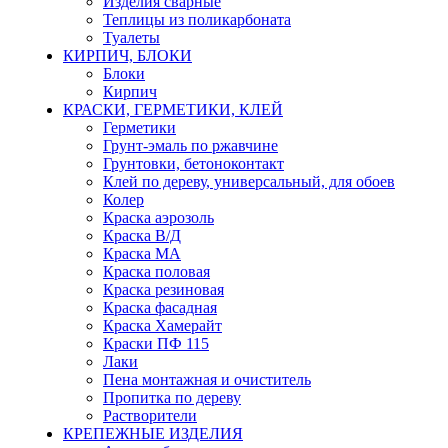
Изделия сварные
Теплицы из поликарбоната
Туалеты
КИРПИЧ, БЛОКИ
Блоки
Кирпич
КРАСКИ, ГЕРМЕТИКИ, КЛЕЙ
Герметики
Грунт-эмаль по ржавчине
Грунтовки, бетоноконтакт
Клей по дереву, универсальный, для обоев
Колер
Краска аэрозоль
Краска В/Д
Краска МА
Краска половая
Краска резиновая
Краска фасадная
Краска Хамерайт
Краски ПФ 115
Лаки
Пена монтажная и очиститель
Пропитка по дереву
Растворители
КРЕПЕЖНЫЕ ИЗДЕЛИЯ