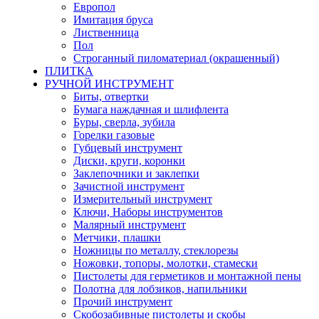
Европол
Имитация бруса
Лиственница
Пол
Строганный пиломатериал (окрашенный)
ПЛИТКА
РУЧНОЙ ИНСТРУМЕНТ
Биты, отвертки
Бумага наждачная и шлифлента
Буры, сверла, зубила
Горелки газовые
Губцевый инструмент
Диски, круги, коронки
Заклепочники и заклепки
Зачистной инструмент
Измерительный инструмент
Ключи, Наборы инструментов
Малярный инструмент
Метчики, плашки
Ножницы по металлу, стеклорезы
Ножовки, топоры, молотки, стамески
Пистолеты для герметиков и монтажной пены
Полотна для лобзиков, напильники
Прочий инструмент
Скобозабивные пистолеты и скобы