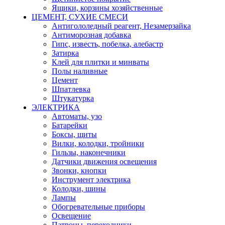
Ящики, корзины хозяйственные
ЦЕМЕНТ, СУХИЕ СМЕСИ
Антигололедный реагент, Незамерзайка
Антиморозная добавка
Гипс, известь, побелка, алебастр
Затирка
Клей для плитки и минваты
Полы наливные
Цемент
Шпатлевка
Штукатурка
ЭЛЕКТРИКА
Автоматы, узо
Батарейки
Боксы, щиты
Вилки, колодки, тройники
Гильзы, наконечники
Датчики движения освещения
Звонки, кнопки
Инструмент электрика
Колодки, шины
Лампы
Обогревательные приборы
Освещение
Патроны, переходники