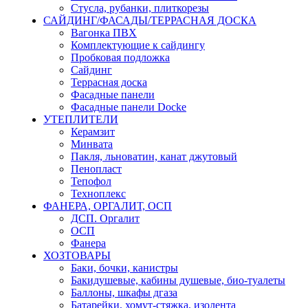
Стусла, рубанки, плиткорезы
САЙДИНГ/ФАСАДЫ/ТЕРРАСНАЯ ДОСКА
Вагонка ПВХ
Комплектующие к сайдингу
Пробковая подложка
Сайдинг
Террасная доска
Фасадные панели
Фасадные панели Docke
УТЕПЛИТЕЛИ
Керамзит
Минвата
Пакля, льноватин, канат джутовый
Пенопласт
Тепофол
Техноплекс
ФАНЕРА, ОРГАЛИТ, ОСП
ДСП. Оргалит
ОСП
Фанера
ХОЗТОВАРЫ
Баки, бочки, канистры
Бакидушевые, кабины душевые, био-туалеты
Баллоны, шкафы дгаза
Батарейки, хомут-стяжка, изолента