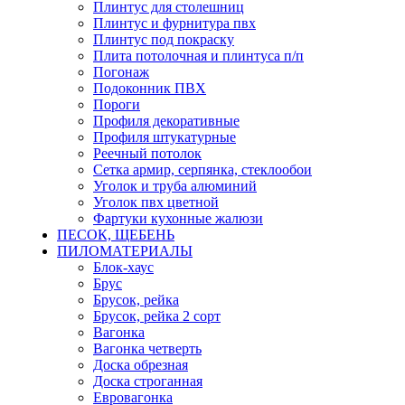
Плинтус для столешниц
Плинтус и фурнитура пвх
Плинтус под покраску
Плита потолочная и плинтуса п/п
Погонаж
Подоконник ПВХ
Пороги
Профиля декоративные
Профиля штукатурные
Реечный потолок
Сетка армир, серпянка, стеклообои
Уголок и труба алюминий
Уголок пвх цветной
Фартуки кухонные жалюзи
ПЕСОК, ЩЕБЕНЬ
ПИЛОМАТЕРИАЛЫ
Блок-хаус
Брус
Брусок, рейка
Брусок, рейка 2 сорт
Вагонка
Вагонка четверть
Доска обрезная
Доска строганная
Евровагонка