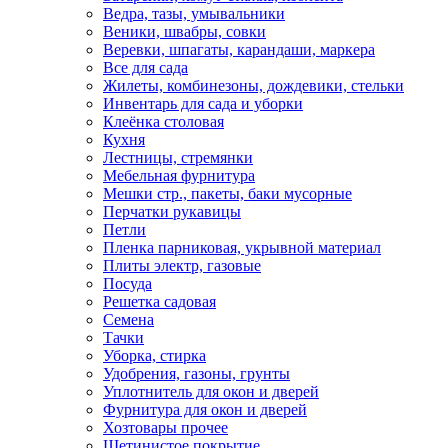
Ведра, тазы, умывальники
Веники, швабры, совки
Веревки, шпагаты, карандаши, маркера
Все для сада
Жилеты, комбинезоны, дождевики, стельки
Инвентарь для сада и уборки
Клеёнка столовая
Кухня
Лестницы, стремянки
Мебельная фурнитура
Мешки стр., пакеты, баки мусорные
Перчатки рукавицы
Петли
Пленка парниковая, укрывной материал
Плиты электр, газовые
Посуда
Решетка садовая
Семена
Тачки
Уборка, стирка
Удобрения, газоны, грунты
Уплотнитель для окон и дверей
Фурнитура для окон и дверей
Хозтовары прочее
Щетинистое покрытие