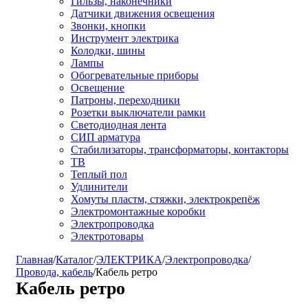
Гильзы, наконечники
Датчики движения освещения
Звонки, кнопки
Инструмент электрика
Колодки, шины
Лампы
Обогревательные приборы
Освещение
Патроны, переходники
Розетки выключатели рамки
Светодиодная лента
СИП арматура
Стабилизаторы, трансформаторы, контакторы
ТВ
Теплый пол
Удлинители
Хомуты пластм, стяжки, электрокрепёж
Электромонтажные коробки
Электропроводка
Электротовары
Главная
/
Каталог
/
ЭЛЕКТРИКА
/
Электропроводка
/
Провода, кабель
/
Кабель ретро
Кабель ретро