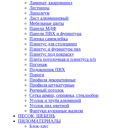
Ламинат, кварцвинил
Лестницы
Линолеум
Лист алюминиевый
Мебельные щиты
Панели МДФ
Панели ПВХ и фурнитура
Пленка самоклейка
Плинтус для столешниц
Плинтус и фурнитура пвх
Плинтус под покраску
Плита потолочная и плинтуса п/п
Погонаж
Подоконник ПВХ
Пороги
Профиля декоративные
Профиля штукатурные
Реечный потолок
Сетка армир, серпянка, стеклообои
Уголок и труба алюминий
Уголок пвх цветной
Фартуки кухонные жалюзи
ПЕСОК, ЩЕБЕНЬ
ПИЛОМАТЕРИАЛЫ
Блок-хаус