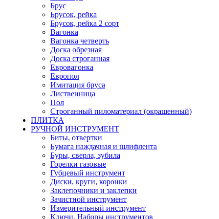
Брус
Брусок, рейка
Брусок, рейка 2 сорт
Вагонка
Вагонка четверть
Доска обрезная
Доска строганная
Евровагонка
Европол
Имитация бруса
Лиственница
Пол
Строганный пиломатериал (окрашенный)
ПЛИТКА
РУЧНОЙ ИНСТРУМЕНТ
Биты, отвертки
Бумага наждачная и шлифлента
Буры, сверла, зубила
Горелки газовые
Губцевый инструмент
Диски, круги, коронки
Заклепочники и заклепки
Зачистной инструмент
Измерительный инструмент
Ключи, Наборы инструментов