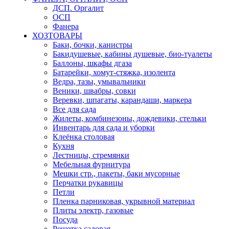
ДСП. Оргалит
ОСП
Фанера
ХОЗТОВАРЫ
Баки, бочки, канистры
Бакидушевые, кабины душевые, био-туалеты
Баллоны, шкафы дгаза
Батарейки, хомут-стяжка, изолента
Ведра, тазы, умывальники
Веники, швабры, совки
Веревки, шпагаты, карандаши, маркера
Все для сада
Жилеты, комбинезоны, дождевики, стельки
Инвентарь для сада и уборки
Клеёнка столовая
Кухня
Лестницы, стремянки
Мебельная фурнитура
Мешки стр., пакеты, баки мусорные
Перчатки рукавицы
Петли
Пленка парниковая, укрывной материал
Плиты электр, газовые
Посуда
Решетка садовая