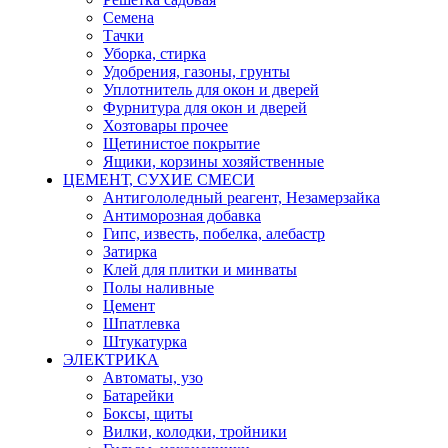
Семена
Тачки
Уборка, стирка
Удобрения, газоны, грунты
Уплотнитель для окон и дверей
Фурнитура для окон и дверей
Хозтовары прочее
Щетинистое покрытие
Ящики, корзины хозяйственные
ЦЕМЕНТ, СУХИЕ СМЕСИ
Антигололедный реагент, Незамерзайка
Антиморозная добавка
Гипс, известь, побелка, алебастр
Затирка
Клей для плитки и минваты
Полы наливные
Цемент
Шпатлевка
Штукатурка
ЭЛЕКТРИКА
Автоматы, узо
Батарейки
Боксы, щиты
Вилки, колодки, тройники