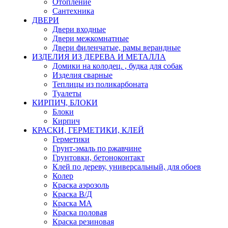
Отопление
Сантехника
ДВЕРИ
Двери входные
Двери межкомнатные
Двери филенчатые, рамы верандные
ИЗДЕЛИЯ ИЗ ДЕРЕВА И МЕТАЛЛА
Домики на колодец. , будка для собак
Изделия сварные
Теплицы из поликарбоната
Туалеты
КИРПИЧ, БЛОКИ
Блоки
Кирпич
КРАСКИ, ГЕРМЕТИКИ, КЛЕЙ
Герметики
Грунт-эмаль по ржавчине
Грунтовки, бетоноконтакт
Клей по дереву, универсальный, для обоев
Колер
Краска аэрозоль
Краска В/Д
Краска МА
Краска половая
Краска резиновая