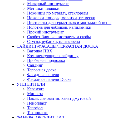
Малярный инструмент
Метчики, плашки
Ножницы по металлу, стеклорезы
Ножовки, топоры, молотки, стамески
Пистолеты для герметиков и монтажной пены
Полотна для лобзиков, напильники
Прочий инструмент
Скобозабивные пистолеты и скобы
Стусла, рубанки, плиткорезы
САЙДИНГ/ФАСАДЫ/ТЕРРАСНАЯ ДОСКА
Вагонка ПВХ
Комплектующие к сайдингу
Пробковая подложка
Сайдинг
Террасная доска
Фасадные панели
Фасадные панели Docke
УТЕПЛИТЕЛИ
Керамзит
Минвата
Пакля, льноватин, канат джутовый
Пенопласт
Тепофол
Техноплекс
ФАНЕРА, ОРГАЛИТ, ОСП