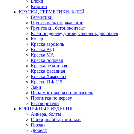
Блоки
Кирпич
КРАСКИ, ГЕРМЕТИКИ, КЛЕЙ
Герметики
Грунт-эмаль по ржавчине
Грунтовки, бетоноконтакт
Клей по дереву, универсальный, для обоев
Колер
Краска аэрозоль
Краска В/Д
Краска МА
Краска половая
Краска резиновая
Краска фасадная
Краска Хамерайт
Краски ПФ 115
Лаки
Пена монтажная и очиститель
Пропитка по дереву
Растворители
КРЕПЕЖНЫЕ ИЗДЕЛИЯ
Анкера, болты
Гайки, шайбы, шпильки
Гвозди
Дюбеля