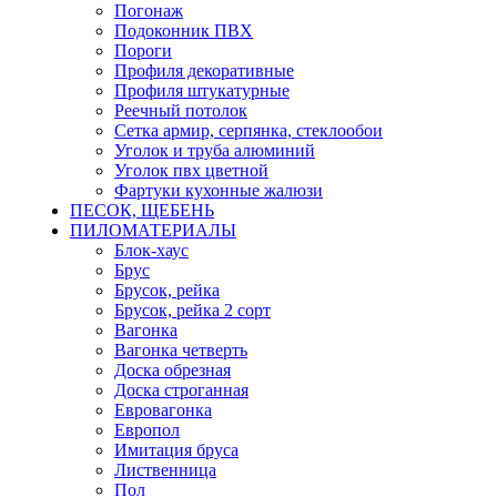
Погонаж
Подоконник ПВХ
Пороги
Профиля декоративные
Профиля штукатурные
Реечный потолок
Сетка армир, серпянка, стеклообои
Уголок и труба алюминий
Уголок пвх цветной
Фартуки кухонные жалюзи
ПЕСОК, ЩЕБЕНЬ
ПИЛОМАТЕРИАЛЫ
Блок-хаус
Брус
Брусок, рейка
Брусок, рейка 2 сорт
Вагонка
Вагонка четверть
Доска обрезная
Доска строганная
Евровагонка
Европол
Имитация бруса
Лиственница
Пол