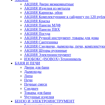
АКЦИЯ Двери межкомнатные
АКЦИЯ Изделия из металла
АКЦИЯ Карнизы, обои
АКЦИЯ Комплектующие к сайдингу по 120 рубл
АКЦИЯ Краска
АКЦИЯ Панели МДФ
АКЦИЯ Панели ПВХ
АКЦИЯ Посуда
АКЦИЯ Ручной инструмент, товары для дома
АКЦИЯ Сантехника
АКЦИЯ Сэндвичи, дымоходы, печи, комплектую
АКЦИЯ Шторы рулонные
АКЦИЯ Электроинструмент
ИЗОБОКС (ISOBOX) Технониколь
БАНЯ И ПЕЧИ
Двери для бани
Дымоходы
Липа
Печи
Печные смеси
Сэндвич
Товары для бани
Чугунные изделия
БЕНЗО И ЭЛЕКТРОИНСТРУМЕНТ