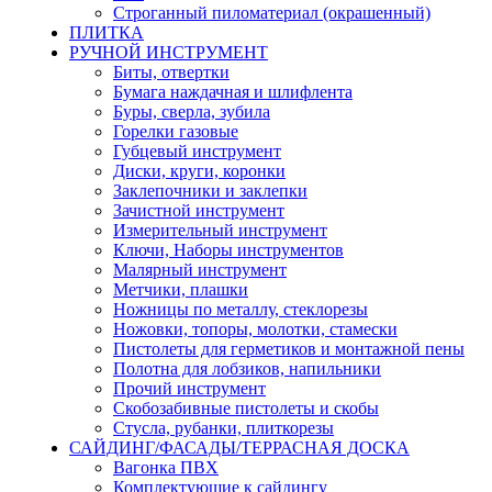
Строганный пиломатериал (окрашенный)
ПЛИТКА
РУЧНОЙ ИНСТРУМЕНТ
Биты, отвертки
Бумага наждачная и шлифлента
Буры, сверла, зубила
Горелки газовые
Губцевый инструмент
Диски, круги, коронки
Заклепочники и заклепки
Зачистной инструмент
Измерительный инструмент
Ключи, Наборы инструментов
Малярный инструмент
Метчики, плашки
Ножницы по металлу, стеклорезы
Ножовки, топоры, молотки, стамески
Пистолеты для герметиков и монтажной пены
Полотна для лобзиков, напильники
Прочий инструмент
Скобозабивные пистолеты и скобы
Стусла, рубанки, плиткорезы
САЙДИНГ/ФАСАДЫ/ТЕРРАСНАЯ ДОСКА
Вагонка ПВХ
Комплектующие к сайдингу