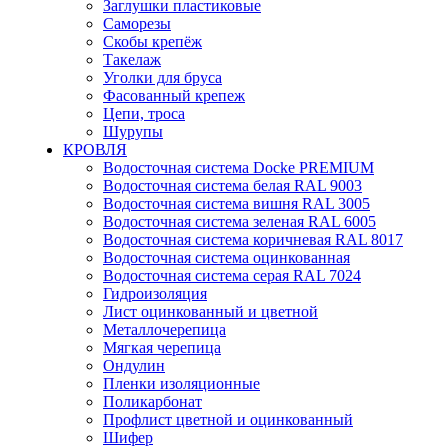
Заглушки пластиковые
Саморезы
Скобы крепёж
Такелаж
Уголки для бруса
Фасованный крепеж
Цепи, троса
Шурупы
КРОВЛЯ
Водосточная система Docke PREMIUM
Водосточная система белая RAL 9003
Водосточная система вишня RAL 3005
Водосточная система зеленая RAL 6005
Водосточная система коричневая RAL 8017
Водосточная система оцинкованная
Водосточная система серая RAL 7024
Гидроизоляция
Лист оцинкованный и цветной
Металлочерепица
Мягкая черепица
Ондулин
Пленки изоляционные
Поликарбонат
Профлист цветной и оцинкованный
Шифер