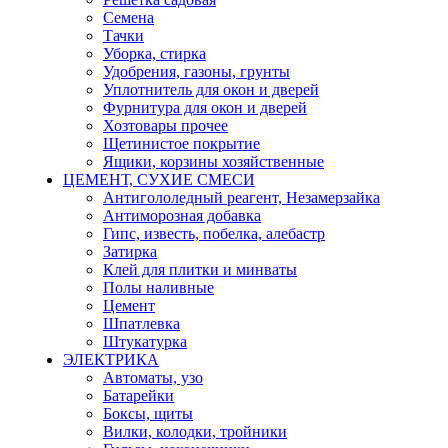
Семена
Тачки
Уборка, стирка
Удобрения, газоны, грунты
Уплотнитель для окон и дверей
Фурнитура для окон и дверей
Хозтовары прочее
Щетинистое покрытие
Ящики, корзины хозяйственные
ЦЕМЕНТ, СУХИЕ СМЕСИ
Антигололедный реагент, Незамерзайка
Антиморозная добавка
Гипс, известь, побелка, алебастр
Затирка
Клей для плитки и минваты
Полы наливные
Цемент
Шпатлевка
Штукатурка
ЭЛЕКТРИКА
Автоматы, узо
Батарейки
Боксы, щиты
Вилки, колодки, тройники