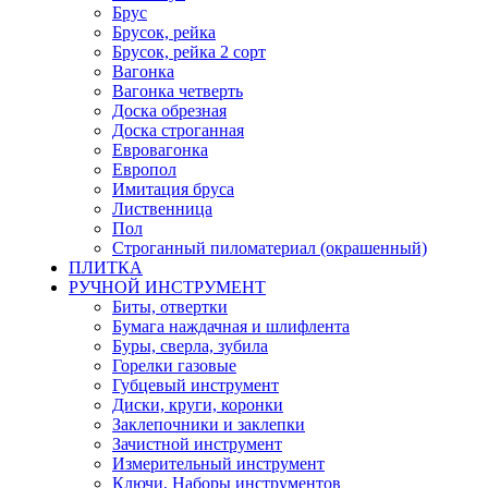
Брус
Брусок, рейка
Брусок, рейка 2 сорт
Вагонка
Вагонка четверть
Доска обрезная
Доска строганная
Евровагонка
Европол
Имитация бруса
Лиственница
Пол
Строганный пиломатериал (окрашенный)
ПЛИТКА
РУЧНОЙ ИНСТРУМЕНТ
Биты, отвертки
Бумага наждачная и шлифлента
Буры, сверла, зубила
Горелки газовые
Губцевый инструмент
Диски, круги, коронки
Заклепочники и заклепки
Зачистной инструмент
Измерительный инструмент
Ключи, Наборы инструментов