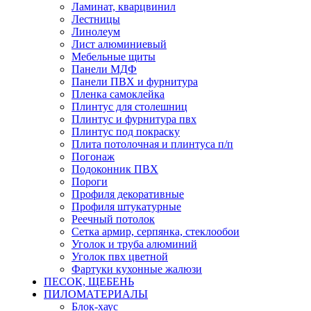
Ламинат, кварцвинил
Лестницы
Линолеум
Лист алюминиевый
Мебельные щиты
Панели МДФ
Панели ПВХ и фурнитура
Пленка самоклейка
Плинтус для столешниц
Плинтус и фурнитура пвх
Плинтус под покраску
Плита потолочная и плинтуса п/п
Погонаж
Подоконник ПВХ
Пороги
Профиля декоративные
Профиля штукатурные
Реечный потолок
Сетка армир, серпянка, стеклообои
Уголок и труба алюминий
Уголок пвх цветной
Фартуки кухонные жалюзи
ПЕСОК, ЩЕБЕНЬ
ПИЛОМАТЕРИАЛЫ
Блок-хаус