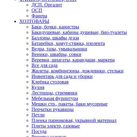
ДСП. Оргалит
ОСП
Фанера
ХОЗТОВАРЫ
Баки, бочки, канистры
Бакидушевые, кабины душевые, био-туалеты
Баллоны, шкафы дгаза
Батарейки, хомут-стяжка, изолента
Ведра, тазы, умывальники
Веники, швабры, совки
Веревки, шпагаты, карандаши, маркера
Все для сада
Жилеты, комбинезоны, дождевики, стельки
Инвентарь для сада и уборки
Клеёнка столовая
Кухня
Лестницы, стремянки
Мебельная фурнитура
Мешки стр., пакеты, баки мусорные
Перчатки рукавицы
Петли
Пленка парниковая, укрывной материал
Плиты электр, газовые
Посуда
Решетка садовая