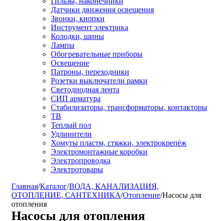
Гильзы, наконечники
Датчики движения освещения
Звонки, кнопки
Инструмент электрика
Колодки, шины
Лампы
Обогревательные приборы
Освещение
Патроны, переходники
Розетки выключатели рамки
Светодиодная лента
СИП арматура
Стабилизаторы, трансформаторы, контакторы
ТВ
Теплый пол
Удлинители
Хомуты пластм, стяжки, электрокрепёж
Электромонтажные коробки
Электропроводка
Электротовары
Главная
/
Каталог
/
ВОДА, КАНАЛИЗАЦИЯ,
ОТОПЛЕНИЕ, САНТЕХНИКА
/
Отопление
/
Насосы для
отопления
Насосы для отопления