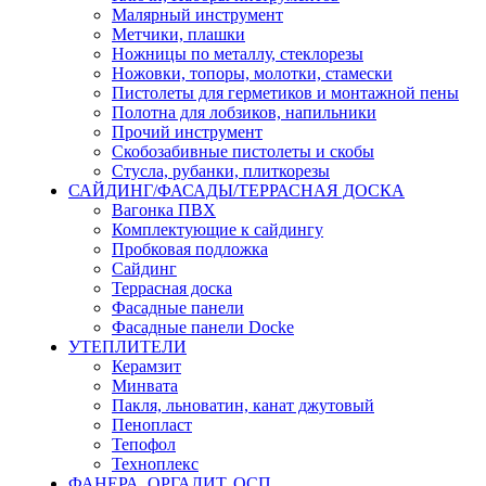
Малярный инструмент
Метчики, плашки
Ножницы по металлу, стеклорезы
Ножовки, топоры, молотки, стамески
Пистолеты для герметиков и монтажной пены
Полотна для лобзиков, напильники
Прочий инструмент
Скобозабивные пистолеты и скобы
Стусла, рубанки, плиткорезы
САЙДИНГ/ФАСАДЫ/ТЕРРАСНАЯ ДОСКА
Вагонка ПВХ
Комплектующие к сайдингу
Пробковая подложка
Сайдинг
Террасная доска
Фасадные панели
Фасадные панели Docke
УТЕПЛИТЕЛИ
Керамзит
Минвата
Пакля, льноватин, канат джутовый
Пенопласт
Тепофол
Техноплекс
ФАНЕРА, ОРГАЛИТ, ОСП