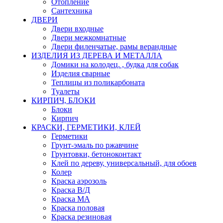
Отопление
Сантехника
ДВЕРИ
Двери входные
Двери межкомнатные
Двери филенчатые, рамы верандные
ИЗДЕЛИЯ ИЗ ДЕРЕВА И МЕТАЛЛА
Домики на колодец. , будка для собак
Изделия сварные
Теплицы из поликарбоната
Туалеты
КИРПИЧ, БЛОКИ
Блоки
Кирпич
КРАСКИ, ГЕРМЕТИКИ, КЛЕЙ
Герметики
Грунт-эмаль по ржавчине
Грунтовки, бетоноконтакт
Клей по дереву, универсальный, для обоев
Колер
Краска аэрозоль
Краска В/Д
Краска МА
Краска половая
Краска резиновая