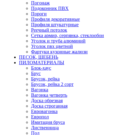
Погонаж
Подоконник ПВХ
Пороги
Профиля декоративные
Профиля штукатурные
Реечный потолок
Сетка армир, серпянка, стеклообои
Уголок и труба алюминий
Уголок пвх цветной
Фартуки кухонные жалюзи
ПЕСОК, ЩЕБЕНЬ
ПИЛОМАТЕРИАЛЫ
Блок-хаус
Брус
Брусок, рейка
Брусок, рейка 2 сорт
Вагонка
Вагонка четверть
Доска обрезная
Доска строганная
Евровагонка
Европол
Имитация бруса
Лиственница
Пол