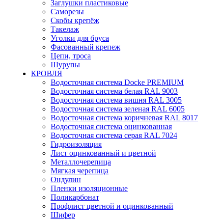
Заглушки пластиковые
Саморезы
Скобы крепёж
Такелаж
Уголки для бруса
Фасованный крепеж
Цепи, троса
Шурупы
КРОВЛЯ
Водосточная система Docke PREMIUM
Водосточная система белая RAL 9003
Водосточная система вишня RAL 3005
Водосточная система зеленая RAL 6005
Водосточная система коричневая RAL 8017
Водосточная система оцинкованная
Водосточная система серая RAL 7024
Гидроизоляция
Лист оцинкованный и цветной
Металлочерепица
Мягкая черепица
Ондулин
Пленки изоляционные
Поликарбонат
Профлист цветной и оцинкованный
Шифер