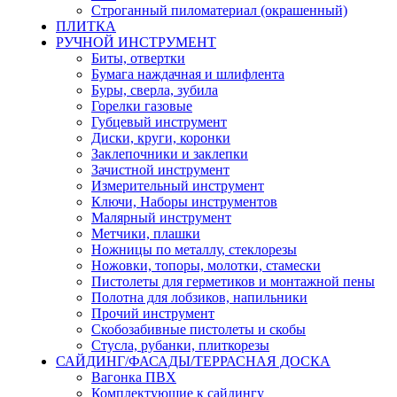
Строганный пиломатериал (окрашенный)
ПЛИТКА
РУЧНОЙ ИНСТРУМЕНТ
Биты, отвертки
Бумага наждачная и шлифлента
Буры, сверла, зубила
Горелки газовые
Губцевый инструмент
Диски, круги, коронки
Заклепочники и заклепки
Зачистной инструмент
Измерительный инструмент
Ключи, Наборы инструментов
Малярный инструмент
Метчики, плашки
Ножницы по металлу, стеклорезы
Ножовки, топоры, молотки, стамески
Пистолеты для герметиков и монтажной пены
Полотна для лобзиков, напильники
Прочий инструмент
Скобозабивные пистолеты и скобы
Стусла, рубанки, плиткорезы
САЙДИНГ/ФАСАДЫ/ТЕРРАСНАЯ ДОСКА
Вагонка ПВХ
Комплектующие к сайдингу