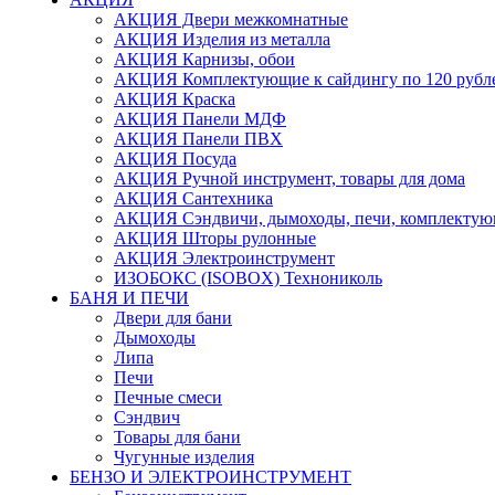
АКЦИЯ Двери межкомнатные
АКЦИЯ Изделия из металла
АКЦИЯ Карнизы, обои
АКЦИЯ Комплектующие к сайдингу по 120 рубл
АКЦИЯ Краска
АКЦИЯ Панели МДФ
АКЦИЯ Панели ПВХ
АКЦИЯ Посуда
АКЦИЯ Ручной инструмент, товары для дома
АКЦИЯ Сантехника
АКЦИЯ Сэндвичи, дымоходы, печи, комплектую
АКЦИЯ Шторы рулонные
АКЦИЯ Электроинструмент
ИЗОБОКС (ISOBOX) Технониколь
БАНЯ И ПЕЧИ
Двери для бани
Дымоходы
Липа
Печи
Печные смеси
Сэндвич
Товары для бани
Чугунные изделия
БЕНЗО И ЭЛЕКТРОИНСТРУМЕНТ