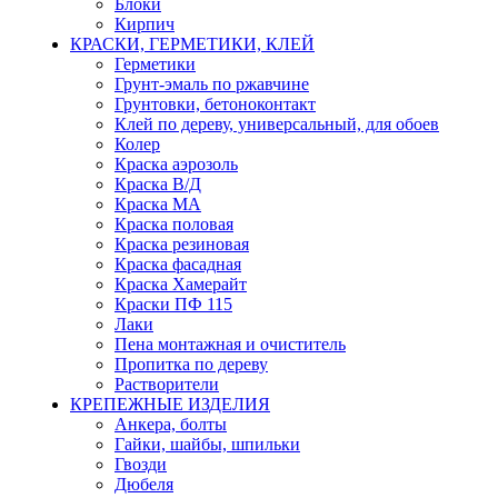
Блоки
Кирпич
КРАСКИ, ГЕРМЕТИКИ, КЛЕЙ
Герметики
Грунт-эмаль по ржавчине
Грунтовки, бетоноконтакт
Клей по дереву, универсальный, для обоев
Колер
Краска аэрозоль
Краска В/Д
Краска МА
Краска половая
Краска резиновая
Краска фасадная
Краска Хамерайт
Краски ПФ 115
Лаки
Пена монтажная и очиститель
Пропитка по дереву
Растворители
КРЕПЕЖНЫЕ ИЗДЕЛИЯ
Анкера, болты
Гайки, шайбы, шпильки
Гвозди
Дюбеля