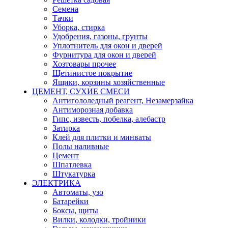
Семена
Тачки
Уборка, стирка
Удобрения, газоны, грунты
Уплотнитель для окон и дверей
Фурнитура для окон и дверей
Хозтовары прочее
Щетинистое покрытие
Ящики, корзины хозяйственные
ЦЕМЕНТ, СУХИЕ СМЕСИ
Антигололедный реагент, Незамерзайка
Антиморозная добавка
Гипс, известь, побелка, алебастр
Затирка
Клей для плитки и минваты
Полы наливные
Цемент
Шпатлевка
Штукатурка
ЭЛЕКТРИКА
Автоматы, узо
Батарейки
Боксы, щиты
Вилки, колодки, тройники