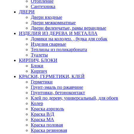
Отопление
Сантехника
ДВЕРИ
Двери входные
Двери межкомнатные
Двери филенчатые, рамы верандные
ИЗДЕЛИЯ ИЗ ДЕРЕВА И МЕТАЛЛА
Домики на колодец. , будка для собак
Изделия сварные
Теплицы из поликарбоната
Туалеты
КИРПИЧ, БЛОКИ
Блоки
Кирпич
КРАСКИ, ГЕРМЕТИКИ, КЛЕЙ
Герметики
Грунт-эмаль по ржавчине
Грунтовки, бетоноконтакт
Клей по дереву, универсальный, для обоев
Колер
Краска аэрозоль
Краска В/Д
Краска МА
Краска половая
Краска резиновая