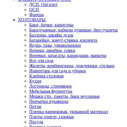
ДСП. Оргалит
ОСП
Фанера
ХОЗТОВАРЫ
Баки, бочки, канистры
Бакидушевые, кабины душевые, био-туалеты
Баллоны, шкафы дгаза
Батарейки, хомут-стяжка, изолента
Ведра, тазы, умывальники
Веники, швабры, совки
Веревки, шпагаты, карандаши, маркера
Все для сада
Жилеты, комбинезоны, дождевики, стельки
Инвентарь для сада и уборки
Клеёнка столовая
Кухня
Лестницы, стремянки
Мебельная фурнитура
Мешки стр., пакеты, баки мусорные
Перчатки рукавицы
Петли
Пленка парниковая, укрывной материал
Плиты электр, газовые
Посуда
Решетка садовая