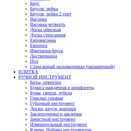
Брус
Брусок, рейка
Брусок, рейка 2 сорт
Вагонка
Вагонка четверть
Доска обрезная
Доска строганная
Евровагонка
Европол
Имитация бруса
Лиственница
Пол
Строганный пиломатериал (окрашенный)
ПЛИТКА
РУЧНОЙ ИНСТРУМЕНТ
Биты, отвертки
Бумага наждачная и шлифлента
Буры, сверла, зубила
Горелки газовые
Губцевый инструмент
Диски, круги, коронки
Заклепочники и заклепки
Зачистной инструмент
Измерительный инструмент
Ключи, Наборы инструментов