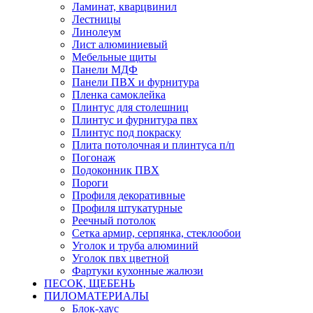
Ламинат, кварцвинил
Лестницы
Линолеум
Лист алюминиевый
Мебельные щиты
Панели МДФ
Панели ПВХ и фурнитура
Пленка самоклейка
Плинтус для столешниц
Плинтус и фурнитура пвх
Плинтус под покраску
Плита потолочная и плинтуса п/п
Погонаж
Подоконник ПВХ
Пороги
Профиля декоративные
Профиля штукатурные
Реечный потолок
Сетка армир, серпянка, стеклообои
Уголок и труба алюминий
Уголок пвх цветной
Фартуки кухонные жалюзи
ПЕСОК, ЩЕБЕНЬ
ПИЛОМАТЕРИАЛЫ
Блок-хаус