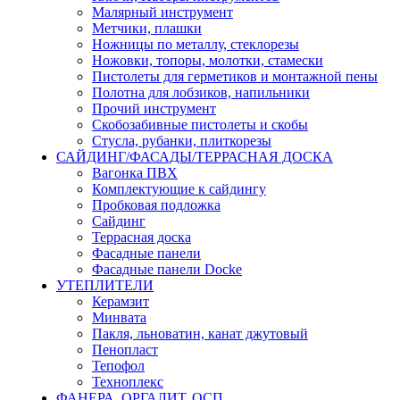
Малярный инструмент
Метчики, плашки
Ножницы по металлу, стеклорезы
Ножовки, топоры, молотки, стамески
Пистолеты для герметиков и монтажной пены
Полотна для лобзиков, напильники
Прочий инструмент
Скобозабивные пистолеты и скобы
Стусла, рубанки, плиткорезы
САЙДИНГ/ФАСАДЫ/ТЕРРАСНАЯ ДОСКА
Вагонка ПВХ
Комплектующие к сайдингу
Пробковая подложка
Сайдинг
Террасная доска
Фасадные панели
Фасадные панели Docke
УТЕПЛИТЕЛИ
Керамзит
Минвата
Пакля, льноватин, канат джутовый
Пенопласт
Тепофол
Техноплекс
ФАНЕРА, ОРГАЛИТ, ОСП