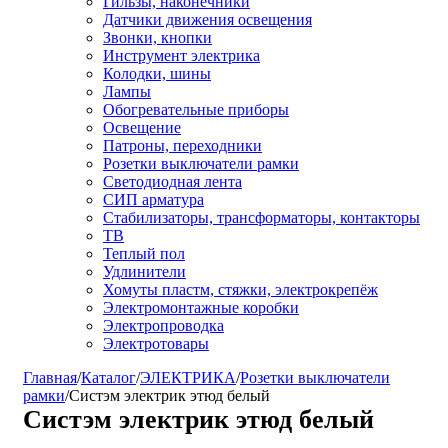
Гильзы, наконечники
Датчики движения освещения
Звонки, кнопки
Инструмент электрика
Колодки, шины
Лампы
Обогревательные приборы
Освещение
Патроны, переходники
Розетки выключатели рамки
Светодиодная лента
СИП арматура
Стабилизаторы, трансформаторы, контакторы
ТВ
Теплый пол
Удлинители
Хомуты пластм, стяжки, электрокрепёж
Электромонтажные коробки
Электропроводка
Электротовары
Главная
/
Каталог
/
ЭЛЕКТРИКА
/
Розетки выключатели
рамки
/
Систэм электрик этюд белый
Систэм электрик этюд белый