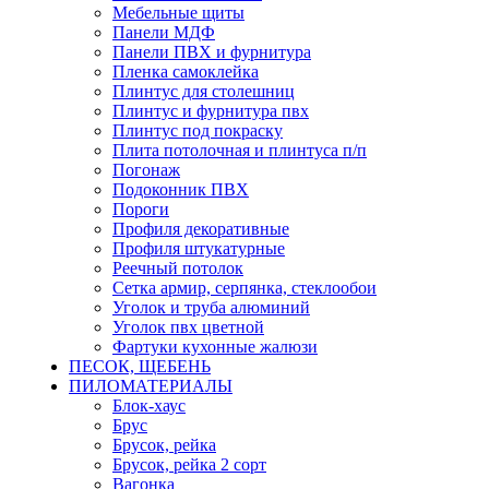
Мебельные щиты
Панели МДФ
Панели ПВХ и фурнитура
Пленка самоклейка
Плинтус для столешниц
Плинтус и фурнитура пвх
Плинтус под покраску
Плита потолочная и плинтуса п/п
Погонаж
Подоконник ПВХ
Пороги
Профиля декоративные
Профиля штукатурные
Реечный потолок
Сетка армир, серпянка, стеклообои
Уголок и труба алюминий
Уголок пвх цветной
Фартуки кухонные жалюзи
ПЕСОК, ЩЕБЕНЬ
ПИЛОМАТЕРИАЛЫ
Блок-хаус
Брус
Брусок, рейка
Брусок, рейка 2 сорт
Вагонка