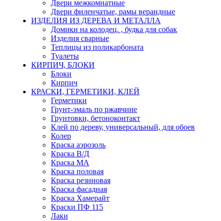
Двери межкомнатные
Двери филенчатые, рамы верандные
ИЗДЕЛИЯ ИЗ ДЕРЕВА И МЕТАЛЛА
Домики на колодец. , будка для собак
Изделия сварные
Теплицы из поликарбоната
Туалеты
КИРПИЧ, БЛОКИ
Блоки
Кирпич
КРАСКИ, ГЕРМЕТИКИ, КЛЕЙ
Герметики
Грунт-эмаль по ржавчине
Грунтовки, бетоноконтакт
Клей по дереву, универсальный, для обоев
Колер
Краска аэрозоль
Краска В/Д
Краска МА
Краска половая
Краска резиновая
Краска фасадная
Краска Хамерайт
Краски ПФ 115
Лаки