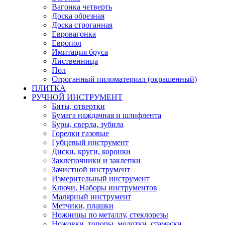
Вагонка четверть
Доска обрезная
Доска строганная
Евровагонка
Европол
Имитация бруса
Лиственница
Пол
Строганный пиломатериал (окрашенный)
ПЛИТКА
РУЧНОЙ ИНСТРУМЕНТ
Биты, отвертки
Бумага наждачная и шлифлента
Буры, сверла, зубила
Горелки газовые
Губцевый инструмент
Диски, круги, коронки
Заклепочники и заклепки
Зачистной инструмент
Измерительный инструмент
Ключи, Наборы инструментов
Малярный инструмент
Метчики, плашки
Ножницы по металлу, стеклорезы
Ножовки, топоры, молотки, стамески