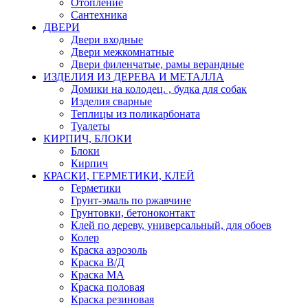
Отопление
Сантехника
ДВЕРИ
Двери входные
Двери межкомнатные
Двери филенчатые, рамы верандные
ИЗДЕЛИЯ ИЗ ДЕРЕВА И МЕТАЛЛА
Домики на колодец. , будка для собак
Изделия сварные
Теплицы из поликарбоната
Туалеты
КИРПИЧ, БЛОКИ
Блоки
Кирпич
КРАСКИ, ГЕРМЕТИКИ, КЛЕЙ
Герметики
Грунт-эмаль по ржавчине
Грунтовки, бетоноконтакт
Клей по дереву, универсальный, для обоев
Колер
Краска аэрозоль
Краска В/Д
Краска МА
Краска половая
Краска резиновая