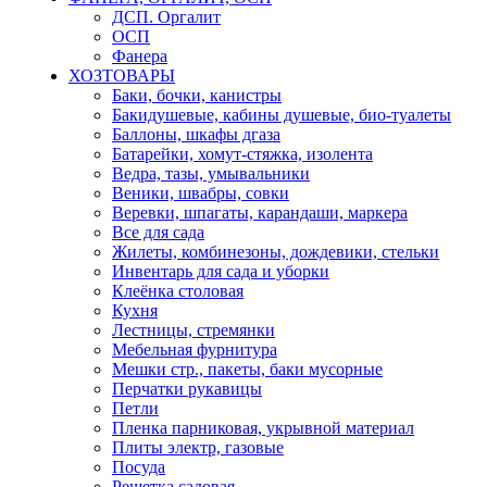
ДСП. Оргалит
ОСП
Фанера
ХОЗТОВАРЫ
Баки, бочки, канистры
Бакидушевые, кабины душевые, био-туалеты
Баллоны, шкафы дгаза
Батарейки, хомут-стяжка, изолента
Ведра, тазы, умывальники
Веники, швабры, совки
Веревки, шпагаты, карандаши, маркера
Все для сада
Жилеты, комбинезоны, дождевики, стельки
Инвентарь для сада и уборки
Клеёнка столовая
Кухня
Лестницы, стремянки
Мебельная фурнитура
Мешки стр., пакеты, баки мусорные
Перчатки рукавицы
Петли
Пленка парниковая, укрывной материал
Плиты электр, газовые
Посуда
Решетка садовая