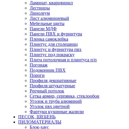
Ламинат, кварцвинил
Лестницы
Линолеум
Лист алюминиевый
Мебельные щиты
Панели МДФ
Панели ПВХ и фурнитура
Пленка самоклейка
Плинтус для столешниц
Плинтус и фурнитура пвх
Плинтус под покраску
Плита потолочная и плинтуса п/п
Погонаж
Подоконник ПВХ
Пороги
Профиля декоративные
Профиля штукатурные
Реечный потолок
Сетка армир, серпянка, стеклообои
Уголок и труба алюминий
Уголок пвх цветной
Фартуки кухонные жалюзи
ПЕСОК, ЩЕБЕНЬ
ПИЛОМАТЕРИАЛЫ
Блок-хаус