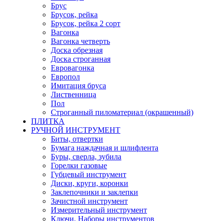
Брус
Брусок, рейка
Брусок, рейка 2 сорт
Вагонка
Вагонка четверть
Доска обрезная
Доска строганная
Евровагонка
Европол
Имитация бруса
Лиственница
Пол
Строганный пиломатериал (окрашенный)
ПЛИТКА
РУЧНОЙ ИНСТРУМЕНТ
Биты, отвертки
Бумага наждачная и шлифлента
Буры, сверла, зубила
Горелки газовые
Губцевый инструмент
Диски, круги, коронки
Заклепочники и заклепки
Зачистной инструмент
Измерительный инструмент
Ключи, Наборы инструментов