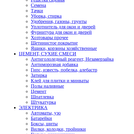
Семена
Тачки
Уборка, стирка
Удобрения, газоны, грунты
Уплотнитель для окон и дверей
Фурнитура для окон и дверей
Хозтовары прочее
Щетинистое покрытие
Ящики, корзины хозяйственные
ЦЕМЕНТ, СУХИЕ СМЕСИ
Антигололедный реагент, Незамерзайка
Антиморозная добавка
Гипс, известь, побелка, алебастр
Затирка
Клей для плитки и минваты
Полы наливные
Цемент
Шпатлевка
Штукатурка
ЭЛЕКТРИКА
Автоматы, узо
Батарейки
Боксы, щиты
Вилки, колодки, тройники