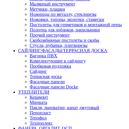
Малярный инструмент
Метчики, плашки
Ножницы по металлу, стеклорезы
Ножовки, топоры, молотки, стамески
Пистолеты для герметиков и монтажной пены
Полотна для лобзиков, напильники
Прочий инструмент
Скобозабивные пистолеты и скобы
Стусла, рубанки, плиткорезы
САЙДИНГ/ФАСАДЫ/ТЕРРАСНАЯ ДОСКА
Вагонка ПВХ
Комплектующие к сайдингу
Пробковая подложка
Сайдинг
Террасная доска
Фасадные панели
Фасадные панели Docke
УТЕПЛИТЕЛИ
Керамзит
Минвата
Пакля, льноватин, канат джутовый
Пенопласт
Тепофол
Техноплекс
ФАНЕРА, ОРГАЛИТ, ОСП