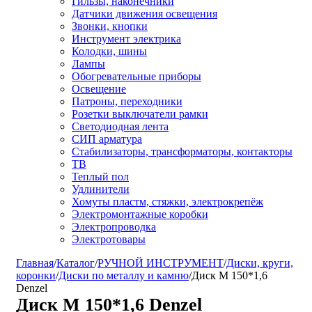
Гильзы, наконечники
Датчики движения освещения
Звонки, кнопки
Инструмент электрика
Колодки, шины
Лампы
Обогревательные приборы
Освещение
Патроны, переходники
Розетки выключатели рамки
Светодиодная лента
СИП арматура
Стабилизаторы, трансформаторы, контакторы
ТВ
Теплый пол
Удлинители
Хомуты пластм, стяжки, электрокрепёж
Электромонтажные коробки
Электропроводка
Электротовары
Главная
/
Каталог
/
РУЧНОЙ ИНСТРУМЕНТ
/
Диски, круги,
коронки
/
Диски по металлу и камню
/
Диск М 150*1,6
Denzel
Диск М 150*1,6 Denzel