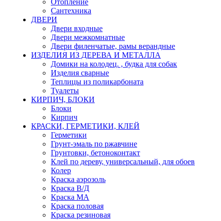
Отопление
Сантехника
ДВЕРИ
Двери входные
Двери межкомнатные
Двери филенчатые, рамы верандные
ИЗДЕЛИЯ ИЗ ДЕРЕВА И МЕТАЛЛА
Домики на колодец. , будка для собак
Изделия сварные
Теплицы из поликарбоната
Туалеты
КИРПИЧ, БЛОКИ
Блоки
Кирпич
КРАСКИ, ГЕРМЕТИКИ, КЛЕЙ
Герметики
Грунт-эмаль по ржавчине
Грунтовки, бетоноконтакт
Клей по дереву, универсальный, для обоев
Колер
Краска аэрозоль
Краска В/Д
Краска МА
Краска половая
Краска резиновая