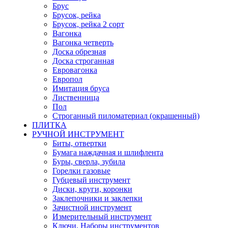
Брус
Брусок, рейка
Брусок, рейка 2 сорт
Вагонка
Вагонка четверть
Доска обрезная
Доска строганная
Евровагонка
Европол
Имитация бруса
Лиственница
Пол
Строганный пиломатериал (окрашенный)
ПЛИТКА
РУЧНОЙ ИНСТРУМЕНТ
Биты, отвертки
Бумага наждачная и шлифлента
Буры, сверла, зубила
Горелки газовые
Губцевый инструмент
Диски, круги, коронки
Заклепочники и заклепки
Зачистной инструмент
Измерительный инструмент
Ключи, Наборы инструментов