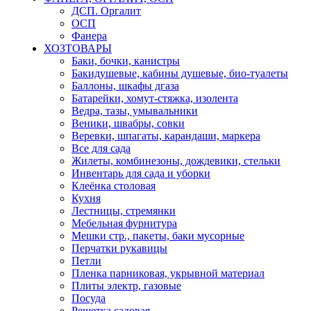
ДСП. Оргалит
ОСП
Фанера
ХОЗТОВАРЫ
Баки, бочки, канистры
Бакидушевые, кабины душевые, био-туалеты
Баллоны, шкафы дгаза
Батарейки, хомут-стяжка, изолента
Ведра, тазы, умывальники
Веники, швабры, совки
Веревки, шпагаты, карандаши, маркера
Все для сада
Жилеты, комбинезоны, дождевики, стельки
Инвентарь для сада и уборки
Клеёнка столовая
Кухня
Лестницы, стремянки
Мебельная фурнитура
Мешки стр., пакеты, баки мусорные
Перчатки рукавицы
Петли
Пленка парниковая, укрывной материал
Плиты электр, газовые
Посуда
Решетка садовая