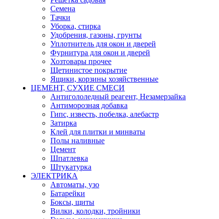
Семена
Тачки
Уборка, стирка
Удобрения, газоны, грунты
Уплотнитель для окон и дверей
Фурнитура для окон и дверей
Хозтовары прочее
Щетинистое покрытие
Ящики, корзины хозяйственные
ЦЕМЕНТ, СУХИЕ СМЕСИ
Антигололедный реагент, Незамерзайка
Антиморозная добавка
Гипс, известь, побелка, алебастр
Затирка
Клей для плитки и минваты
Полы наливные
Цемент
Шпатлевка
Штукатурка
ЭЛЕКТРИКА
Автоматы, узо
Батарейки
Боксы, щиты
Вилки, колодки, тройники