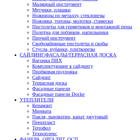
Малярный инструмент
Метчики, плашки
Ножницы по металлу, стеклорезы
Ножовки, топоры, молотки, стамески
Пистолеты для герметиков и монтажной пены
Полотна для лобзиков, напильники
Прочий инструмент
Скобозабивные пистолеты и скобы
Стусла, рубанки, плиткорезы
САЙДИНГ/ФАСАДЫ/ТЕРРАСНАЯ ДОСКА
Вагонка ПВХ
Комплектующие к сайдингу
Пробковая подложка
Сайдинг
Террасная доска
Фасадные панели
Фасадные панели Docke
УТЕПЛИТЕЛИ
Керамзит
Минвата
Пакля, льноватин, канат джутовый
Пенопласт
Тепофол
Техноплекс
ФАНЕРА, ОРГАЛИТ, ОСП