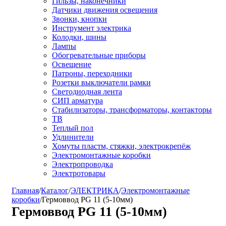
Гильзы, наконечники
Датчики движения освещения
Звонки, кнопки
Инструмент электрика
Колодки, шины
Лампы
Обогревательные приборы
Освещение
Патроны, переходники
Розетки выключатели рамки
Светодиодная лента
СИП арматура
Стабилизаторы, трансформаторы, контакторы
ТВ
Теплый пол
Удлинители
Хомуты пластм, стяжки, электрокрепёж
Электромонтажные коробки
Электропроводка
Электротовары
Главная
/
Каталог
/
ЭЛЕКТРИКА
/
Электромонтажные
коробки
/
Гермоввод PG 11 (5-10мм)
Гермоввод PG 11 (5-10мм)