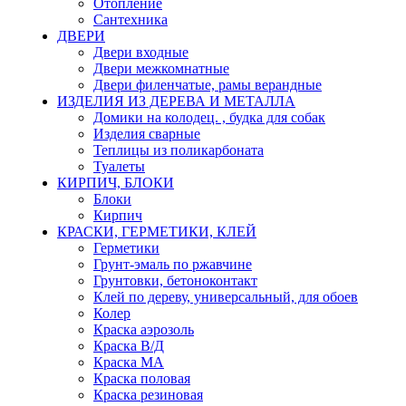
Отопление
Сантехника
ДВЕРИ
Двери входные
Двери межкомнатные
Двери филенчатые, рамы верандные
ИЗДЕЛИЯ ИЗ ДЕРЕВА И МЕТАЛЛА
Домики на колодец. , будка для собак
Изделия сварные
Теплицы из поликарбоната
Туалеты
КИРПИЧ, БЛОКИ
Блоки
Кирпич
КРАСКИ, ГЕРМЕТИКИ, КЛЕЙ
Герметики
Грунт-эмаль по ржавчине
Грунтовки, бетоноконтакт
Клей по дереву, универсальный, для обоев
Колер
Краска аэрозоль
Краска В/Д
Краска МА
Краска половая
Краска резиновая