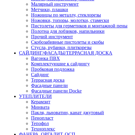
Малярный инструмент
Метчики, плашки
Ножницы по металлу, стеклорезы
Ножовки, топоры, молотки, стамески
Пистолеты для герметиков и монтажной пены
Полотна для лобзиков, напильники
Прочий инструмент
Скобозабивные пистолеты и скобы
Стусла, рубанки, плиткорезы
САЙДИНГ/ФАСАДЫ/ТЕРРАСНАЯ ДОСКА
Вагонка ПВХ
Комплектующие к сайдингу
Пробковая подложка
Сайдинг
Террасная доска
Фасадные панели
Фасадные панели Docke
УТЕПЛИТЕЛИ
Керамзит
Минвата
Пакля, льноватин, канат джутовый
Пенопласт
Тепофол
Техноплекс
ФАНЕРА, ОРГАЛИТ, ОСП