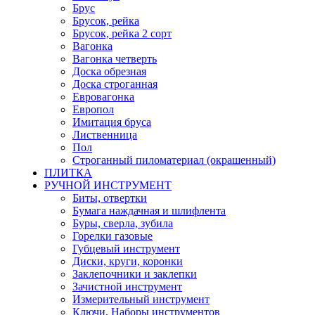
Брус
Брусок, рейка
Брусок, рейка 2 сорт
Вагонка
Вагонка четверть
Доска обрезная
Доска строганная
Евровагонка
Европол
Имитация бруса
Лиственница
Пол
Строганный пиломатериал (окрашенный)
ПЛИТКА
РУЧНОЙ ИНСТРУМЕНТ
Биты, отвертки
Бумага наждачная и шлифлента
Буры, сверла, зубила
Горелки газовые
Губцевый инструмент
Диски, круги, коронки
Заклепочники и заклепки
Зачистной инструмент
Измерительный инструмент
Ключи, Наборы инструментов