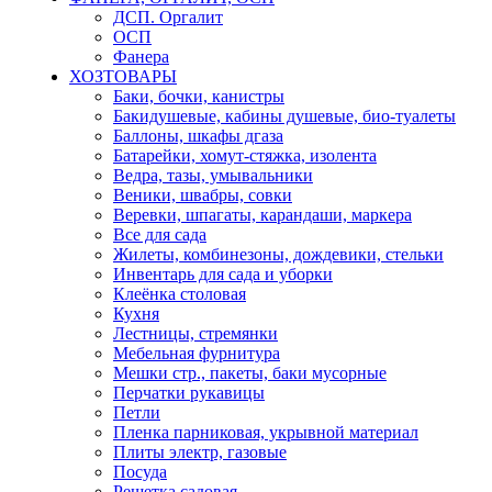
ДСП. Оргалит
ОСП
Фанера
ХОЗТОВАРЫ
Баки, бочки, канистры
Бакидушевые, кабины душевые, био-туалеты
Баллоны, шкафы дгаза
Батарейки, хомут-стяжка, изолента
Ведра, тазы, умывальники
Веники, швабры, совки
Веревки, шпагаты, карандаши, маркера
Все для сада
Жилеты, комбинезоны, дождевики, стельки
Инвентарь для сада и уборки
Клеёнка столовая
Кухня
Лестницы, стремянки
Мебельная фурнитура
Мешки стр., пакеты, баки мусорные
Перчатки рукавицы
Петли
Пленка парниковая, укрывной материал
Плиты электр, газовые
Посуда
Решетка садовая