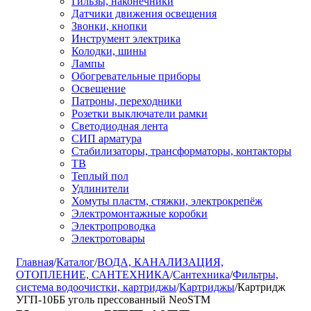
Гильзы, наконечники
Датчики движения освещения
Звонки, кнопки
Инструмент электрика
Колодки, шины
Лампы
Обогревательные приборы
Освещение
Патроны, переходники
Розетки выключатели рамки
Светодиодная лента
СИП арматура
Стабилизаторы, трансформаторы, контакторы
ТВ
Теплый пол
Удлинители
Хомуты пластм, стяжки, электрокрепёж
Электромонтажные коробки
Электропроводка
Электротовары
Главная
/
Каталог
/
ВОДА, КАНАЛИЗАЦИЯ,
ОТОПЛЕНИЕ, САНТЕХНИКА
/
Сантехника
/
Фильтры,
система водоочистки, картриджы
/
Картриджы
/
Картридж
УГП-10ББ уголь прессованный NeoSTM