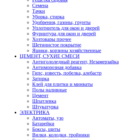
Семена
Тачки
Уборка, стирка
Удобрения, газоны, грунты
Уплотнитель для окон и дверей
Фурнитура для окон и дверей
Хозтовары прочее
Щетинистое покрытие
Ящики, корзины хозяйственные
ЦЕМЕНТ, СУХИЕ СМЕСИ
Антигололедный реагент, Незамерзайка
Антиморозная добавка
Гипс, известь, побелка, алебастр
Затирка
Клей для плитки и минваты
Полы наливные
Цемент
Шпатлевка
Штукатурка
ЭЛЕКТРИКА
Автоматы, узо
Батарейки
Боксы, щиты
Вилки, колодки, тройники