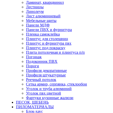
Ламинат, кварцвинил
Лестницы
Линолеум
Лист алюминиевый
Мебельные щиты
Панели МДФ
Панели ПВХ и фурнитура
Пленка самоклейка
Плинтус для столешниц
Плинтус и фурнитура пвх
Плинтус под покраску
Плита потолочная и плинтуса п/п
Погонаж
Подоконник ПВХ
Пороги
Профиля декоративные
Профиля штукатурные
Реечный потолок
Сетка армир, серпянка, стеклообои
Уголок и труба алюминий
Уголок пвх цветной
Фартуки кухонные жалюзи
ПЕСОК, ЩЕБЕНЬ
ПИЛОМАТЕРИАЛЫ
Блок-хаус