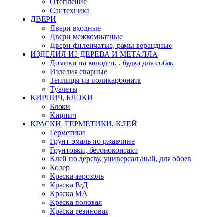
Отопление
Сантехника
ДВЕРИ
Двери входные
Двери межкомнатные
Двери филенчатые, рамы верандные
ИЗДЕЛИЯ ИЗ ДЕРЕВА И МЕТАЛЛА
Домики на колодец. , будка для собак
Изделия сварные
Теплицы из поликарбоната
Туалеты
КИРПИЧ, БЛОКИ
Блоки
Кирпич
КРАСКИ, ГЕРМЕТИКИ, КЛЕЙ
Герметики
Грунт-эмаль по ржавчине
Грунтовки, бетоноконтакт
Клей по дереву, универсальный, для обоев
Колер
Краска аэрозоль
Краска В/Д
Краска МА
Краска половая
Краска резиновая