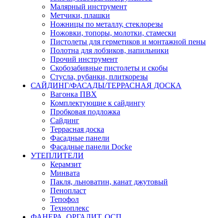
Малярный инструмент
Метчики, плашки
Ножницы по металлу, стеклорезы
Ножовки, топоры, молотки, стамески
Пистолеты для герметиков и монтажной пены
Полотна для лобзиков, напильники
Прочий инструмент
Скобозабивные пистолеты и скобы
Стусла, рубанки, плиткорезы
САЙДИНГ/ФАСАДЫ/ТЕРРАСНАЯ ДОСКА
Вагонка ПВХ
Комплектующие к сайдингу
Пробковая подложка
Сайдинг
Террасная доска
Фасадные панели
Фасадные панели Docke
УТЕПЛИТЕЛИ
Керамзит
Минвата
Пакля, льноватин, канат джутовый
Пенопласт
Тепофол
Техноплекс
ФАНЕРА, ОРГАЛИТ, ОСП