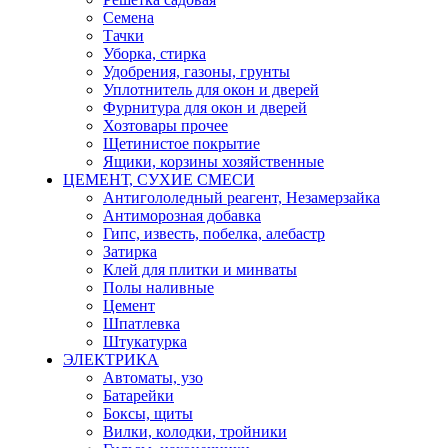
Семена
Тачки
Уборка, стирка
Удобрения, газоны, грунты
Уплотнитель для окон и дверей
Фурнитура для окон и дверей
Хозтовары прочее
Щетинистое покрытие
Ящики, корзины хозяйственные
ЦЕМЕНТ, СУХИЕ СМЕСИ
Антигололедный реагент, Незамерзайка
Антиморозная добавка
Гипс, известь, побелка, алебастр
Затирка
Клей для плитки и минваты
Полы наливные
Цемент
Шпатлевка
Штукатурка
ЭЛЕКТРИКА
Автоматы, узо
Батарейки
Боксы, щиты
Вилки, колодки, тройники