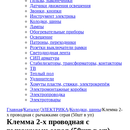
Гильзы, наконечники
Датчики движения освещения
Звонки, кнопки
Инструмент электрика
Колодки, шины
Лампы
Обогревательные приборы
Освещение
Патроны, переходники
Розетки выключатели рамки
Светодиодная лента
СИП арматура
Стабилизаторы, трансформаторы, контакторы
ТВ
Теплый пол
Удлинители
Хомуты пластм, стяжки, электрокрепёж
Электромонтажные коробки
Электропроводка
Электротовары
Главная
/
Каталог
/
ЭЛЕКТРИКА
/
Колодки, шины
/
Клемма 2-
х проводная с рычажками серая (50шт в уп)
Клемма 2-х проводная с