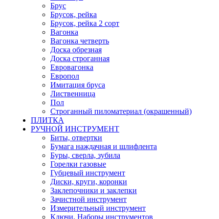
Брус
Брусок, рейка
Брусок, рейка 2 сорт
Вагонка
Вагонка четверть
Доска обрезная
Доска строганная
Евровагонка
Европол
Имитация бруса
Лиственница
Пол
Строганный пиломатериал (окрашенный)
ПЛИТКА
РУЧНОЙ ИНСТРУМЕНТ
Биты, отвертки
Бумага наждачная и шлифлента
Буры, сверла, зубила
Горелки газовые
Губцевый инструмент
Диски, круги, коронки
Заклепочники и заклепки
Зачистной инструмент
Измерительный инструмент
Ключи, Наборы инструментов