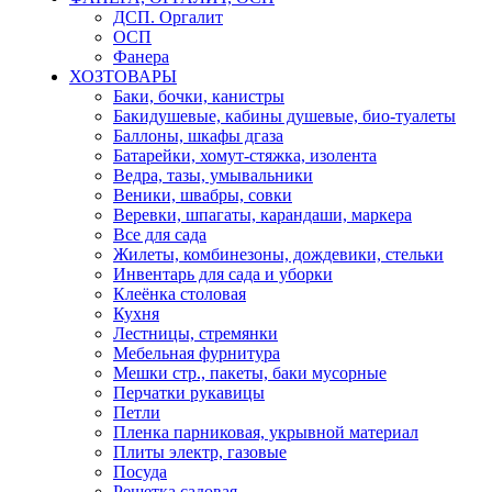
ДСП. Оргалит
ОСП
Фанера
ХОЗТОВАРЫ
Баки, бочки, канистры
Бакидушевые, кабины душевые, био-туалеты
Баллоны, шкафы дгаза
Батарейки, хомут-стяжка, изолента
Ведра, тазы, умывальники
Веники, швабры, совки
Веревки, шпагаты, карандаши, маркера
Все для сада
Жилеты, комбинезоны, дождевики, стельки
Инвентарь для сада и уборки
Клеёнка столовая
Кухня
Лестницы, стремянки
Мебельная фурнитура
Мешки стр., пакеты, баки мусорные
Перчатки рукавицы
Петли
Пленка парниковая, укрывной материал
Плиты электр, газовые
Посуда
Решетка садовая