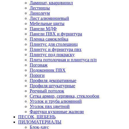
Ламинат, кварцвинил
Лестницы
Линолеум
Лист алюминиевый
Мебельные щиты
Панели МДФ
Панели ПВХ и фурнитура
Пленка самоклейка
Плинтус для столешниц
Плинтус и фурнитура пвх
Плинтус под покраску
Плита потолочная и плинтуса п/п
Погонаж
Подоконник ПВХ
Пороги
Профиля декоративные
Профиля штукатурные
Реечный потолок
Сетка армир, серпянка, стеклообои
Уголок и труба алюминий
Уголок пвх цветной
Фартуки кухонные жалюзи
ПЕСОК, ЩЕБЕНЬ
ПИЛОМАТЕРИАЛЫ
Блок-хаус