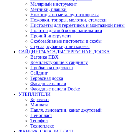
Малярный инструмент
Метчики, плашки
Ножницы по металлу, стеклорезы
Ножовки, топоры, молотки, стамески
Пистолеты для герметиков и монтажной пены
Полотна для лобзиков, напильники
Прочий инструмент
Скобозабивные пистолеты и скобы
Стусла, рубанки, плиткорезы
САЙДИНГ/ФАСАДЫ/ТЕРРАСНАЯ ДОСКА
Вагонка ПВХ
Комплектующие к сайдингу
Пробковая подложка
Сайдинг
Террасная доска
Фасадные панели
Фасадные панели Docke
УТЕПЛИТЕЛИ
Керамзит
Минвата
Пакля, льноватин, канат джутовый
Пенопласт
Тепофол
Техноплекс
ФАНЕРА, ОРГАЛИТ, ОСП