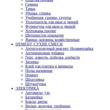
Семена
Тачки
Уборка, стирка
Удобрения, газоны, грунты
Уплотнитель для окон и дверей
Фурнитура для окон и дверей
Хозтовары прочее
Щетинистое покрытие
Ящики, корзины хозяйственные
ЦЕМЕНТ, СУХИЕ СМЕСИ
Антигололедный реагент, Незамерзайка
Антиморозная добавка
Гипс, известь, побелка, алебастр
Затирка
Клей для плитки и минваты
Полы наливные
Цемент
Шпатлевка
Штукатурка
ЭЛЕКТРИКА
Автоматы, узо
Батарейки
Боксы, щиты
Вилки, колодки, тройники