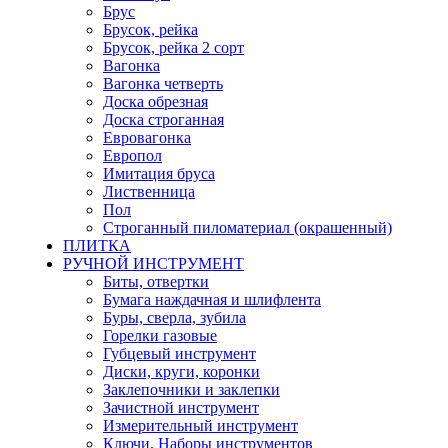
Брус
Брусок, рейка
Брусок, рейка 2 сорт
Вагонка
Вагонка четверть
Доска обрезная
Доска строганная
Евровагонка
Европол
Имитация бруса
Лиственница
Пол
Строганный пиломатериал (окрашенный)
ПЛИТКА
РУЧНОЙ ИНСТРУМЕНТ
Биты, отвертки
Бумага наждачная и шлифлента
Буры, сверла, зубила
Горелки газовые
Губцевый инструмент
Диски, круги, коронки
Заклепочники и заклепки
Зачистной инструмент
Измерительный инструмент
Ключи, Наборы инструментов