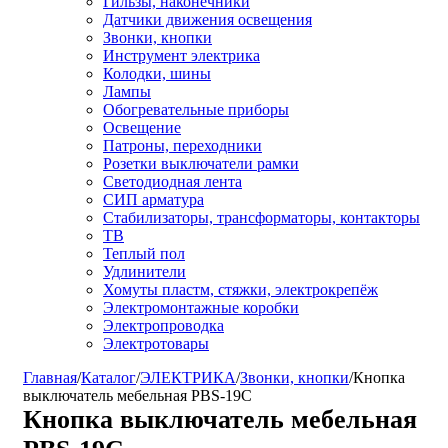
Гильзы, наконечники
Датчики движения освещения
Звонки, кнопки
Инструмент электрика
Колодки, шины
Лампы
Обогревательные приборы
Освещение
Патроны, переходники
Розетки выключатели рамки
Светодиодная лента
СИП арматура
Стабилизаторы, трансформаторы, контакторы
ТВ
Теплый пол
Удлинители
Хомуты пластм, стяжки, электрокрепёж
Электромонтажные коробки
Электропроводка
Электротовары
Главная
/
Каталог
/
ЭЛЕКТРИКА
/
Звонки, кнопки
/
Кнопка
выключатель мебельная PBS-19C
Кнопка выключатель мебельная