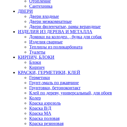
Отопление
Сантехника
ДВЕРИ
Двери входные
Двери межкомнатные
Двери филенчатые, рамы верандные
ИЗДЕЛИЯ ИЗ ДЕРЕВА И МЕТАЛЛА
Домики на колодец. , будка для собак
Изделия сварные
Теплицы из поликарбоната
Туалеты
КИРПИЧ, БЛОКИ
Блоки
Кирпич
КРАСКИ, ГЕРМЕТИКИ, КЛЕЙ
Герметики
Грунт-эмаль по ржавчине
Грунтовки, бетоноконтакт
Клей по дереву, универсальный, для обоев
Колер
Краска аэрозоль
Краска В/Д
Краска МА
Краска половая
Краска резиновая