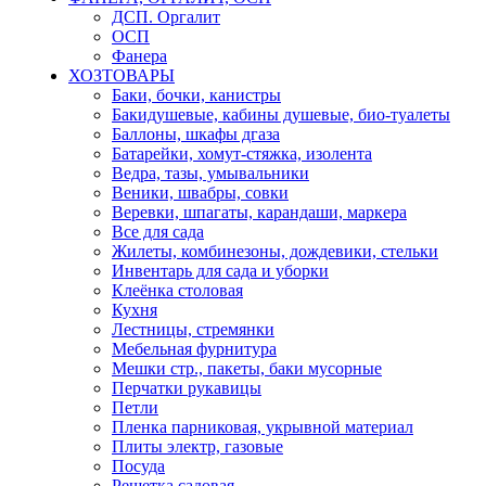
ДСП. Оргалит
ОСП
Фанера
ХОЗТОВАРЫ
Баки, бочки, канистры
Бакидушевые, кабины душевые, био-туалеты
Баллоны, шкафы дгаза
Батарейки, хомут-стяжка, изолента
Ведра, тазы, умывальники
Веники, швабры, совки
Веревки, шпагаты, карандаши, маркера
Все для сада
Жилеты, комбинезоны, дождевики, стельки
Инвентарь для сада и уборки
Клеёнка столовая
Кухня
Лестницы, стремянки
Мебельная фурнитура
Мешки стр., пакеты, баки мусорные
Перчатки рукавицы
Петли
Пленка парниковая, укрывной материал
Плиты электр, газовые
Посуда
Решетка садовая