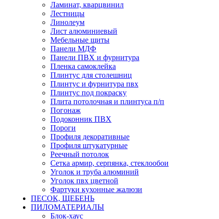
Ламинат, кварцвинил
Лестницы
Линолеум
Лист алюминиевый
Мебельные щиты
Панели МДФ
Панели ПВХ и фурнитура
Пленка самоклейка
Плинтус для столешниц
Плинтус и фурнитура пвх
Плинтус под покраску
Плита потолочная и плинтуса п/п
Погонаж
Подоконник ПВХ
Пороги
Профиля декоративные
Профиля штукатурные
Реечный потолок
Сетка армир, серпянка, стеклообои
Уголок и труба алюминий
Уголок пвх цветной
Фартуки кухонные жалюзи
ПЕСОК, ЩЕБЕНЬ
ПИЛОМАТЕРИАЛЫ
Блок-хаус