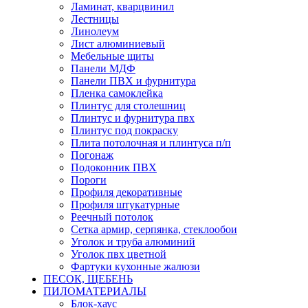
Ламинат, кварцвинил
Лестницы
Линолеум
Лист алюминиевый
Мебельные щиты
Панели МДФ
Панели ПВХ и фурнитура
Пленка самоклейка
Плинтус для столешниц
Плинтус и фурнитура пвх
Плинтус под покраску
Плита потолочная и плинтуса п/п
Погонаж
Подоконник ПВХ
Пороги
Профиля декоративные
Профиля штукатурные
Реечный потолок
Сетка армир, серпянка, стеклообои
Уголок и труба алюминий
Уголок пвх цветной
Фартуки кухонные жалюзи
ПЕСОК, ЩЕБЕНЬ
ПИЛОМАТЕРИАЛЫ
Блок-хаус