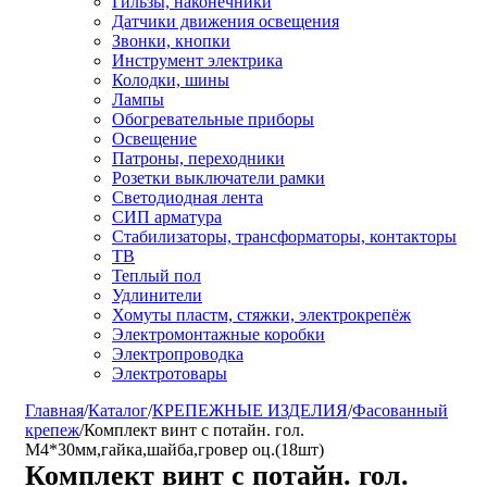
Гильзы, наконечники
Датчики движения освещения
Звонки, кнопки
Инструмент электрика
Колодки, шины
Лампы
Обогревательные приборы
Освещение
Патроны, переходники
Розетки выключатели рамки
Светодиодная лента
СИП арматура
Стабилизаторы, трансформаторы, контакторы
ТВ
Теплый пол
Удлинители
Хомуты пластм, стяжки, электрокрепёж
Электромонтажные коробки
Электропроводка
Электротовары
Главная
/
Каталог
/
КРЕПЕЖНЫЕ ИЗДЕЛИЯ
/
Фасованный
крепеж
/
Комплект винт с потайн. гол.
М4*30мм,гайка,шайба,гровер оц.(18шт)
Комплект винт с потайн. гол.