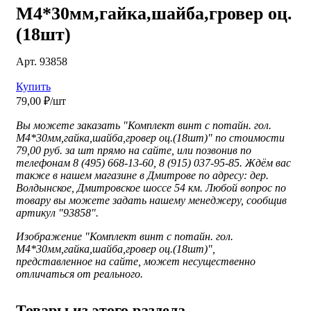
М4*30мм,гайка,шайба,гровер оц.
(18шт)
Арт. 93858
Купить
79,00 ₽/шт
Вы можете заказать "Комплект винт с потайн. гол.
М4*30мм,гайка,шайба,гровер оц.(18шт)" по стоимости
79,00 руб. за шт прямо на сайте, или позвонив по
телефонам 8 (495) 668-13-60, 8 (915) 037-95-85. Ждём вас
также в нашем магазине в Дмитрове по адресу: дер.
Волдынское, Дмитровское шоссе 54 км. Любой вопрос по
товару вы можете задать нашему менеджеру, сообщив
артикул "93858".
Изображение "
Комплект винт с потайн. гол.
М4*30мм,гайка,шайба,гровер оц.(18шт)",
представленное
на сайте, может несущественно
отличаться от реального.
Товары из этого раздела