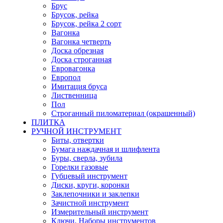
Брус
Брусок, рейка
Брусок, рейка 2 сорт
Вагонка
Вагонка четверть
Доска обрезная
Доска строганная
Евровагонка
Европол
Имитация бруса
Лиственница
Пол
Строганный пиломатериал (окрашенный)
ПЛИТКА
РУЧНОЙ ИНСТРУМЕНТ
Биты, отвертки
Бумага наждачная и шлифлента
Буры, сверла, зубила
Горелки газовые
Губцевый инструмент
Диски, круги, коронки
Заклепочники и заклепки
Зачистной инструмент
Измерительный инструмент
Ключи, Наборы инструментов