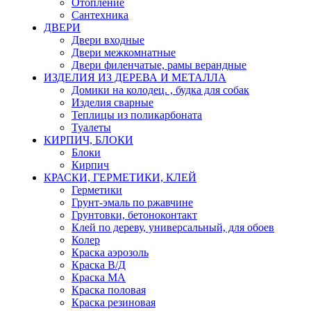
Отопление
Сантехника
ДВЕРИ
Двери входные
Двери межкомнатные
Двери филенчатые, рамы верандные
ИЗДЕЛИЯ ИЗ ДЕРЕВА И МЕТАЛЛА
Домики на колодец. , будка для собак
Изделия сварные
Теплицы из поликарбоната
Туалеты
КИРПИЧ, БЛОКИ
Блоки
Кирпич
КРАСКИ, ГЕРМЕТИКИ, КЛЕЙ
Герметики
Грунт-эмаль по ржавчине
Грунтовки, бетоноконтакт
Клей по дереву, универсальный, для обоев
Колер
Краска аэрозоль
Краска В/Д
Краска МА
Краска половая
Краска резиновая