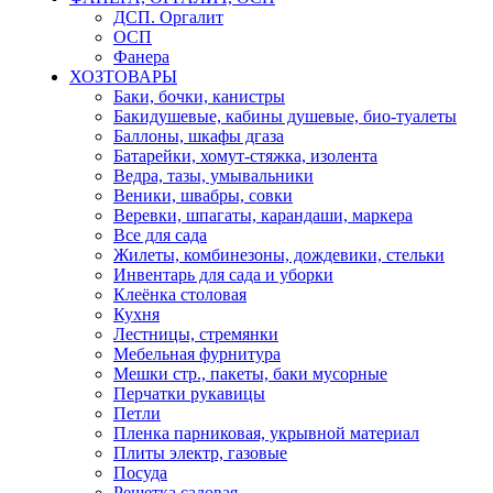
ДСП. Оргалит
ОСП
Фанера
ХОЗТОВАРЫ
Баки, бочки, канистры
Бакидушевые, кабины душевые, био-туалеты
Баллоны, шкафы дгаза
Батарейки, хомут-стяжка, изолента
Ведра, тазы, умывальники
Веники, швабры, совки
Веревки, шпагаты, карандаши, маркера
Все для сада
Жилеты, комбинезоны, дождевики, стельки
Инвентарь для сада и уборки
Клеёнка столовая
Кухня
Лестницы, стремянки
Мебельная фурнитура
Мешки стр., пакеты, баки мусорные
Перчатки рукавицы
Петли
Пленка парниковая, укрывной материал
Плиты электр, газовые
Посуда
Решетка садовая