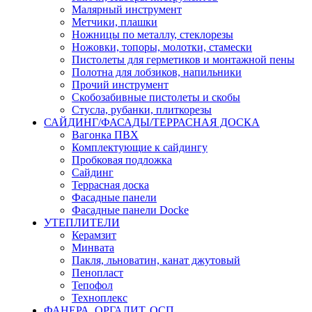
Малярный инструмент
Метчики, плашки
Ножницы по металлу, стеклорезы
Ножовки, топоры, молотки, стамески
Пистолеты для герметиков и монтажной пены
Полотна для лобзиков, напильники
Прочий инструмент
Скобозабивные пистолеты и скобы
Стусла, рубанки, плиткорезы
САЙДИНГ/ФАСАДЫ/ТЕРРАСНАЯ ДОСКА
Вагонка ПВХ
Комплектующие к сайдингу
Пробковая подложка
Сайдинг
Террасная доска
Фасадные панели
Фасадные панели Docke
УТЕПЛИТЕЛИ
Керамзит
Минвата
Пакля, льноватин, канат джутовый
Пенопласт
Тепофол
Техноплекс
ФАНЕРА, ОРГАЛИТ, ОСП