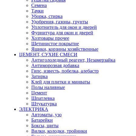
Семена
Тачки
Уборка, стирка
Удобрения, газоны, грунты
Уплотнитель для окон и дверей
Фурнитура для окон и дверей
Хозтовары прочее
Щетинистое покрытие
Ящики, корзины хозяйственные
ЦЕМЕНТ, СУХИЕ СМЕСИ
Антигололедный реагент, Незамерзайка
Антиморозная добавка
Гипс, известь, побелка, алебастр
Затирка
Клей для плитки и минваты
Полы наливные
Цемент
Шпатлевка
Штукатурка
ЭЛЕКТРИКА
Автоматы, узо
Батарейки
Боксы, щиты
Вилки, колодки, тройники