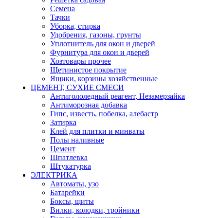
Семена
Тачки
Уборка, стирка
Удобрения, газоны, грунты
Уплотнитель для окон и дверей
Фурнитура для окон и дверей
Хозтовары прочее
Щетинистое покрытие
Ящики, корзины хозяйственные
ЦЕМЕНТ, СУХИЕ СМЕСИ
Антигололедный реагент, Незамерзайка
Антиморозная добавка
Гипс, известь, побелка, алебастр
Затирка
Клей для плитки и минваты
Полы наливные
Цемент
Шпатлевка
Штукатурка
ЭЛЕКТРИКА
Автоматы, узо
Батарейки
Боксы, щиты
Вилки, колодки, тройники