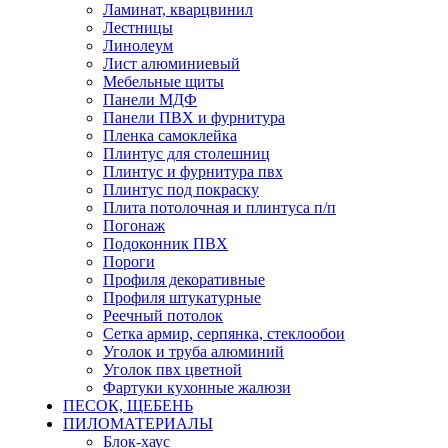
Ламинат, кварцвинил
Лестницы
Линолеум
Лист алюминиевый
Мебельные щиты
Панели МДФ
Панели ПВХ и фурнитура
Пленка самоклейка
Плинтус для столешниц
Плинтус и фурнитура пвх
Плинтус под покраску
Плита потолочная и плинтуса п/п
Погонаж
Подоконник ПВХ
Пороги
Профиля декоративные
Профиля штукатурные
Реечный потолок
Сетка армир, серпянка, стеклообои
Уголок и труба алюминий
Уголок пвх цветной
Фартуки кухонные жалюзи
ПЕСОК, ЩЕБЕНЬ
ПИЛОМАТЕРИАЛЫ
Блок-хаус