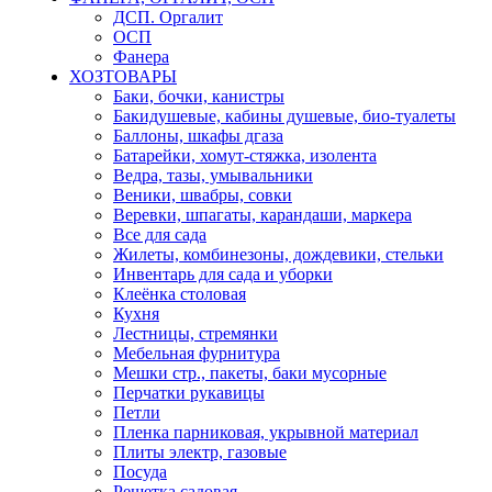
ДСП. Оргалит
ОСП
Фанера
ХОЗТОВАРЫ
Баки, бочки, канистры
Бакидушевые, кабины душевые, био-туалеты
Баллоны, шкафы дгаза
Батарейки, хомут-стяжка, изолента
Ведра, тазы, умывальники
Веники, швабры, совки
Веревки, шпагаты, карандаши, маркера
Все для сада
Жилеты, комбинезоны, дождевики, стельки
Инвентарь для сада и уборки
Клеёнка столовая
Кухня
Лестницы, стремянки
Мебельная фурнитура
Мешки стр., пакеты, баки мусорные
Перчатки рукавицы
Петли
Пленка парниковая, укрывной материал
Плиты электр, газовые
Посуда
Решетка садовая