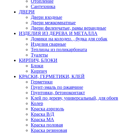
Отопление
Сантехника
ДВЕРИ
Двери входные
Двери межкомнатные
Двери филенчатые, рамы верандные
ИЗДЕЛИЯ ИЗ ДЕРЕВА И МЕТАЛЛА
Домики на колодец. , будка для собак
Изделия сварные
Теплицы из поликарбоната
Туалеты
КИРПИЧ, БЛОКИ
Блоки
Кирпич
КРАСКИ, ГЕРМЕТИКИ, КЛЕЙ
Герметики
Грунт-эмаль по ржавчине
Грунтовки, бетоноконтакт
Клей по дереву, универсальный, для обоев
Колер
Краска аэрозоль
Краска В/Д
Краска МА
Краска половая
Краска резиновая