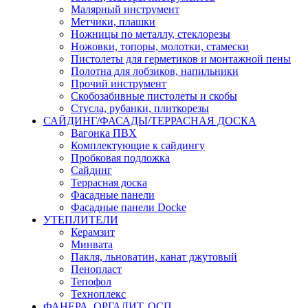
Малярный инструмент
Метчики, плашки
Ножницы по металлу, стеклорезы
Ножовки, топоры, молотки, стамески
Пистолеты для герметиков и монтажной пены
Полотна для лобзиков, напильники
Прочий инструмент
Скобозабивные пистолеты и скобы
Стусла, рубанки, плиткорезы
САЙДИНГ/ФАСАДЫ/ТЕРРАСНАЯ ДОСКА
Вагонка ПВХ
Комплектующие к сайдингу
Пробковая подложка
Сайдинг
Террасная доска
Фасадные панели
Фасадные панели Docke
УТЕПЛИТЕЛИ
Керамзит
Минвата
Пакля, льноватин, канат джутовый
Пенопласт
Тепофол
Техноплекс
ФАНЕРА, ОРГАЛИТ, ОСП