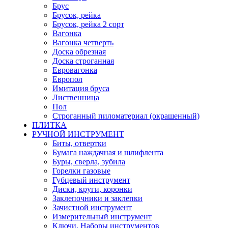
Брус
Брусок, рейка
Брусок, рейка 2 сорт
Вагонка
Вагонка четверть
Доска обрезная
Доска строганная
Евровагонка
Европол
Имитация бруса
Лиственница
Пол
Строганный пиломатериал (окрашенный)
ПЛИТКА
РУЧНОЙ ИНСТРУМЕНТ
Биты, отвертки
Бумага наждачная и шлифлента
Буры, сверла, зубила
Горелки газовые
Губцевый инструмент
Диски, круги, коронки
Заклепочники и заклепки
Зачистной инструмент
Измерительный инструмент
Ключи, Наборы инструментов