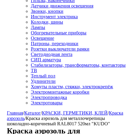
Гильзы, наконечники
Датчики движения освещения
Звонки, кнопки
Инструмент электрика
Колодки, шины
Лампы
Обогревательные приборы
Освещение
Патроны, переходники
Розетки выключатели рамки
Светодиодная лента
СИП арматура
Стабилизаторы, трансформаторы, контакторы
ТВ
Теплый пол
Удлинители
Хомуты пластм, стяжки, электрокрепёж
Электромонтажные коробки
Электропроводка
Электротовары
Главная
/
Каталог
/
КРАСКИ, ГЕРМЕТИКИ, КЛЕЙ
/
Краска
аэрозоль
/
Краска аэрозоль для металлочерепицы
шоколадно-коричневый RAL8017 520мл "KUDO"
Краска аэрозоль для