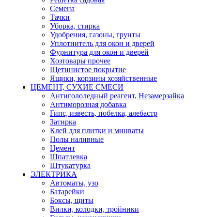
Семена
Тачки
Уборка, стирка
Удобрения, газоны, грунты
Уплотнитель для окон и дверей
Фурнитура для окон и дверей
Хозтовары прочее
Щетинистое покрытие
Ящики, корзины хозяйственные
ЦЕМЕНТ, СУХИЕ СМЕСИ
Антигололедный реагент, Незамерзайка
Антиморозная добавка
Гипс, известь, побелка, алебастр
Затирка
Клей для плитки и минваты
Полы наливные
Цемент
Шпатлевка
Штукатурка
ЭЛЕКТРИКА
Автоматы, узо
Батарейки
Боксы, щиты
Вилки, колодки, тройники