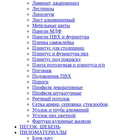
Ламинат, кварцвинил
Лестницы
Линолеум
Лист алюминиевый
Мебельные щиты
Панели МДФ
Панели ПВХ и фурнитура
Пленка самоклейка
Плинтус для столешниц
Плинтус и фурнитура пвх
Плинтус под покраску
Плита потолочная и плинтуса п/п
Погонаж
Подоконник ПВХ
Пороги
Профиля декоративные
Профиля штукатурные
Реечный потолок
Сетка армир, серпянка, стеклообои
Уголок и труба алюминий
Уголок пвх цветной
Фартуки кухонные жалюзи
ПЕСОК, ЩЕБЕНЬ
ПИЛОМАТЕРИАЛЫ
Блок-хаус