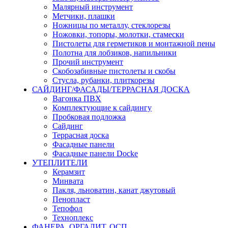
Малярный инструмент
Метчики, плашки
Ножницы по металлу, стеклорезы
Ножовки, топоры, молотки, стамески
Пистолеты для герметиков и монтажной пены
Полотна для лобзиков, напильники
Прочий инструмент
Скобозабивные пистолеты и скобы
Стусла, рубанки, плиткорезы
САЙДИНГ/ФАСАДЫ/ТЕРРАСНАЯ ДОСКА
Вагонка ПВХ
Комплектующие к сайдингу
Пробковая подложка
Сайдинг
Террасная доска
Фасадные панели
Фасадные панели Docke
УТЕПЛИТЕЛИ
Керамзит
Минвата
Пакля, льноватин, канат джутовый
Пенопласт
Тепофол
Техноплекс
ФАНЕРА, ОРГАЛИТ, ОСП