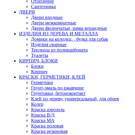
Отопление
Сантехника
ДВЕРИ
Двери входные
Двери межкомнатные
Двери филенчатые, рамы верандные
ИЗДЕЛИЯ ИЗ ДЕРЕВА И МЕТАЛЛА
Домики на колодец. , будка для собак
Изделия сварные
Теплицы из поликарбоната
Туалеты
КИРПИЧ, БЛОКИ
Блоки
Кирпич
КРАСКИ, ГЕРМЕТИКИ, КЛЕЙ
Герметики
Грунт-эмаль по ржавчине
Грунтовки, бетоноконтакт
Клей по дереву, универсальный, для обоев
Колер
Краска аэрозоль
Краска В/Д
Краска МА
Краска половая
Краска резиновая