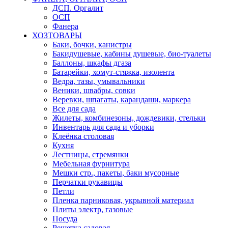
ДСП. Оргалит
ОСП
Фанера
ХОЗТОВАРЫ
Баки, бочки, канистры
Бакидушевые, кабины душевые, био-туалеты
Баллоны, шкафы дгаза
Батарейки, хомут-стяжка, изолента
Ведра, тазы, умывальники
Веники, швабры, совки
Веревки, шпагаты, карандаши, маркера
Все для сада
Жилеты, комбинезоны, дождевики, стельки
Инвентарь для сада и уборки
Клеёнка столовая
Кухня
Лестницы, стремянки
Мебельная фурнитура
Мешки стр., пакеты, баки мусорные
Перчатки рукавицы
Петли
Пленка парниковая, укрывной материал
Плиты электр, газовые
Посуда
Решетка садовая