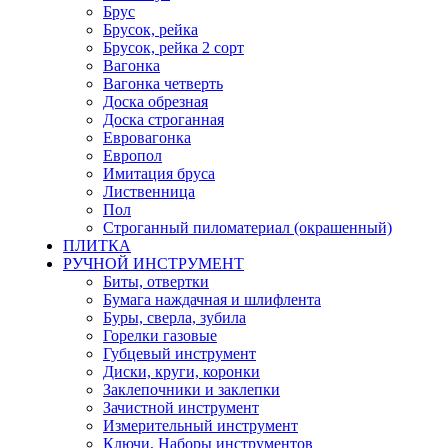
Брус
Брусок, рейка
Брусок, рейка 2 сорт
Вагонка
Вагонка четверть
Доска обрезная
Доска строганная
Евровагонка
Европол
Имитация бруса
Лиственница
Пол
Строганный пиломатериал (окрашенный)
ПЛИТКА
РУЧНОЙ ИНСТРУМЕНТ
Биты, отвертки
Бумага наждачная и шлифлента
Буры, сверла, зубила
Горелки газовые
Губцевый инструмент
Диски, круги, коронки
Заклепочники и заклепки
Зачистной инструмент
Измерительный инструмент
Ключи, Наборы инструментов