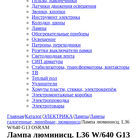
Гильзы, наконечники
Датчики движения освещения
Звонки, кнопки
Инструмент электрика
Колодки, шины
Лампы
Обогревательные приборы
Освещение
Патроны, переходники
Розетки выключатели рамки
Светодиодная лента
СИП арматура
Стабилизаторы, трансформаторы, контакторы
ТВ
Теплый пол
Удлинители
Хомуты пластм, стяжки, электрокрепёж
Электромонтажные коробки
Электропроводка
Электротовары
Главная
/
Каталог
/
ЭЛЕКТРИКА
/
Лампы
/
Лампы
галогенные, линейные, люминисц
/
Лампа люминисц. L36
W/640 G13 OSRAM
Лампа люминисц. L36 W/640 G13