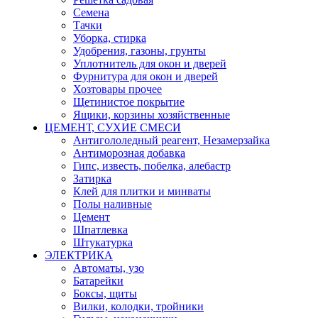
Семена
Тачки
Уборка, стирка
Удобрения, газоны, грунты
Уплотнитель для окон и дверей
Фурнитура для окон и дверей
Хозтовары прочее
Щетинистое покрытие
Ящики, корзины хозяйственные
ЦЕМЕНТ, СУХИЕ СМЕСИ
Антигололедный реагент, Незамерзайка
Антиморозная добавка
Гипс, известь, побелка, алебастр
Затирка
Клей для плитки и минваты
Полы наливные
Цемент
Шпатлевка
Штукатурка
ЭЛЕКТРИКА
Автоматы, узо
Батарейки
Боксы, щиты
Вилки, колодки, тройники