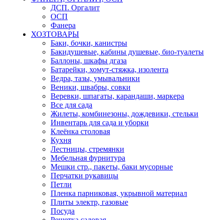
ДСП. Оргалит
ОСП
Фанера
ХОЗТОВАРЫ
Баки, бочки, канистры
Бакидушевые, кабины душевые, био-туалеты
Баллоны, шкафы дгаза
Батарейки, хомут-стяжка, изолента
Ведра, тазы, умывальники
Веники, швабры, совки
Веревки, шпагаты, карандаши, маркера
Все для сада
Жилеты, комбинезоны, дождевики, стельки
Инвентарь для сада и уборки
Клеёнка столовая
Кухня
Лестницы, стремянки
Мебельная фурнитура
Мешки стр., пакеты, баки мусорные
Перчатки рукавицы
Петли
Пленка парниковая, укрывной материал
Плиты электр, газовые
Посуда
Решетка садовая