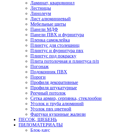
Ламинат, кварцвинил
Лестницы
Линолеум
Лист алюминиевый
Мебельные щиты
Панели МДФ
Панели ПВХ и фурнитура
Пленка самоклейка
Плинтус для столешниц
Плинтус и фурнитура пвх
Плинтус под покраску
Плита потолочная и плинтуса п/п
Погонаж
Подоконник ПВХ
Пороги
Профиля декоративные
Профиля штукатурные
Реечный потолок
Сетка армир, серпянка, стеклообои
Уголок и труба алюминий
Уголок пвх цветной
Фартуки кухонные жалюзи
ПЕСОК, ЩЕБЕНЬ
ПИЛОМАТЕРИАЛЫ
Блок-хаус