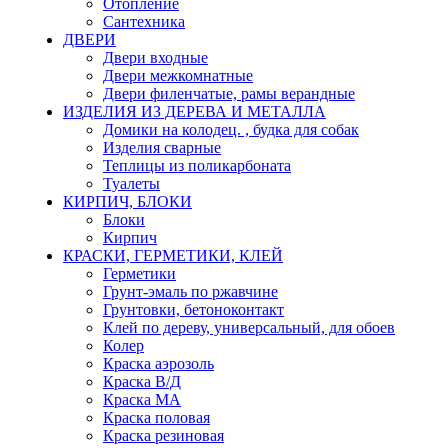
Отопление
Сантехника
ДВЕРИ
Двери входные
Двери межкомнатные
Двери филенчатые, рамы верандные
ИЗДЕЛИЯ ИЗ ДЕРЕВА И МЕТАЛЛА
Домики на колодец. , будка для собак
Изделия сварные
Теплицы из поликарбоната
Туалеты
КИРПИЧ, БЛОКИ
Блоки
Кирпич
КРАСКИ, ГЕРМЕТИКИ, КЛЕЙ
Герметики
Грунт-эмаль по ржавчине
Грунтовки, бетоноконтакт
Клей по дереву, универсальный, для обоев
Колер
Краска аэрозоль
Краска В/Д
Краска МА
Краска половая
Краска резиновая