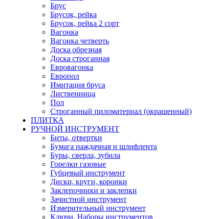
Брус
Брусок, рейка
Брусок, рейка 2 сорт
Вагонка
Вагонка четверть
Доска обрезная
Доска строганная
Евровагонка
Европол
Имитация бруса
Лиственница
Пол
Строганный пиломатериал (окрашенный)
ПЛИТКА
РУЧНОЙ ИНСТРУМЕНТ
Биты, отвертки
Бумага наждачная и шлифлента
Буры, сверла, зубила
Горелки газовые
Губцевый инструмент
Диски, круги, коронки
Заклепочники и заклепки
Зачистной инструмент
Измерительный инструмент
Ключи, Наборы инструментов