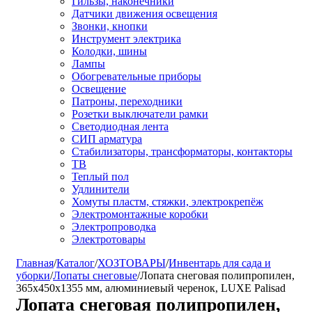
Гильзы, наконечники
Датчики движения освещения
Звонки, кнопки
Инструмент электрика
Колодки, шины
Лампы
Обогревательные приборы
Освещение
Патроны, переходники
Розетки выключатели рамки
Светодиодная лента
СИП арматура
Стабилизаторы, трансформаторы, контакторы
ТВ
Теплый пол
Удлинители
Хомуты пластм, стяжки, электрокрепёж
Электромонтажные коробки
Электропроводка
Электротовары
Главная
/
Каталог
/
ХОЗТОВАРЫ
/
Инвентарь для сада и
уборки
/
Лопаты снеговые
/
Лопата снеговая полипропилен,
365х450х1355 мм, алюминиевый черенок, LUXE Palisad
Лопата снеговая полипропилен,