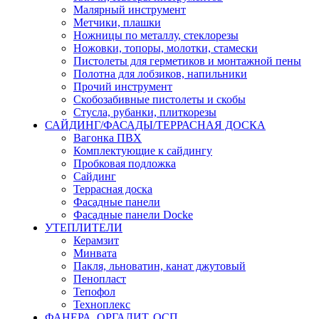
Малярный инструмент
Метчики, плашки
Ножницы по металлу, стеклорезы
Ножовки, топоры, молотки, стамески
Пистолеты для герметиков и монтажной пены
Полотна для лобзиков, напильники
Прочий инструмент
Скобозабивные пистолеты и скобы
Стусла, рубанки, плиткорезы
САЙДИНГ/ФАСАДЫ/ТЕРРАСНАЯ ДОСКА
Вагонка ПВХ
Комплектующие к сайдингу
Пробковая подложка
Сайдинг
Террасная доска
Фасадные панели
Фасадные панели Docke
УТЕПЛИТЕЛИ
Керамзит
Минвата
Пакля, льноватин, канат джутовый
Пенопласт
Тепофол
Техноплекс
ФАНЕРА, ОРГАЛИТ, ОСП