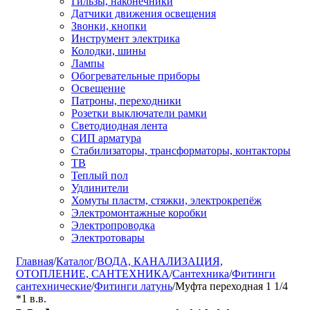
Гильзы, наконечники
Датчики движения освещения
Звонки, кнопки
Инструмент электрика
Колодки, шины
Лампы
Обогревательные приборы
Освещение
Патроны, переходники
Розетки выключатели рамки
Светодиодная лента
СИП арматура
Стабилизаторы, трансформаторы, контакторы
ТВ
Теплый пол
Удлинители
Хомуты пластм, стяжки, электрокрепёж
Электромонтажные коробки
Электропроводка
Электротовары
Главная
/
Каталог
/
ВОДА, КАНАЛИЗАЦИЯ,
ОТОПЛЕНИЕ, САНТЕХНИКА
/
Сантехника
/
Фитинги
сантехнические
/
Фитинги латунь
/
Муфта переходная 1 1/4
*1 в.в.