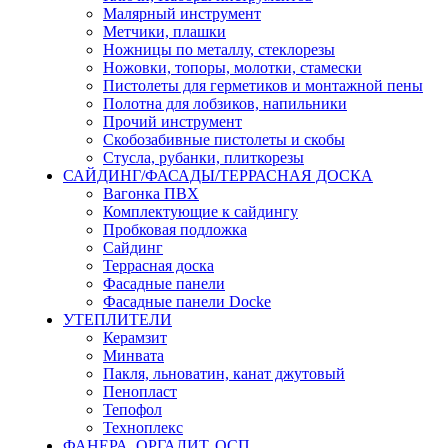
Малярный инструмент
Метчики, плашки
Ножницы по металлу, стеклорезы
Ножовки, топоры, молотки, стамески
Пистолеты для герметиков и монтажной пены
Полотна для лобзиков, напильники
Прочий инструмент
Скобозабивные пистолеты и скобы
Стусла, рубанки, плиткорезы
САЙДИНГ/ФАСАДЫ/ТЕРРАСНАЯ ДОСКА
Вагонка ПВХ
Комплектующие к сайдингу
Пробковая подложка
Сайдинг
Террасная доска
Фасадные панели
Фасадные панели Docke
УТЕПЛИТЕЛИ
Керамзит
Минвата
Пакля, льноватин, канат джутовый
Пенопласт
Тепофол
Техноплекс
ФАНЕРА, ОРГАЛИТ, ОСП