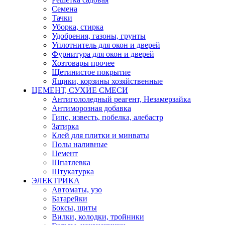
Семена
Тачки
Уборка, стирка
Удобрения, газоны, грунты
Уплотнитель для окон и дверей
Фурнитура для окон и дверей
Хозтовары прочее
Щетинистое покрытие
Ящики, корзины хозяйственные
ЦЕМЕНТ, СУХИЕ СМЕСИ
Антигололедный реагент, Незамерзайка
Антиморозная добавка
Гипс, известь, побелка, алебастр
Затирка
Клей для плитки и минваты
Полы наливные
Цемент
Шпатлевка
Штукатурка
ЭЛЕКТРИКА
Автоматы, узо
Батарейки
Боксы, щиты
Вилки, колодки, тройники