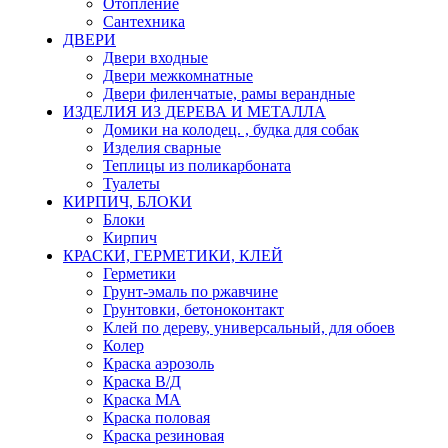
Отопление
Сантехника
ДВЕРИ
Двери входные
Двери межкомнатные
Двери филенчатые, рамы верандные
ИЗДЕЛИЯ ИЗ ДЕРЕВА И МЕТАЛЛА
Домики на колодец. , будка для собак
Изделия сварные
Теплицы из поликарбоната
Туалеты
КИРПИЧ, БЛОКИ
Блоки
Кирпич
КРАСКИ, ГЕРМЕТИКИ, КЛЕЙ
Герметики
Грунт-эмаль по ржавчине
Грунтовки, бетоноконтакт
Клей по дереву, универсальный, для обоев
Колер
Краска аэрозоль
Краска В/Д
Краска МА
Краска половая
Краска резиновая