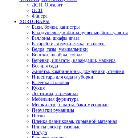
ДСП. Оргалит
ОСП
Фанера
ХОЗТОВАРЫ
Баки, бочки, канистры
Бакидушевые, кабины душевые, био-туалеты
Баллоны, шкафы дгаза
Батарейки, хомут-стяжка, изолента
Ведра, тазы, умывальники
Веники, швабры, совки
Веревки, шпагаты, карандаши, маркера
Все для сада
Жилеты, комбинезоны, дождевики, стельки
Инвентарь для сада и уборки
Клеёнка столовая
Кухня
Лестницы, стремянки
Мебельная фурнитура
Мешки стр., пакеты, баки мусорные
Перчатки рукавицы
Петли
Пленка парниковая, укрывной материал
Плиты электр, газовые
Посуда
Решетка садовая