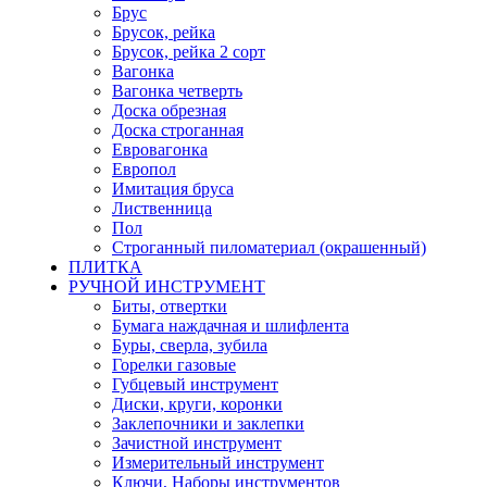
Брус
Брусок, рейка
Брусок, рейка 2 сорт
Вагонка
Вагонка четверть
Доска обрезная
Доска строганная
Евровагонка
Европол
Имитация бруса
Лиственница
Пол
Строганный пиломатериал (окрашенный)
ПЛИТКА
РУЧНОЙ ИНСТРУМЕНТ
Биты, отвертки
Бумага наждачная и шлифлента
Буры, сверла, зубила
Горелки газовые
Губцевый инструмент
Диски, круги, коронки
Заклепочники и заклепки
Зачистной инструмент
Измерительный инструмент
Ключи, Наборы инструментов