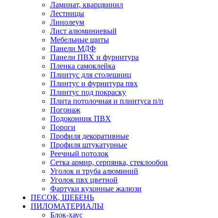
Ламинат, кварцвинил
Лестницы
Линолеум
Лист алюминиевый
Мебельные щиты
Панели МДФ
Панели ПВХ и фурнитура
Пленка самоклейка
Плинтус для столешниц
Плинтус и фурнитура пвх
Плинтус под покраску
Плита потолочная и плинтуса п/п
Погонаж
Подоконник ПВХ
Пороги
Профиля декоративные
Профиля штукатурные
Реечный потолок
Сетка армир, серпянка, стеклообои
Уголок и труба алюминий
Уголок пвх цветной
Фартуки кухонные жалюзи
ПЕСОК, ЩЕБЕНЬ
ПИЛОМАТЕРИАЛЫ
Блок-хаус