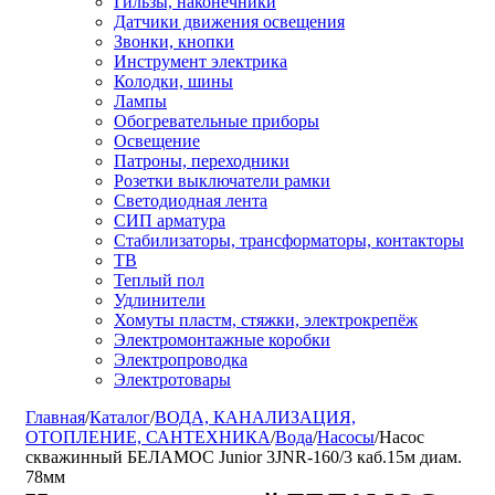
Гильзы, наконечники
Датчики движения освещения
Звонки, кнопки
Инструмент электрика
Колодки, шины
Лампы
Обогревательные приборы
Освещение
Патроны, переходники
Розетки выключатели рамки
Светодиодная лента
СИП арматура
Стабилизаторы, трансформаторы, контакторы
ТВ
Теплый пол
Удлинители
Хомуты пластм, стяжки, электрокрепёж
Электромонтажные коробки
Электропроводка
Электротовары
Главная
/
Каталог
/
ВОДА, КАНАЛИЗАЦИЯ,
ОТОПЛЕНИЕ, САНТЕХНИКА
/
Вода
/
Насосы
/
Насос
скважинный БЕЛАМОС Junior 3JNR-160/3 каб.15м диам.
78мм