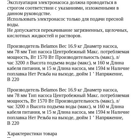
Эксплуатация электронасоса должна проводиться в
строгом соответствии с указаниями, изложенными в
данном руководстве.
Использовать электронасос только для подачи пресной
воды.
Не допускается перекачивание загрязненных, щелочных,
кислотных жидкостей и растворов.
Производитель
Belamos
Вес
16.9 кг
Диаметр насоса,
мм
78 мм
Тип насоса
Центробежный
Макс. потребляемая
мощность, Вт
1570 Вт
Производительность (макс), л/
час
3200 л
Высота подъема воды (макс), м
160 м
Длина
кабеля питания, м
15 м
Длина насоса, мм
1594 м
Наличие
поплавка
Нет
Резьба на выходе, дюйм
1 ‛
Напряжение,
В
220
Производитель
Belamos
Вес
16.9 кг
Диаметр насоса,
мм
78 мм
Тип насоса
Центробежный
Макс. потребляемая
мощность, Вт
1570 Вт
Производительность (макс), л/
час
3200 л
Высота подъема воды (макс), м
160 м
Длина
кабеля питания, м
15 м
Длина насоса, мм
1594 м
Наличие
поплавка
Нет
Резьба на выходе, дюйм
1 ‛
Напряжение,
В
220
Характеристики товара