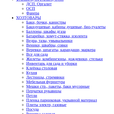
ДСП. Оргалит
ОСП
Фанера
ХОЗТОВАРЫ
Баки, бочки, канистры
Бакидушевые, кабины душевые, био-туалеты
Баллоны, шкафы дгаза
Батарейки, хомут-стяжка, изолента
Ведра, тазы, умывальники
Веники, швабры, совки
Веревки, шпагаты, карандаши, маркера
Все для сада
Жилеты, комбинезоны, дождевики, стельки
Инвентарь для сада и уборки
Клеёнка столовая
Кухня
Лестницы, стремянки
Мебельная фурнитура
Мешки стр., пакеты, баки мусорные
Перчатки рукавицы
Петли
Пленка парниковая, укрывной материал
Плиты электр, газовые
Посуда
Решетка садовая