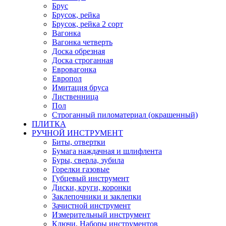
Брус
Брусок, рейка
Брусок, рейка 2 сорт
Вагонка
Вагонка четверть
Доска обрезная
Доска строганная
Евровагонка
Европол
Имитация бруса
Лиственница
Пол
Строганный пиломатериал (окрашенный)
ПЛИТКА
РУЧНОЙ ИНСТРУМЕНТ
Биты, отвертки
Бумага наждачная и шлифлента
Буры, сверла, зубила
Горелки газовые
Губцевый инструмент
Диски, круги, коронки
Заклепочники и заклепки
Зачистной инструмент
Измерительный инструмент
Ключи, Наборы инструментов