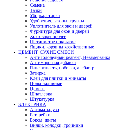
Семена
Тачки
Уборка, стирка
Удобрения, газоны, грунты
Уплотнитель для окон и дверей
Фурнитура для окон и дверей
Хозтовары прочее
Щетинистое покрытие
Ящики, корзины хозяйственные
ЦЕМЕНТ, СУХИЕ СМЕСИ
Антигололедный реагент, Незамерзайка
Антиморозная добавка
Гипс, известь, побелка, алебастр
Затирка
Клей для плитки и минваты
Полы наливные
Цемент
Шпатлевка
Штукатурка
ЭЛЕКТРИКА
Автоматы, узо
Батарейки
Боксы, щиты
Вилки, колодки, тройники