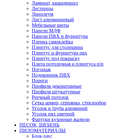
Ламинат, кварцвинил
Лестницы
Линолеум
Лист алюминиевый
Мебельные щиты
Панели МДФ
Панели ПВХ и фурнитура
Пленка самоклейка
Плинтус для столешниц
Плинтус и фурнитура пвх
Плинтус под покраску
Плита потолочная и плинтуса п/п
Погонаж
Подоконник ПВХ
Пороги
Профиля декоративные
Профиля штукатурные
Реечный потолок
Сетка армир, серпянка, стеклообои
Уголок и труба алюминий
Уголок пвх цветной
Фартуки кухонные жалюзи
ПЕСОК, ЩЕБЕНЬ
ПИЛОМАТЕРИАЛЫ
Блок-хаус