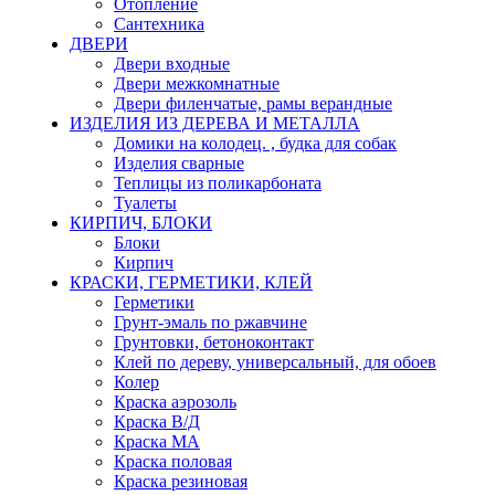
Отопление
Сантехника
ДВЕРИ
Двери входные
Двери межкомнатные
Двери филенчатые, рамы верандные
ИЗДЕЛИЯ ИЗ ДЕРЕВА И МЕТАЛЛА
Домики на колодец. , будка для собак
Изделия сварные
Теплицы из поликарбоната
Туалеты
КИРПИЧ, БЛОКИ
Блоки
Кирпич
КРАСКИ, ГЕРМЕТИКИ, КЛЕЙ
Герметики
Грунт-эмаль по ржавчине
Грунтовки, бетоноконтакт
Клей по дереву, универсальный, для обоев
Колер
Краска аэрозоль
Краска В/Д
Краска МА
Краска половая
Краска резиновая