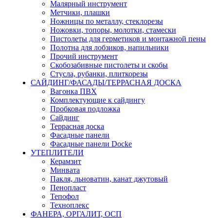
Малярный инструмент
Метчики, плашки
Ножницы по металлу, стеклорезы
Ножовки, топоры, молотки, стамески
Пистолеты для герметиков и монтажной пены
Полотна для лобзиков, напильники
Прочий инструмент
Скобозабивные пистолеты и скобы
Стусла, рубанки, плиткорезы
САЙДИНГ/ФАСАДЫ/ТЕРРАСНАЯ ДОСКА
Вагонка ПВХ
Комплектующие к сайдингу
Пробковая подложка
Сайдинг
Террасная доска
Фасадные панели
Фасадные панели Docke
УТЕПЛИТЕЛИ
Керамзит
Минвата
Пакля, льноватин, канат джутовый
Пенопласт
Тепофол
Техноплекс
ФАНЕРА, ОРГАЛИТ, ОСП