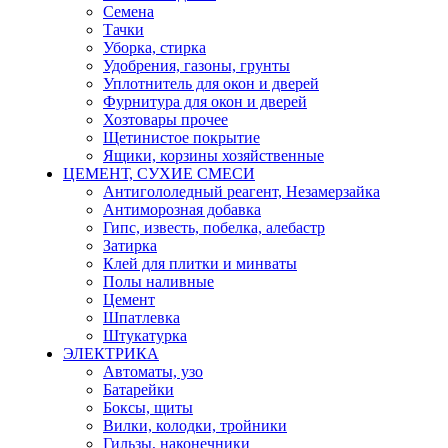
Семена
Тачки
Уборка, стирка
Удобрения, газоны, грунты
Уплотнитель для окон и дверей
Фурнитура для окон и дверей
Хозтовары прочее
Щетинистое покрытие
Ящики, корзины хозяйственные
ЦЕМЕНТ, СУХИЕ СМЕСИ
Антигололедный реагент, Незамерзайка
Антиморозная добавка
Гипс, известь, побелка, алебастр
Затирка
Клей для плитки и минваты
Полы наливные
Цемент
Шпатлевка
Штукатурка
ЭЛЕКТРИКА
Автоматы, узо
Батарейки
Боксы, щиты
Вилки, колодки, тройники
Гильзы, наконечники