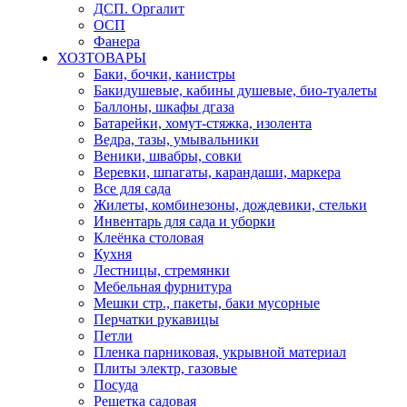
ДСП. Оргалит
ОСП
Фанера
ХОЗТОВАРЫ
Баки, бочки, канистры
Бакидушевые, кабины душевые, био-туалеты
Баллоны, шкафы дгаза
Батарейки, хомут-стяжка, изолента
Ведра, тазы, умывальники
Веники, швабры, совки
Веревки, шпагаты, карандаши, маркера
Все для сада
Жилеты, комбинезоны, дождевики, стельки
Инвентарь для сада и уборки
Клеёнка столовая
Кухня
Лестницы, стремянки
Мебельная фурнитура
Мешки стр., пакеты, баки мусорные
Перчатки рукавицы
Петли
Пленка парниковая, укрывной материал
Плиты электр, газовые
Посуда
Решетка садовая