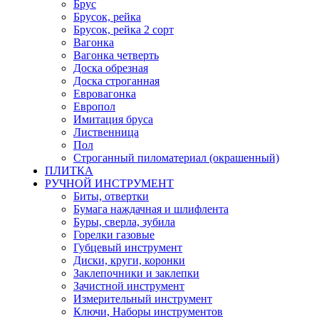
Брус
Брусок, рейка
Брусок, рейка 2 сорт
Вагонка
Вагонка четверть
Доска обрезная
Доска строганная
Евровагонка
Европол
Имитация бруса
Лиственница
Пол
Строганный пиломатериал (окрашенный)
ПЛИТКА
РУЧНОЙ ИНСТРУМЕНТ
Биты, отвертки
Бумага наждачная и шлифлента
Буры, сверла, зубила
Горелки газовые
Губцевый инструмент
Диски, круги, коронки
Заклепочники и заклепки
Зачистной инструмент
Измерительный инструмент
Ключи, Наборы инструментов