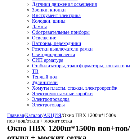
Датчики движения освещения
Звонки, кнопки
Инструмент электрика
Колодки, шины
Лампы
Обогревательные приборы
Освещение
Патроны, переходники
Розетки выключатели рамки
Светодиодная лента
СИП арматура
Стабилизаторы, трансформаторы, контакторы
ТВ
Теплый пол
Удлинители
Хомуты пластм, стяжки, электрокрепёж
Электромонтажные коробки
Электропроводка
Электротовары
Главная
/
Каталог
/
АКЦИЯ
/
Окно ПВХ 1200ш*1500в
пов+пов/откид + москит сетка
Окно ПВХ 1200ш*1500в пов+пов/
откид + москит сетка