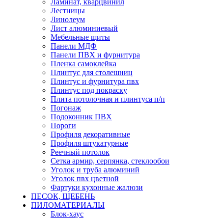
Ламинат, кварцвинил
Лестницы
Линолеум
Лист алюминиевый
Мебельные щиты
Панели МДФ
Панели ПВХ и фурнитура
Пленка самоклейка
Плинтус для столешниц
Плинтус и фурнитура пвх
Плинтус под покраску
Плита потолочная и плинтуса п/п
Погонаж
Подоконник ПВХ
Пороги
Профиля декоративные
Профиля штукатурные
Реечный потолок
Сетка армир, серпянка, стеклообои
Уголок и труба алюминий
Уголок пвх цветной
Фартуки кухонные жалюзи
ПЕСОК, ЩЕБЕНЬ
ПИЛОМАТЕРИАЛЫ
Блок-хаус