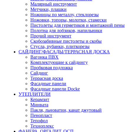
Малярный инструмент
Метчики, плашки
Ножницы по металлу, стеклорезы
Ножовки, топоры, молотки, стамески
Пистолеты для герметиков и монтажной пены
Полотна для лобзиков, напильники
Прочий инструмент
Скобозабивные пистолеты и скобы
Стусла, рубанки, плиткорезы
САЙДИНГ/ФАСАДЫ/ТЕРРАСНАЯ ДОСКА
Вагонка ПВХ
Комплектующие к сайдингу
Пробковая подложка
Сайдинг
Террасная доска
Фасадные панели
Фасадные панели Docke
УТЕПЛИТЕЛИ
Керамзит
Минвата
Пакля, льноватин, канат джутовый
Пенопласт
Тепофол
Техноплекс
ФАНЕРА, ОРГАЛИТ, ОСП