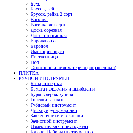
Брус
Брусок, рейка
Брусок, рейка 2 сорт
Вагонка
Вагонка четверть
Доска обрезная
Доска строганная
Евровагонка
Европол
Имитация бруса
Лиственница
Пол
Строганный пиломатериал (окрашенный)
ПЛИТКА
РУЧНОЙ ИНСТРУМЕНТ
Биты, отвертки
Бумага наждачная и шлифлента
Буры, сверла, зубила
Горелки газовые
Губцевый инструмент
Диски, круги, коронки
Заклепочники и заклепки
Зачистной инструмент
Измерительный инструмент
Ключи, Наборы инструментов