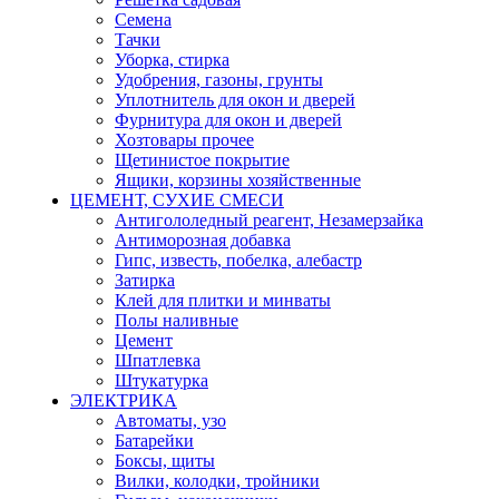
Семена
Тачки
Уборка, стирка
Удобрения, газоны, грунты
Уплотнитель для окон и дверей
Фурнитура для окон и дверей
Хозтовары прочее
Щетинистое покрытие
Ящики, корзины хозяйственные
ЦЕМЕНТ, СУХИЕ СМЕСИ
Антигололедный реагент, Незамерзайка
Антиморозная добавка
Гипс, известь, побелка, алебастр
Затирка
Клей для плитки и минваты
Полы наливные
Цемент
Шпатлевка
Штукатурка
ЭЛЕКТРИКА
Автоматы, узо
Батарейки
Боксы, щиты
Вилки, колодки, тройники