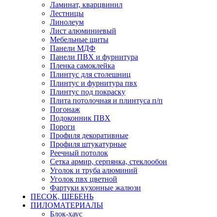
Ламинат, кварцвинил
Лестницы
Линолеум
Лист алюминиевый
Мебельные щиты
Панели МДФ
Панели ПВХ и фурнитура
Пленка самоклейка
Плинтус для столешниц
Плинтус и фурнитура пвх
Плинтус под покраску
Плита потолочная и плинтуса п/п
Погонаж
Подоконник ПВХ
Пороги
Профиля декоративные
Профиля штукатурные
Реечный потолок
Сетка армир, серпянка, стеклообои
Уголок и труба алюминий
Уголок пвх цветной
Фартуки кухонные жалюзи
ПЕСОК, ЩЕБЕНЬ
ПИЛОМАТЕРИАЛЫ
Блок-хаус