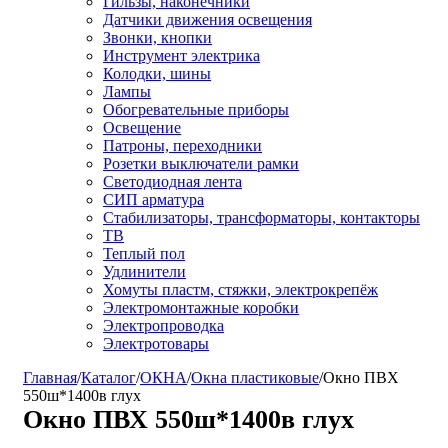
Гильзы, наконечники
Датчики движения освещения
Звонки, кнопки
Инструмент электрика
Колодки, шины
Лампы
Обогревательные приборы
Освещение
Патроны, переходники
Розетки выключатели рамки
Светодиодная лента
СИП арматура
Стабилизаторы, трансформаторы, контакторы
ТВ
Теплый пол
Удлинители
Хомуты пластм, стяжки, электрокрепёж
Электромонтажные коробки
Электропроводка
Электротовары
Главная
/
Каталог
/
ОКНА
/
Окна пластиковые
/
Окно ПВХ
550ш*1400в глух
Окно ПВХ 550ш*1400в глух