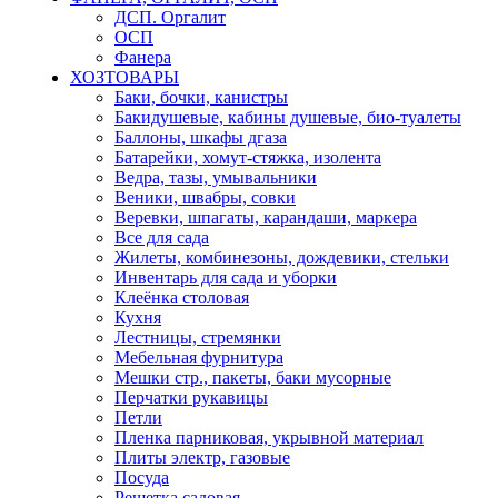
ДСП. Оргалит
ОСП
Фанера
ХОЗТОВАРЫ
Баки, бочки, канистры
Бакидушевые, кабины душевые, био-туалеты
Баллоны, шкафы дгаза
Батарейки, хомут-стяжка, изолента
Ведра, тазы, умывальники
Веники, швабры, совки
Веревки, шпагаты, карандаши, маркера
Все для сада
Жилеты, комбинезоны, дождевики, стельки
Инвентарь для сада и уборки
Клеёнка столовая
Кухня
Лестницы, стремянки
Мебельная фурнитура
Мешки стр., пакеты, баки мусорные
Перчатки рукавицы
Петли
Пленка парниковая, укрывной материал
Плиты электр, газовые
Посуда
Решетка садовая