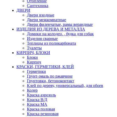
Отопление
Сантехника
ДВЕРИ
Двери входные
Двери межкомнатные
Двери филенчатые, рамы верандные
ИЗДЕЛИЯ ИЗ ДЕРЕВА И МЕТАЛЛА
Домики на колодец. , будка для собак
Изделия сварные
Теплицы из поликарбоната
Туалеты
КИРПИЧ, БЛОКИ
Блоки
Кирпич
КРАСКИ, ГЕРМЕТИКИ, КЛЕЙ
Герметики
Грунт-эмаль по ржавчине
Грунтовки, бетоноконтакт
Клей по дереву, универсальный, для обоев
Колер
Краска аэрозоль
Краска В/Д
Краска МА
Краска половая
Краска резиновая