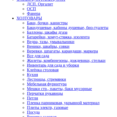
ДСП. Оргалит
ОСП
Фанера
ХОЗТОВАРЫ
Баки, бочки, канистры
Бакидушевые, кабины душевые, био-туалеты
Баллоны, шкафы дгаза
Батарейки, хомут-стяжка, изолента
Ведра, тазы, умывальники
Веники, швабры, совки
Веревки, шпагаты, карандаши, маркера
Все для сада
Жилеты, комбинезоны, дождевики, стельки
Инвентарь для сада и уборки
Клеёнка столовая
Кухня
Лестницы, стремянки
Мебельная фурнитура
Мешки стр., пакеты, баки мусорные
Перчатки рукавицы
Петли
Пленка парниковая, укрывной материал
Плиты электр, газовые
Посуда
Решетка садовая