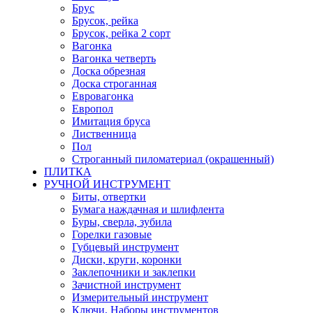
Брус
Брусок, рейка
Брусок, рейка 2 сорт
Вагонка
Вагонка четверть
Доска обрезная
Доска строганная
Евровагонка
Европол
Имитация бруса
Лиственница
Пол
Строганный пиломатериал (окрашенный)
ПЛИТКА
РУЧНОЙ ИНСТРУМЕНТ
Биты, отвертки
Бумага наждачная и шлифлента
Буры, сверла, зубила
Горелки газовые
Губцевый инструмент
Диски, круги, коронки
Заклепочники и заклепки
Зачистной инструмент
Измерительный инструмент
Ключи, Наборы инструментов