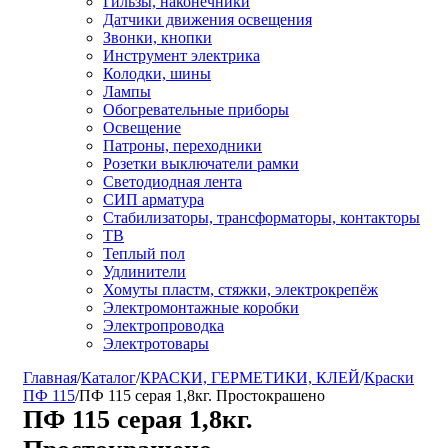
Гильзы, наконечники
Датчики движения освещения
Звонки, кнопки
Инструмент электрика
Колодки, шины
Лампы
Обогревательные приборы
Освещение
Патроны, переходники
Розетки выключатели рамки
Светодиодная лента
СИП арматура
Стабилизаторы, трансформаторы, контакторы
ТВ
Теплый пол
Удлинители
Хомуты пластм, стяжки, электрокрепёж
Электромонтажные коробки
Электропроводка
Электротовары
Главная
/
Каталог
/
КРАСКИ, ГЕРМЕТИКИ, КЛЕЙ
/
Краски
ПФ 115
/
ПФ 115 серая 1,8кг. Простокрашено
ПФ 115 серая 1,8кг.