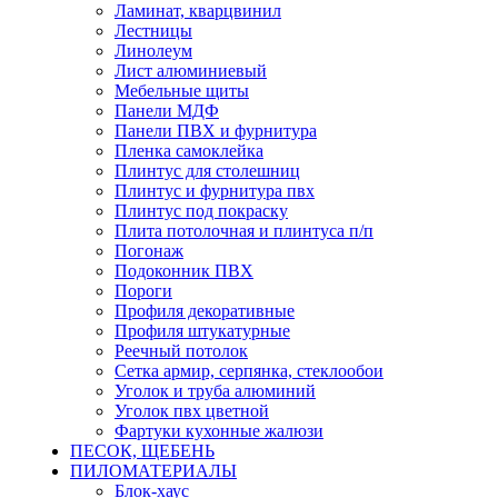
Ламинат, кварцвинил
Лестницы
Линолеум
Лист алюминиевый
Мебельные щиты
Панели МДФ
Панели ПВХ и фурнитура
Пленка самоклейка
Плинтус для столешниц
Плинтус и фурнитура пвх
Плинтус под покраску
Плита потолочная и плинтуса п/п
Погонаж
Подоконник ПВХ
Пороги
Профиля декоративные
Профиля штукатурные
Реечный потолок
Сетка армир, серпянка, стеклообои
Уголок и труба алюминий
Уголок пвх цветной
Фартуки кухонные жалюзи
ПЕСОК, ЩЕБЕНЬ
ПИЛОМАТЕРИАЛЫ
Блок-хаус