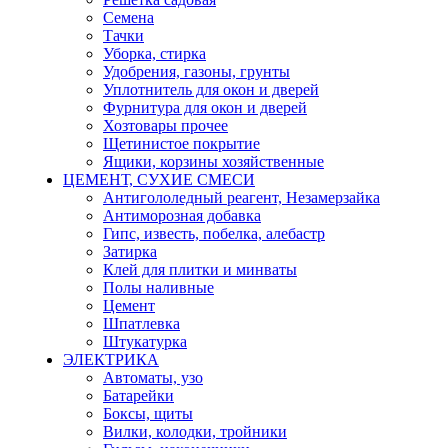
Семена
Тачки
Уборка, стирка
Удобрения, газоны, грунты
Уплотнитель для окон и дверей
Фурнитура для окон и дверей
Хозтовары прочее
Щетинистое покрытие
Ящики, корзины хозяйственные
ЦЕМЕНТ, СУХИЕ СМЕСИ
Антигололедный реагент, Незамерзайка
Антиморозная добавка
Гипс, известь, побелка, алебастр
Затирка
Клей для плитки и минваты
Полы наливные
Цемент
Шпатлевка
Штукатурка
ЭЛЕКТРИКА
Автоматы, узо
Батарейки
Боксы, щиты
Вилки, колодки, тройники