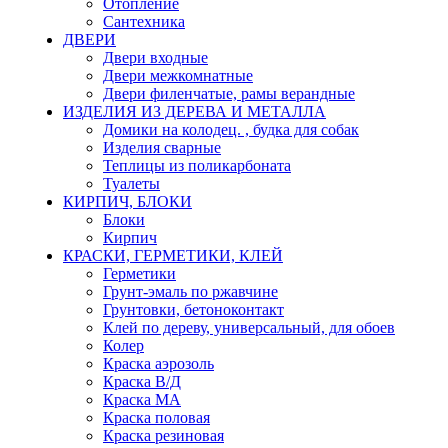
Отопление
Сантехника
ДВЕРИ
Двери входные
Двери межкомнатные
Двери филенчатые, рамы верандные
ИЗДЕЛИЯ ИЗ ДЕРЕВА И МЕТАЛЛА
Домики на колодец. , будка для собак
Изделия сварные
Теплицы из поликарбоната
Туалеты
КИРПИЧ, БЛОКИ
Блоки
Кирпич
КРАСКИ, ГЕРМЕТИКИ, КЛЕЙ
Герметики
Грунт-эмаль по ржавчине
Грунтовки, бетоноконтакт
Клей по дереву, универсальный, для обоев
Колер
Краска аэрозоль
Краска В/Д
Краска МА
Краска половая
Краска резиновая