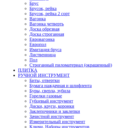
Брус
Брусок, рейка
Брусок, рейка 2 сорт
Вагонка
Вагонка четверть
Доска обрезная
Доска строганная
Евровагонка
Европол
Имитация бруса
Лиственница
Пол
Строганный пиломатериал (окрашенный)
ПЛИТКА
РУЧНОЙ ИНСТРУМЕНТ
Биты, отвертки
Бумага наждачная и шлифлента
Буры, сверла, зубила
Горелки газовые
Губцевый инструмент
Диски, круги, коронки
Заклепочники и заклепки
Зачистной инструмент
Измерительный инструмент
Ключи, Наборы инструментов