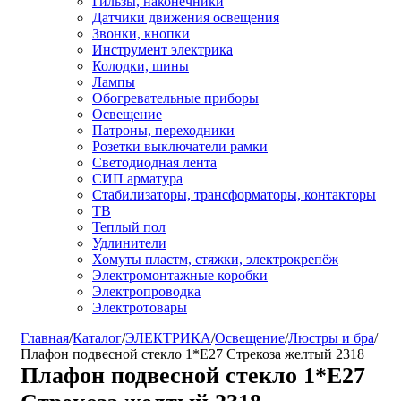
Гильзы, наконечники
Датчики движения освещения
Звонки, кнопки
Инструмент электрика
Колодки, шины
Лампы
Обогревательные приборы
Освещение
Патроны, переходники
Розетки выключатели рамки
Светодиодная лента
СИП арматура
Стабилизаторы, трансформаторы, контакторы
ТВ
Теплый пол
Удлинители
Хомуты пластм, стяжки, электрокрепёж
Электромонтажные коробки
Электропроводка
Электротовары
Главная
/
Каталог
/
ЭЛЕКТРИКА
/
Освещение
/
Люстры и бра
/
Плафон подвесной стекло 1*Е27 Стрекоза желтый 2318
Плафон подвесной стекло 1*Е27