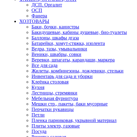
ДСП. Оргалит
ОСП
Фанера
ХОЗТОВАРЫ
Баки, бочки, канистры
Бакидушевые, кабины душевые, био-туалеты
Баллоны, шкафы дгаза
Батарейки, хомут-стяжка, изолента
Ведра, тазы, умывальники
Веники, швабры, совки
Веревки, шпагаты, карандаши, маркера
Все для сада
Жилеты, комбинезоны, дождевики, стельки
Инвентарь для сада и уборки
Клеёнка столовая
Кухня
Лестницы, стремянки
Мебельная фурнитура
Мешки стр., пакеты, баки мусорные
Перчатки рукавицы
Петли
Пленка парниковая, укрывной материал
Плиты электр, газовые
Посуда
Решетка садовая