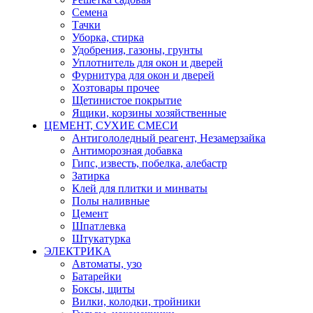
Семена
Тачки
Уборка, стирка
Удобрения, газоны, грунты
Уплотнитель для окон и дверей
Фурнитура для окон и дверей
Хозтовары прочее
Щетинистое покрытие
Ящики, корзины хозяйственные
ЦЕМЕНТ, СУХИЕ СМЕСИ
Антигололедный реагент, Незамерзайка
Антиморозная добавка
Гипс, известь, побелка, алебастр
Затирка
Клей для плитки и минваты
Полы наливные
Цемент
Шпатлевка
Штукатурка
ЭЛЕКТРИКА
Автоматы, узо
Батарейки
Боксы, щиты
Вилки, колодки, тройники