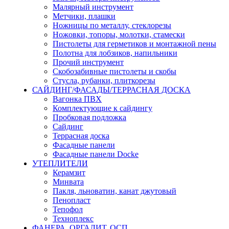
Малярный инструмент
Метчики, плашки
Ножницы по металлу, стеклорезы
Ножовки, топоры, молотки, стамески
Пистолеты для герметиков и монтажной пены
Полотна для лобзиков, напильники
Прочий инструмент
Скобозабивные пистолеты и скобы
Стусла, рубанки, плиткорезы
САЙДИНГ/ФАСАДЫ/ТЕРРАСНАЯ ДОСКА
Вагонка ПВХ
Комплектующие к сайдингу
Пробковая подложка
Сайдинг
Террасная доска
Фасадные панели
Фасадные панели Docke
УТЕПЛИТЕЛИ
Керамзит
Минвата
Пакля, льноватин, канат джутовый
Пенопласт
Тепофол
Техноплекс
ФАНЕРА, ОРГАЛИТ, ОСП