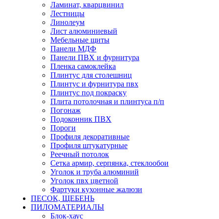
Ламинат, кварцвинил
Лестницы
Линолеум
Лист алюминиевый
Мебельные щиты
Панели МДФ
Панели ПВХ и фурнитура
Пленка самоклейка
Плинтус для столешниц
Плинтус и фурнитура пвх
Плинтус под покраску
Плита потолочная и плинтуса п/п
Погонаж
Подоконник ПВХ
Пороги
Профиля декоративные
Профиля штукатурные
Реечный потолок
Сетка армир, серпянка, стеклообои
Уголок и труба алюминий
Уголок пвх цветной
Фартуки кухонные жалюзи
ПЕСОК, ЩЕБЕНЬ
ПИЛОМАТЕРИАЛЫ
Блок-хаус