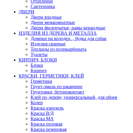
Отопление
Сантехника
ДВЕРИ
Двери входные
Двери межкомнатные
Двери филенчатые, рамы верандные
ИЗДЕЛИЯ ИЗ ДЕРЕВА И МЕТАЛЛА
Домики на колодец. , будка для собак
Изделия сварные
Теплицы из поликарбоната
Туалеты
КИРПИЧ, БЛОКИ
Блоки
Кирпич
КРАСКИ, ГЕРМЕТИКИ, КЛЕЙ
Герметики
Грунт-эмаль по ржавчине
Грунтовки, бетоноконтакт
Клей по дереву, универсальный, для обоев
Колер
Краска аэрозоль
Краска В/Д
Краска МА
Краска половая
Краска резиновая