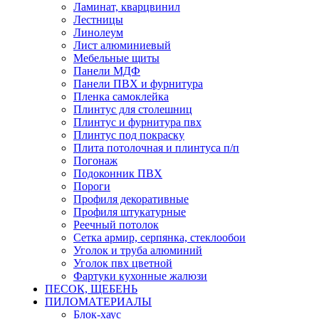
Ламинат, кварцвинил
Лестницы
Линолеум
Лист алюминиевый
Мебельные щиты
Панели МДФ
Панели ПВХ и фурнитура
Пленка самоклейка
Плинтус для столешниц
Плинтус и фурнитура пвх
Плинтус под покраску
Плита потолочная и плинтуса п/п
Погонаж
Подоконник ПВХ
Пороги
Профиля декоративные
Профиля штукатурные
Реечный потолок
Сетка армир, серпянка, стеклообои
Уголок и труба алюминий
Уголок пвх цветной
Фартуки кухонные жалюзи
ПЕСОК, ЩЕБЕНЬ
ПИЛОМАТЕРИАЛЫ
Блок-хаус