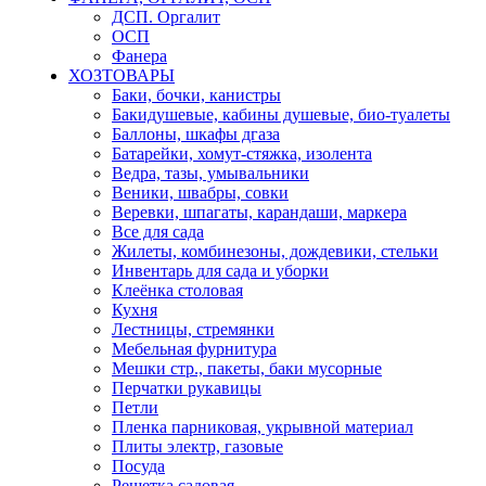
ДСП. Оргалит
ОСП
Фанера
ХОЗТОВАРЫ
Баки, бочки, канистры
Бакидушевые, кабины душевые, био-туалеты
Баллоны, шкафы дгаза
Батарейки, хомут-стяжка, изолента
Ведра, тазы, умывальники
Веники, швабры, совки
Веревки, шпагаты, карандаши, маркера
Все для сада
Жилеты, комбинезоны, дождевики, стельки
Инвентарь для сада и уборки
Клеёнка столовая
Кухня
Лестницы, стремянки
Мебельная фурнитура
Мешки стр., пакеты, баки мусорные
Перчатки рукавицы
Петли
Пленка парниковая, укрывной материал
Плиты электр, газовые
Посуда
Решетка садовая