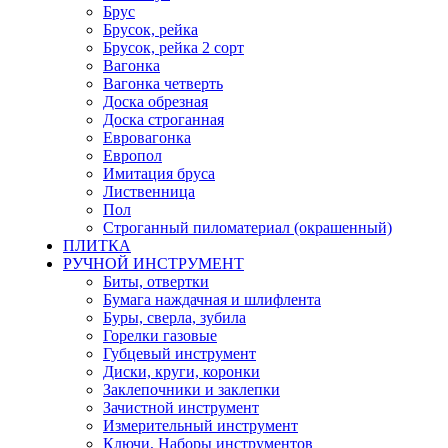
Брус
Брусок, рейка
Брусок, рейка 2 сорт
Вагонка
Вагонка четверть
Доска обрезная
Доска строганная
Евровагонка
Европол
Имитация бруса
Лиственница
Пол
Строганный пиломатериал (окрашенный)
ПЛИТКА
РУЧНОЙ ИНСТРУМЕНТ
Биты, отвертки
Бумага наждачная и шлифлента
Буры, сверла, зубила
Горелки газовые
Губцевый инструмент
Диски, круги, коронки
Заклепочники и заклепки
Зачистной инструмент
Измерительный инструмент
Ключи, Наборы инструментов