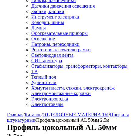
Гильзы, наконечники
Датчики движения освещения
Звонки, кнопки
Инструмент электрика
Колодки, шины
Лампы
Обогревательные приборы
Освещение
Патроны, переходники
Розетки выключатели рамки
Светодиодная лента
СИП арматура
Стабилизаторы, трансформаторы, контакторы
ТВ
Теплый пол
Удлинители
Хомуты пластм, стяжки, электрокрепёж
Электромонтажные коробки
Электропроводка
Электротовары
Главная
/
Каталог
/
ОТДЕЛОЧНЫЕ МАТЕРИАЛЫ
/
Профиля
штукатурные
/
Профиль цокольный AL 50мм 2,5м
Профиль цокольный AL 50мм