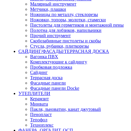
Малярный инструмент
Метчики, плашки
Ножницы по металлу, стеклорезы
Ножовки, топоры, молотки, стамески
Пистолеты для герметиков и монтажной пены
Полотна для лобзиков, напильники
Прочий инструмент
Скобозабивные пистолеты и скобы
Стусла, рубанки, плиткорезы
САЙДИНГ/ФАСАДЫ/ТЕРРАСНАЯ ДОСКА
Вагонка ПВХ
Комплектующие к сайдингу
Пробковая подложка
Сайдинг
Террасная доска
Фасадные панели
Фасадные панели Docke
УТЕПЛИТЕЛИ
Керамзит
Минвата
Пакля, льноватин, канат джутовый
Пенопласт
Тепофол
Техноплекс
ФАНЕРА, ОРГАЛИТ, ОСП