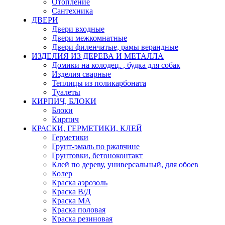
Отопление
Сантехника
ДВЕРИ
Двери входные
Двери межкомнатные
Двери филенчатые, рамы верандные
ИЗДЕЛИЯ ИЗ ДЕРЕВА И МЕТАЛЛА
Домики на колодец. , будка для собак
Изделия сварные
Теплицы из поликарбоната
Туалеты
КИРПИЧ, БЛОКИ
Блоки
Кирпич
КРАСКИ, ГЕРМЕТИКИ, КЛЕЙ
Герметики
Грунт-эмаль по ржавчине
Грунтовки, бетоноконтакт
Клей по дереву, универсальный, для обоев
Колер
Краска аэрозоль
Краска В/Д
Краска МА
Краска половая
Краска резиновая