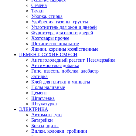
Семена
Тачки
Уборка, стирка
Удобрения, газоны, грунты
Уплотнитель для окон и дверей
Фурнитура для окон и дверей
Хозтовары прочее
Щетинистое покрытие
Ящики, корзины хозяйственные
ЦЕМЕНТ, СУХИЕ СМЕСИ
Антигололедный реагент, Незамерзайка
Антиморозная добавка
Гипс, известь, побелка, алебастр
Затирка
Клей для плитки и минваты
Полы наливные
Цемент
Шпатлевка
Штукатурка
ЭЛЕКТРИКА
Автоматы, узо
Батарейки
Боксы, щиты
Вилки, колодки, тройники