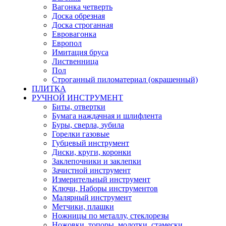
Вагонка четверть
Доска обрезная
Доска строганная
Евровагонка
Европол
Имитация бруса
Лиственница
Пол
Строганный пиломатериал (окрашенный)
ПЛИТКА
РУЧНОЙ ИНСТРУМЕНТ
Биты, отвертки
Бумага наждачная и шлифлента
Буры, сверла, зубила
Горелки газовые
Губцевый инструмент
Диски, круги, коронки
Заклепочники и заклепки
Зачистной инструмент
Измерительный инструмент
Ключи, Наборы инструментов
Малярный инструмент
Метчики, плашки
Ножницы по металлу, стеклорезы
Ножовки, топоры, молотки, стамески