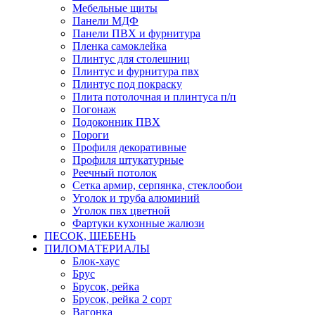
Мебельные щиты
Панели МДФ
Панели ПВХ и фурнитура
Пленка самоклейка
Плинтус для столешниц
Плинтус и фурнитура пвх
Плинтус под покраску
Плита потолочная и плинтуса п/п
Погонаж
Подоконник ПВХ
Пороги
Профиля декоративные
Профиля штукатурные
Реечный потолок
Сетка армир, серпянка, стеклообои
Уголок и труба алюминий
Уголок пвх цветной
Фартуки кухонные жалюзи
ПЕСОК, ЩЕБЕНЬ
ПИЛОМАТЕРИАЛЫ
Блок-хаус
Брус
Брусок, рейка
Брусок, рейка 2 сорт
Вагонка