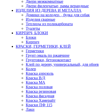
Двери межкомнатные
Двери филенчатые, рамы верандные
ИЗДЕЛИЯ ИЗ ДЕРЕВА И МЕТАЛЛА
Домики на колодец. , будка для собак
Изделия сварные
Теплицы из поликарбоната
Туалеты
КИРПИЧ, БЛОКИ
Блоки
Кирпич
КРАСКИ, ГЕРМЕТИКИ, КЛЕЙ
Герметики
Грунт-эмаль по ржавчине
Грунтовки, бетоноконтакт
Клей по дереву, универсальный, для обоев
Колер
Краска аэрозоль
Краска В/Д
Краска МА
Краска половая
Краска резиновая
Краска фасадная
Краска Хамерайт
Краски ПФ 115
Лаки