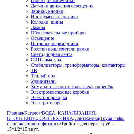
Гильзы, наконечники
Датчики движения освещения
Звонки, кнопки
Инструмент электрика
Колодки, шины
Лампы
Обогревательные приборы
Освещение
Патроны, переходники
Розетки выключатели рамки
Светодиодная лента
СИП арматура
Стабилизаторы, трансформаторы, контакторы
ТВ
Теплый пол
Удлинители
Хомуты пластм, стяжки, электрокрепёж
Электромонтажные коробки
Электропроводка
Электротовары
Главная
/
Каталог
/
ВОДА, КАНАЛИЗАЦИЯ,
ОТОПЛЕНИЕ, САНТЕХНИКА
/
Сантехника
/
Труба гофр.
из нерж. стали и фитинги
/
Тройник для нерж. трубы
15*1/2*15 внут.