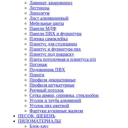
Ламинат, кварцвинил
Лестницы
Линолеум
Лист алюминиевый
Мебельные щиты
Панели МДФ
Панели ПВХ и фурнитура
Пленка самоклейка
Плинтус для столешниц
Плинтус и фурнитура пвх
Плинтус под покраску
Плита потолочная и плинтуса п/п
Погонаж
Подоконник ПВХ
Пороги
Профиля декоративные
Профиля штукатурные
Реечный потолок
Сетка армир, серпянка, стеклообои
Уголок и труба алюминий
Уголок пвх цветной
Фартуки кухонные жалюзи
ПЕСОК, ЩЕБЕНЬ
ПИЛОМАТЕРИАЛЫ
Блок-хаус