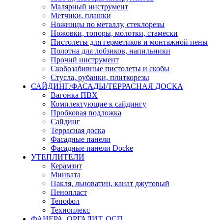
Малярный инструмент
Метчики, плашки
Ножницы по металлу, стеклорезы
Ножовки, топоры, молотки, стамески
Пистолеты для герметиков и монтажной пены
Полотна для лобзиков, напильники
Прочий инструмент
Скобозабивные пистолеты и скобы
Стусла, рубанки, плиткорезы
САЙДИНГ/ФАСАДЫ/ТЕРРАСНАЯ ДОСКА
Вагонка ПВХ
Комплектующие к сайдингу
Пробковая подложка
Сайдинг
Террасная доска
Фасадные панели
Фасадные панели Docke
УТЕПЛИТЕЛИ
Керамзит
Минвата
Пакля, льноватин, канат джутовый
Пенопласт
Тепофол
Техноплекс
ФАНЕРА, ОРГАЛИТ, ОСП