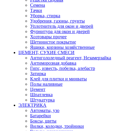
Семена
Тачки
Уборка, стирка
Удобрения, газоны, грунты
Уплотнитель для окон и дверей
Фурнитура для окон и дверей
Хозтовары прочее
Щетинистое покрытие
Ящики, корзины хозяйственные
ЦЕМЕНТ, СУХИЕ СМЕСИ
Антигололедный реагент, Незамерзайка
Антиморозная добавка
Гипс, известь, побелка, алебастр
Затирка
Клей для плитки и минваты
Полы наливные
Цемент
Шпатлевка
Штукатурка
ЭЛЕКТРИКА
Автоматы, узо
Батарейки
Боксы, щиты
Вилки, колодки, тройники