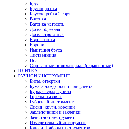
Брус
Брусок, рейка
Брусок, рейка 2 сорт
Вагонка
Вагонка четверть
Доска обрезная
Доска строганная
Евровагонка
Европол
Имитация бруса
Лиственница
Пол
Строганный пиломатериал (окрашенный)
ПЛИТКА
РУЧНОЙ ИНСТРУМЕНТ
Биты, отвертки
Бумага наждачная и шлифлента
Буры, сверла, зубила
Горелки газовые
Губцевый инструмент
Диски, круги, коронки
Заклепочники и заклепки
Зачистной инструмент
Измерительный инструмент
Ключи, Наборы инструментов