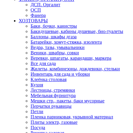
ДСП. Оргалит
ОСП
Фанера
ХОЗТОВАРЫ
Баки, бочки, канистры
Бакидушевые, кабины душевые, био-туалеты
Баллоны, шкафы дгаза
Батарейки, хомут-стяжка, изолента
Ведра, тазы, умывальники
Веники, швабры, совки
Веревки, шпагаты, карандаши, маркера
Все для сада
Жилеты, комбинезоны, дождевики, стельки
Инвентарь для сада и уборки
Клеёнка столовая
Кухня
Лестницы, стремянки
Мебельная фурнитура
Мешки стр., пакеты, баки мусорные
Перчатки рукавицы
Петли
Пленка парниковая, укрывной материал
Плиты электр, газовые
Посуда
Решетка садовая