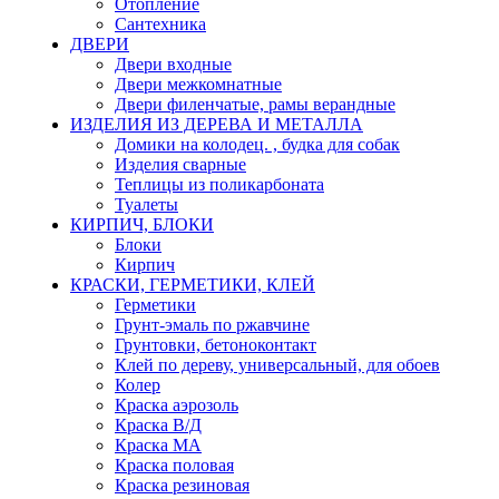
Отопление
Сантехника
ДВЕРИ
Двери входные
Двери межкомнатные
Двери филенчатые, рамы верандные
ИЗДЕЛИЯ ИЗ ДЕРЕВА И МЕТАЛЛА
Домики на колодец. , будка для собак
Изделия сварные
Теплицы из поликарбоната
Туалеты
КИРПИЧ, БЛОКИ
Блоки
Кирпич
КРАСКИ, ГЕРМЕТИКИ, КЛЕЙ
Герметики
Грунт-эмаль по ржавчине
Грунтовки, бетоноконтакт
Клей по дереву, универсальный, для обоев
Колер
Краска аэрозоль
Краска В/Д
Краска МА
Краска половая
Краска резиновая