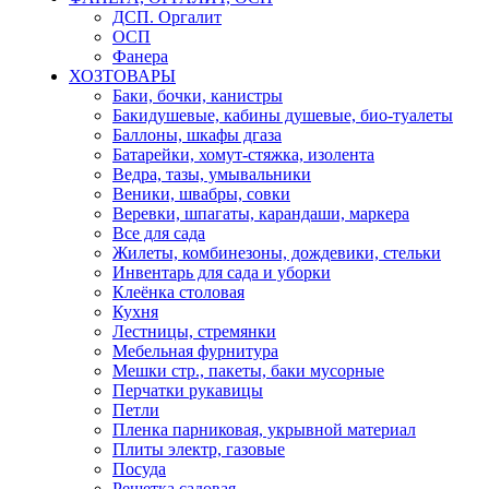
ДСП. Оргалит
ОСП
Фанера
ХОЗТОВАРЫ
Баки, бочки, канистры
Бакидушевые, кабины душевые, био-туалеты
Баллоны, шкафы дгаза
Батарейки, хомут-стяжка, изолента
Ведра, тазы, умывальники
Веники, швабры, совки
Веревки, шпагаты, карандаши, маркера
Все для сада
Жилеты, комбинезоны, дождевики, стельки
Инвентарь для сада и уборки
Клеёнка столовая
Кухня
Лестницы, стремянки
Мебельная фурнитура
Мешки стр., пакеты, баки мусорные
Перчатки рукавицы
Петли
Пленка парниковая, укрывной материал
Плиты электр, газовые
Посуда
Решетка садовая