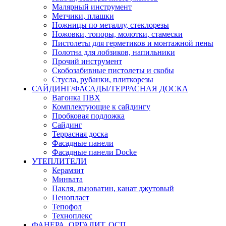
Малярный инструмент
Метчики, плашки
Ножницы по металлу, стеклорезы
Ножовки, топоры, молотки, стамески
Пистолеты для герметиков и монтажной пены
Полотна для лобзиков, напильники
Прочий инструмент
Скобозабивные пистолеты и скобы
Стусла, рубанки, плиткорезы
САЙДИНГ/ФАСАДЫ/ТЕРРАСНАЯ ДОСКА
Вагонка ПВХ
Комплектующие к сайдингу
Пробковая подложка
Сайдинг
Террасная доска
Фасадные панели
Фасадные панели Docke
УТЕПЛИТЕЛИ
Керамзит
Минвата
Пакля, льноватин, канат джутовый
Пенопласт
Тепофол
Техноплекс
ФАНЕРА, ОРГАЛИТ, ОСП