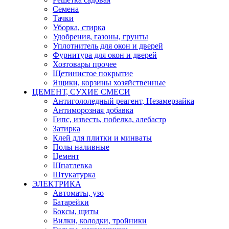
Семена
Тачки
Уборка, стирка
Удобрения, газоны, грунты
Уплотнитель для окон и дверей
Фурнитура для окон и дверей
Хозтовары прочее
Щетинистое покрытие
Ящики, корзины хозяйственные
ЦЕМЕНТ, СУХИЕ СМЕСИ
Антигололедный реагент, Незамерзайка
Антиморозная добавка
Гипс, известь, побелка, алебастр
Затирка
Клей для плитки и минваты
Полы наливные
Цемент
Шпатлевка
Штукатурка
ЭЛЕКТРИКА
Автоматы, узо
Батарейки
Боксы, щиты
Вилки, колодки, тройники