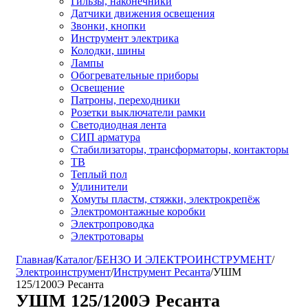
Гильзы, наконечники
Датчики движения освещения
Звонки, кнопки
Инструмент электрика
Колодки, шины
Лампы
Обогревательные приборы
Освещение
Патроны, переходники
Розетки выключатели рамки
Светодиодная лента
СИП арматура
Стабилизаторы, трансформаторы, контакторы
ТВ
Теплый пол
Удлинители
Хомуты пластм, стяжки, электрокрепёж
Электромонтажные коробки
Электропроводка
Электротовары
Главная
/
Каталог
/
БЕНЗО И ЭЛЕКТРОИНСТРУМЕНТ
/
Электроинструмент
/
Инструмент Ресанта
/
УШМ
125/1200Э Ресанта
УШМ 125/1200Э Ресанта