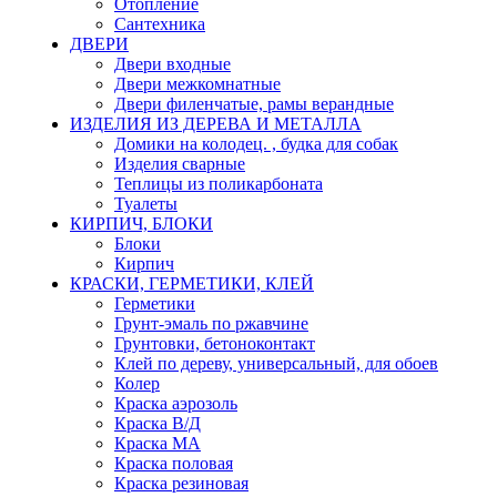
Отопление
Сантехника
ДВЕРИ
Двери входные
Двери межкомнатные
Двери филенчатые, рамы верандные
ИЗДЕЛИЯ ИЗ ДЕРЕВА И МЕТАЛЛА
Домики на колодец. , будка для собак
Изделия сварные
Теплицы из поликарбоната
Туалеты
КИРПИЧ, БЛОКИ
Блоки
Кирпич
КРАСКИ, ГЕРМЕТИКИ, КЛЕЙ
Герметики
Грунт-эмаль по ржавчине
Грунтовки, бетоноконтакт
Клей по дереву, универсальный, для обоев
Колер
Краска аэрозоль
Краска В/Д
Краска МА
Краска половая
Краска резиновая