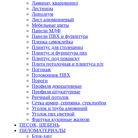
Ламинат, кварцвинил
Лестницы
Линолеум
Лист алюминиевый
Мебельные щиты
Панели МДФ
Панели ПВХ и фурнитура
Пленка самоклейка
Плинтус для столешниц
Плинтус и фурнитура пвх
Плинтус под покраску
Плита потолочная и плинтуса п/п
Погонаж
Подоконник ПВХ
Пороги
Профиля декоративные
Профиля штукатурные
Реечный потолок
Сетка армир, серпянка, стеклообои
Уголок и труба алюминий
Уголок пвх цветной
Фартуки кухонные жалюзи
ПЕСОК, ЩЕБЕНЬ
ПИЛОМАТЕРИАЛЫ
Блок-хаус