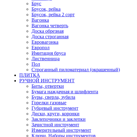
Брус
Брусок, рейка
Брусок, рейка 2 сорт
Вагонка
Вагонка четверть
Доска обрезная
Доска строганная
Евровагонка
Европол
Имитация бруса
Лиственница
Пол
Строганный пиломатериал (окрашенный)
ПЛИТКА
РУЧНОЙ ИНСТРУМЕНТ
Биты, отвертки
Бумага наждачная и шлифлента
Буры, сверла, зубила
Горелки газовые
Губцевый инструмент
Диски, круги, коронки
Заклепочники и заклепки
Зачистной инструмент
Измерительный инструмент
Ключи, Наборы инструментов