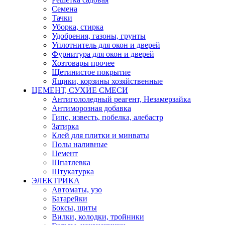
Семена
Тачки
Уборка, стирка
Удобрения, газоны, грунты
Уплотнитель для окон и дверей
Фурнитура для окон и дверей
Хозтовары прочее
Щетинистое покрытие
Ящики, корзины хозяйственные
ЦЕМЕНТ, СУХИЕ СМЕСИ
Антигололедный реагент, Незамерзайка
Антиморозная добавка
Гипс, известь, побелка, алебастр
Затирка
Клей для плитки и минваты
Полы наливные
Цемент
Шпатлевка
Штукатурка
ЭЛЕКТРИКА
Автоматы, узо
Батарейки
Боксы, щиты
Вилки, колодки, тройники