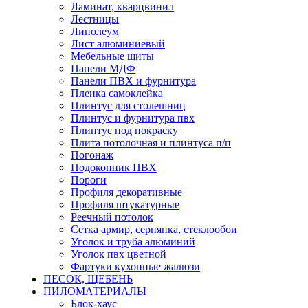
Ламинат, кварцвинил
Лестницы
Линолеум
Лист алюминиевый
Мебельные щиты
Панели МДФ
Панели ПВХ и фурнитура
Пленка самоклейка
Плинтус для столешниц
Плинтус и фурнитура пвх
Плинтус под покраску
Плита потолочная и плинтуса п/п
Погонаж
Подоконник ПВХ
Пороги
Профиля декоративные
Профиля штукатурные
Реечный потолок
Сетка армир, серпянка, стеклообои
Уголок и труба алюминий
Уголок пвх цветной
Фартуки кухонные жалюзи
ПЕСОК, ЩЕБЕНЬ
ПИЛОМАТЕРИАЛЫ
Блок-хаус