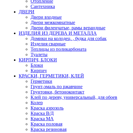
Отопление
Сантехника
ДВЕРИ
Двери входные
Двери межкомнатные
Двери филенчатые, рамы верандные
ИЗДЕЛИЯ ИЗ ДЕРЕВА И МЕТАЛЛА
Домики на колодец. , будка для собак
Изделия сварные
Теплицы из поликарбоната
Туалеты
КИРПИЧ, БЛОКИ
Блоки
Кирпич
КРАСКИ, ГЕРМЕТИКИ, КЛЕЙ
Герметики
Грунт-эмаль по ржавчине
Грунтовки, бетоноконтакт
Клей по дереву, универсальный, для обоев
Колер
Краска аэрозоль
Краска В/Д
Краска МА
Краска половая
Краска резиновая