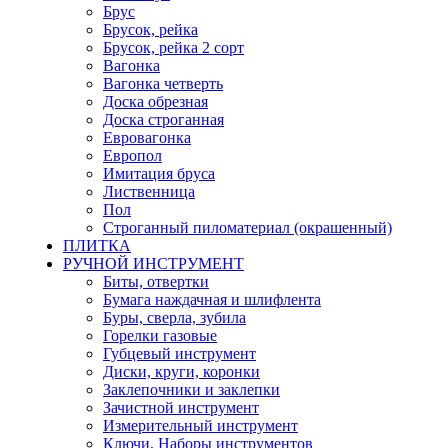
Брус
Брусок, рейка
Брусок, рейка 2 сорт
Вагонка
Вагонка четверть
Доска обрезная
Доска строганная
Евровагонка
Европол
Имитация бруса
Лиственница
Пол
Строганный пиломатериал (окрашенный)
ПЛИТКА
РУЧНОЙ ИНСТРУМЕНТ
Биты, отвертки
Бумага наждачная и шлифлента
Буры, сверла, зубила
Горелки газовые
Губцевый инструмент
Диски, круги, коронки
Заклепочники и заклепки
Зачистной инструмент
Измерительный инструмент
Ключи, Наборы инструментов