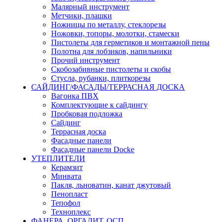
Малярный инструмент
Метчики, плашки
Ножницы по металлу, стеклорезы
Ножовки, топоры, молотки, стамески
Пистолеты для герметиков и монтажной пены
Полотна для лобзиков, напильники
Прочий инструмент
Скобозабивные пистолеты и скобы
Стусла, рубанки, плиткорезы
САЙДИНГ/ФАСАДЫ/ТЕРРАСНАЯ ДОСКА
Вагонка ПВХ
Комплектующие к сайдингу
Пробковая подложка
Сайдинг
Террасная доска
Фасадные панели
Фасадные панели Docke
УТЕПЛИТЕЛИ
Керамзит
Минвата
Пакля, льноватин, канат джутовый
Пенопласт
Тепофол
Техноплекс
ФАНЕРА, ОРГАЛИТ, ОСП