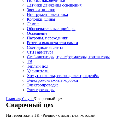
Гильзы, наконечники
Датчики движения освещения
Звонки, кнопки
Инструмент электрика
Колодки, шины
Лампы
Обогревательные приборы
Освещение
Патроны, переходники
Розетки выключатели рамки
Светодиодная лента
СИП арматура
Стабилизаторы, трансформаторы, контакторы
ТВ
Теплый пол
Удлинители
Хомуты пластм, стяжки, электрокрепёж
Электромонтажные коробки
Электропроводка
Электротовары
Главная
/
Услуги
/
Сварочный цех
Сварочный цех
На территории ТК «Раликс» открыт цех, который