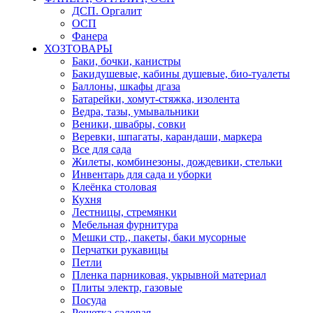
ДСП. Оргалит
ОСП
Фанера
ХОЗТОВАРЫ
Баки, бочки, канистры
Бакидушевые, кабины душевые, био-туалеты
Баллоны, шкафы дгаза
Батарейки, хомут-стяжка, изолента
Ведра, тазы, умывальники
Веники, швабры, совки
Веревки, шпагаты, карандаши, маркера
Все для сада
Жилеты, комбинезоны, дождевики, стельки
Инвентарь для сада и уборки
Клеёнка столовая
Кухня
Лестницы, стремянки
Мебельная фурнитура
Мешки стр., пакеты, баки мусорные
Перчатки рукавицы
Петли
Пленка парниковая, укрывной материал
Плиты электр, газовые
Посуда
Решетка садовая